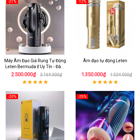
-21%
-12%
Máy Âm Đạo Giả Rung Tự Động
Âm đạo tự động Leten
Leten Bermuda 💃 Uy Tín - Đắm
Chìm Đê Mê
2.500.000₫
1.350.000₫
3.164.000₫
1.534.000₫
-20%
-25%