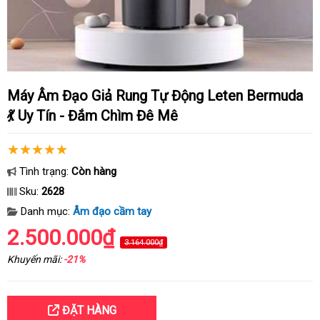
Máy Âm Đạo Giả Rung Tự Động Leten Bermuda
💃 Uy Tín - Đắm Chìm Đê Mê
Tình trạng:
Còn hàng
Sku:
2628
Danh mục:
Âm đạo cầm tay
2.500.000₫
3.164.000₫
Khuyến mãi:
-21%
ĐẶT HÀNG