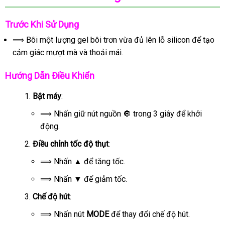
Trước Khi Sử Dụng
⟹
Bôi một lượng gel bôi trơn vừa đủ lên lỗ silicon để tạo
cảm giác mượt mà và thoải mái.
Hướng Dẫn Điều Khiển
Bật máy
:
⟹ Nhấn giữ nút nguồn 🔘 trong 3 giây để khởi
động.
Điều chỉnh tốc độ thụt
:
⟹ Nhấn
▲
để tăng tốc.
⟹ Nhấn
▼
để giảm tốc.
Chế độ hút
:
⟹ Nhấn nút
MODE
để thay đổi chế độ hút.