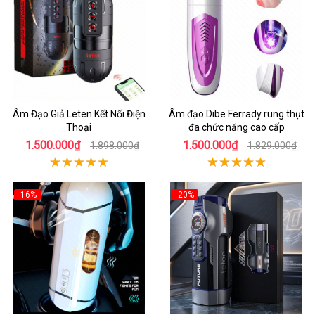
Âm Đạo Giả Leten Kết Nối Điện
Âm đạo Dibe Ferrady rung thụt
Thoại
đa chức năng cao cấp
1.500.000₫
1.500.000₫
1.898.000₫
1.829.000₫
-16%
-20%