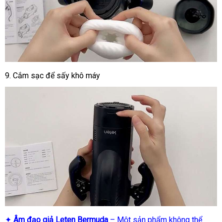
9.
Cắm sạc để sấy khô máy
✦
Âm đạo giả Leten Bermuda
– Một sản phẩm không thể