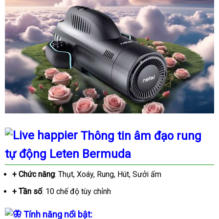
Thông tin âm đạo rung
tự động Leten Bermuda
+ Chức năng
: Thụt, Xoáy, Rung, Hút, Sưởi ấm
+ Tần số
: 10 chế độ tùy chỉnh
Tính năng nổi bật
: