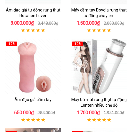
Âm đạo giả tự động rung thụt
Máy cầm tay Doyola rung thụt
Rotation Lover
tự động chạy êm
3.000.000₫
1.500.000₫
3.448.000₫
2.000.000₫
-17%
-12%
Âm đạo giả cầm tay
Máy bú mút rung thụt tự động
Lenten nhiều chế độ
650.000₫
1.700.000₫
783.000₫
1.931.000₫