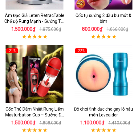
Âm Đạo Giả Leten RetracTable
Cốc tự sướng 2 đầu bú mút &
Chế Độ Rung Mạnh - Sướng Tột
bim
Đỉnh!
1.500.000₫
800.000₫
1.875.000₫
1.066.000₫
-21%
-22%
Cốc Thủ Dâm Nhiệt Rung Liếm
Đồ chơi tình dục cho gay lỗ hậu
Masturbation Cup – Sướng Đã
môn Loveaider
Đời
1.500.000₫
1.100.000₫
1.898.000₫
1.410.000₫