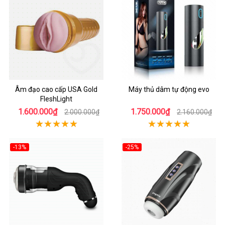
Âm đạo cao cấp USA Gold
Máy thủ dâm tự động evo
FleshLight
1.600.000₫
1.750.000₫
2.000.000₫
2.160.000₫
-13%
-25%