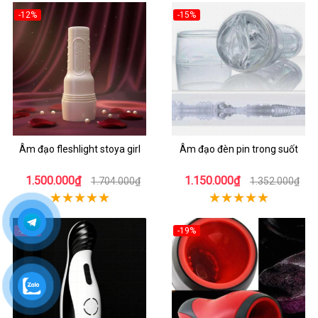
-12%
-15%
Âm đạo fleshlight stoya girl
Âm đạo đèn pin trong suốt
1.500.000₫
1.150.000₫
1.704.000₫
1.352.000₫
-20%
-19%