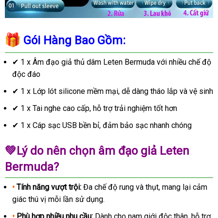
Gói Hàng Bao Gồm:
✔
1 x Âm đạo giả thủ dâm Leten Bermuda với nhiều chế độ
độc đáo
✔
1 x Lớp lót silicone mềm mại, dễ dàng tháo lắp và vệ sinh
✔
1 x Tai nghe cao cấp, hỗ trợ trải nghiệm tốt hơn
✔
1 x Cáp sạc USB bền bỉ, đảm bảo sạc nhanh chóng
💚
Lý do nên chọn âm đạo giả Leten
Bermuda?
•
Tính năng vượt trội:
Đa chế độ rung và thụt, mang lại cảm
giác thú vị mỗi lần sử dụng.
•
Phù hợp nhiều nhu cầu:
Dành cho nam giới độc thân, hỗ trợ