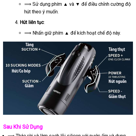
⟹ Sử dụng phím
▲
và
▼
để điều chỉnh cường độ
hút theo ý muốn.
Hút liên tục
:
⟹ Nhấn giữ phím
▲
để kích hoạt chế độ này.
Sau Khi Sử Dụng
⟹ Tháo rời và làm sạch lõi silicon với nước ấm và dung