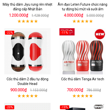
Máy thủ dâm Jiyu rung rên nhiệt
Âm đạo Leten Future chức năng
đẳng cấp Nhật Bản
tự động bú mút và sưởi ấm
1.200.000₫
4.000.000₫
1.428.000₫
5.000.000₫
-22%
-11%
Cốc thủ dâm 2 đầu tự động
Cốc thủ dâm Tenga Air tech
Double Head
900.000₫
700.000₫
1.153.000₫
786.000₫
-20%
-19%