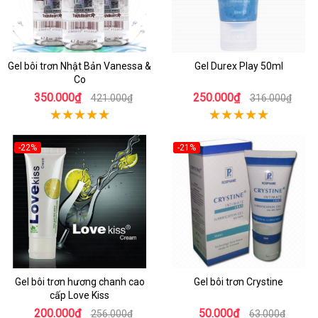
Gel bôi trơn Nhật Bản Vanessa &
Gel Durex Play 50ml
Co
350.000₫
250.000₫
421.000₫
316.000₫
-22%
-21%
Gel bôi trơn hương chanh cao
Gel bôi trơn Crystine
cấp Love Kiss
200.000₫
50.000₫
256.000₫
63.000₫