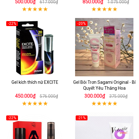
500.000₫
850.000₫
617.000₫
1.075.000₫
-22%
-20%
Gel kích thích nữ EXCITE
Gel Bôi Trơn Sagami Original - Bí
Quyết Yêu Thăng Hoa
450.000₫
300.000₫
576.000₫
375.000₫
-22%
-21%