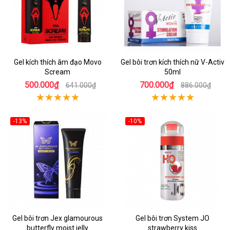
Gel kích thích âm đạo Movo
Gel bôi trơn kích thích nữ V-Activ
Scream
50ml
500.000₫
700.000₫
641.000₫
886.000₫
-13%
-10%
Gel bôi trơn Jex glamourous
Gel bôi trơn System JO
butterfly moist jelly
strawberry kiss