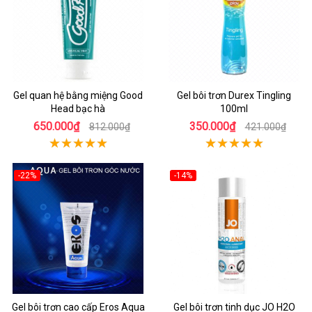
Gel quan hệ bằng miệng Good
Gel bôi trơn Durex Tingling
Head bạc hà
100ml
650.000₫
350.000₫
812.000₫
421.000₫
-22%
-14%
Gel bôi trơn cao cấp Eros Aqua
Gel bôi trơn tinh dục JO H2O