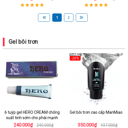
1
2
Gel bôi trơn
-20%
6 tuýp gel HERO CREAM chống
Gel bôi trơn cao cấp ManMiao
xuất tinh sớm cho phái mạnh
240.000₫
350.000₫
240.000₫
437.000₫