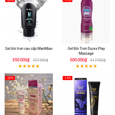
Gel bôi trơn cao cấp ManMiao
Gel Bôi Trơn Durex Play
Massage
350.000₫
500.000₫
437.000₫
617.000₫
-20%
-13%