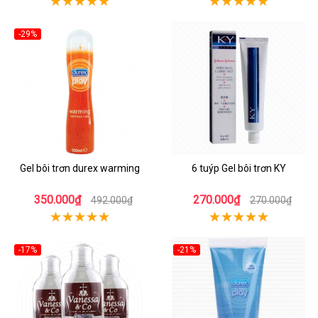
-29%
Gel bôi trơn durex warming
6 tuýp Gel bôi trơn KY
350.000₫
270.000₫
492.000₫
270.000₫
-17%
-21%