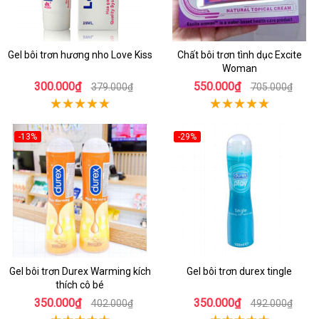
Gel bôi trơn hương nho Love Kiss
Chất bôi trơn tình dục Excite
Woman
300.000₫
550.000₫
379.000₫
705.000₫
-13%
-29%
Gel bôi trơn Durex Warming kích
Gel bôi trơn durex tingle
thích cô bé
350.000₫
350.000₫
402.000₫
492.000₫