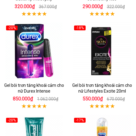
320.000₫
290.000₫
367.000₫
322.000₫
-20%
-18%
Gel bôi trơn tăng khoái cảm cho
Gel bôi trơn tăng khoái cảm cho
nữ Durex Intense
nữ Lifestyles Excite 20ml
850.000₫
550.000₫
1.062.000₫
670.000₫
-20%
-17%