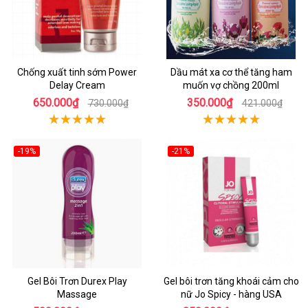
Chống xuất tinh sớm Power
Dầu mát xa cơ thể tăng ham
Delay Cream
muốn vợ chồng 200ml
650.000₫
350.000₫
730.000₫
421.000₫
-19%
-21%
Gel Bôi Trơn Durex Play
Gel bôi trơn tăng khoái cảm cho
Massage
nữ Jo Spicy - hàng USA