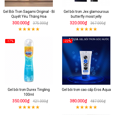
Gel Bôi Trơn Sagami Original - Bí
Gel bôi trơn Jex glamourous
Quyết Yêu Thăng Hoa
butterfly moist jelly
300.000₫
320.000₫
375.000₫
367.000₫
-17%
-22%
Gel bôi trơn Durex Tingling
Gel bôi trơn cao cấp Eros Aqua
100ml
350.000₫
380.000₫
421.000₫
487.000₫