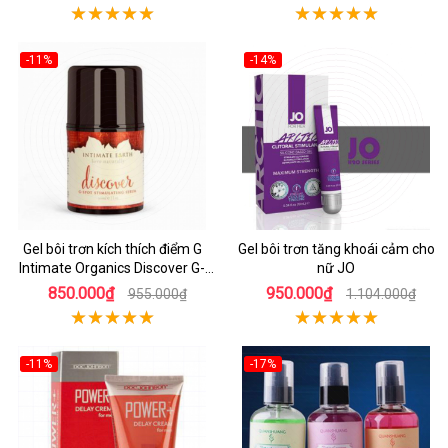
-11%
-14%
Gel bôi trơn kích thích điểm G
Gel bôi trơn tăng khoái cảm cho
Intimate Organics Discover G-
nữ JO
Spot
850.000₫
950.000₫
955.000₫
1.104.000₫
-11%
-17%