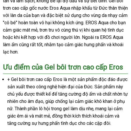
tan và làm sạch, không để lại độ dầu và sự bết dính. Gel bôi
trơn cao cấp gốc nước Eros Aqua nhập khẩu từ Đức thân thiện
với làn da của bạn và đặc biệt sử dụng cho vùng da nhạy cảm
"cô bé" hoàn toàn vô hại không kích ứng. EROS Aqua cho bạn
cảm giác mát mẻ, trơn tru vô cùng thú vị khi quan hệ tình dục
hoặc khi kết hợp với đồ chơi người lớn. Ngoài ra EROS Aqua
làm ẩm cũng rất tốt, nhằm tạo cảm giác hưng phấn và khoái
lạc hơn.
Ưu điểm của Gel bôi trơn cao cấp Eros
+ Gel bôi trơn cao cấp Eros là một sản phẩm độc đáo được
sản xuất theo công nghệ hiện đại của Đức. Sản phẩm này
chủ yếu được thiết kế để tăng cường độ ẩm và chất nhờn tự
nhiên cho âm đạo, giúp chống lại cảm giác khô khan ở phụ
nữ. Thành phần lô hội trong gel làm dịu nhẹ, mang lại cảm
giác êm ái và mát mẻ, đồng thời kích thích khoái cảm và
tăng cường sự hưng phấn tình dục cho các cặp đôi.