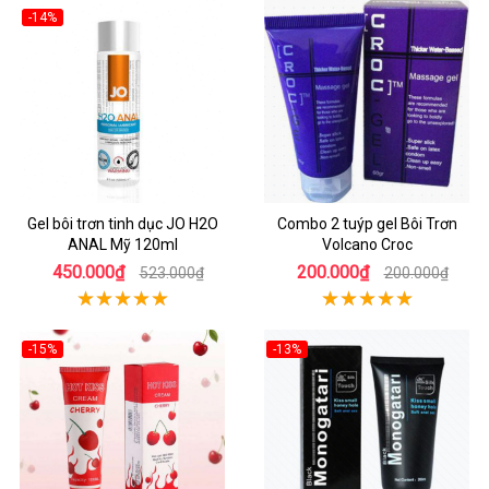
-14%
Gel bôi trơn tinh dục JO H2O
Combo 2 tuýp gel Bôi Trơn
ANAL Mỹ 120ml
Volcano Croc
450.000₫
200.000₫
523.000₫
200.000₫
-15%
-13%