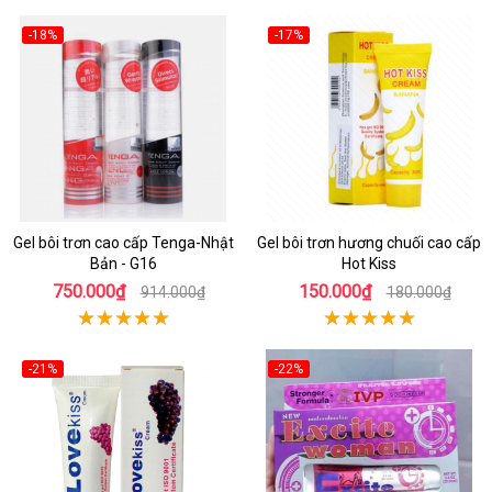
-18%
-17%
Gel bôi trơn cao cấp Tenga-Nhật
Gel bôi trơn hương chuối cao cấp
Bản - G16
Hot Kiss
750.000₫
150.000₫
914.000₫
180.000₫
-21%
-22%