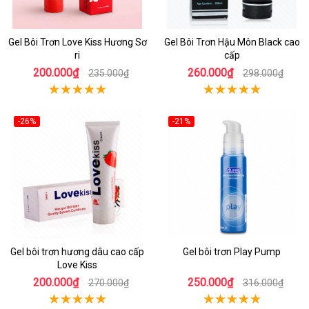
Gel Bôi Trơn Love Kiss Hương Sơ
Gel Bôi Trơn Hậu Môn Black cao
ri
cấp
200.000₫
260.000₫
235.000₫
298.000₫
-26%
-21%
Gel bôi trơn hương dâu cao cấp
Gel bôi trơn Play Pump
Love Kiss
200.000₫
250.000₫
270.000₫
316.000₫