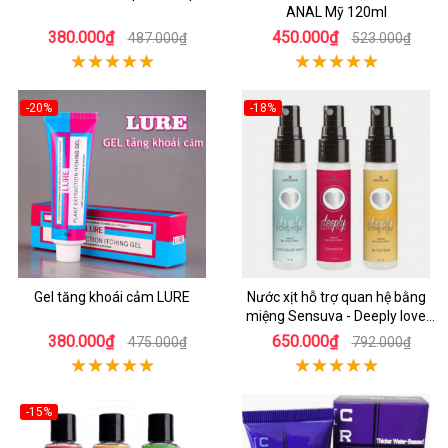
ANAL Mỹ 120ml
380.000₫
450.000₫
487.000₫
523.000₫
-20%
-18%
Gel tăng khoái cảm LURE
Nước xịt hỗ trợ quan hệ bằng
miệng Sensuva - Deeply love
you
380.000₫
650.000₫
475.000₫
792.000₫
-15%