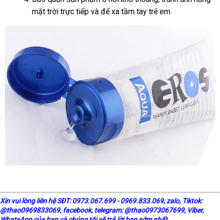
mặt trời trực tiếp và để xa tầm tay trẻ em.
X
in vui lòng liên hệ SĐT: 0973.067.699 - 0969.833.069, zalo, Tiktok:
@thao0969833069,
facebook
, telegram:
@thao0973067699
, Viber,
WhatsApp của bạn và chúng tôi sẽ trả lời bạn sớm nhất.