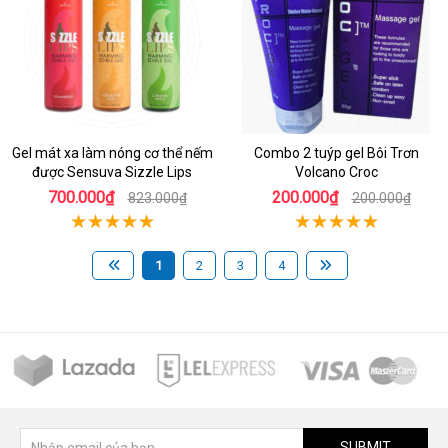
Gel mát xa làm nóng cơ thể nếm
Combo 2 tuýp gel Bôi Trơn
được Sensuva Sizzle Lips
Volcano Croc
700.000₫
200.000₫
823.000₫
200.000₫
1
2
3
4
SUBMIT