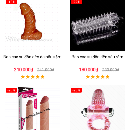
-13%
-22%
Bao cao su đôn dên da nâu sậm
Bao cao su đôn dên sâu róm
210.000₫
180.000₫
241.000₫
230.000₫
-25%
-23%