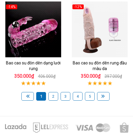
-14%
-12%
Bao cao su đôn dên dạng lưới
Bao cao su đôn dên rung đầu
rung
màu da
350.000₫
350.000₫
406.000₫
397.000₫
1
2
3
4
5