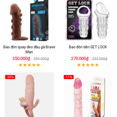
Bao đôn quay đeo đầu gà Brave
Bao đôn dên GET LOCK
Man
250.000₫
270.000₫
294.000₫
333.000₫
-20%
-11%