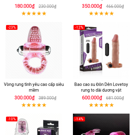
180.000₫
350.000₫
230.000₫
466.000₫
-23%
-12%
Vòng rung tình yêu cao cấp siêu
Bao cao su Đôn Dên Lovetoy
mềm
rung to dài dương vật
300.000₫
600.000₫
389.000₫
681.000₫
-10%
-14%