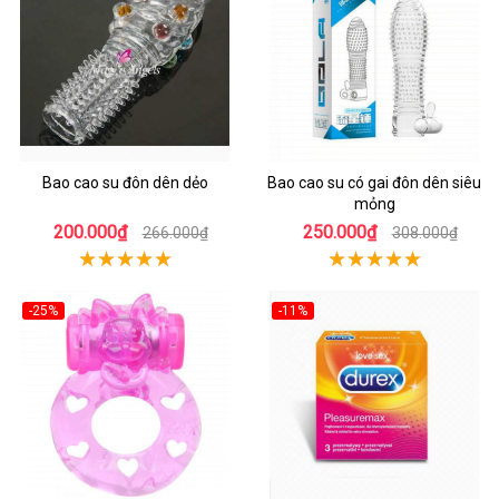
Bao cao su đôn dên dẻo
Bao cao su có gai đôn dên siêu
mỏng
200.000₫
250.000₫
266.000₫
308.000₫
-25%
-11%