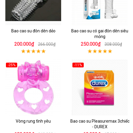
Bao cao su đôn dên dẻo
Bao cao su có gai đôn dên siêu
mỏng
200.000₫
250.000₫
266.000₫
308.000₫
-25%
-11%
Vòng rung tình yêu
Bao cao su Pleasuremax 3chiếc
- DUREX