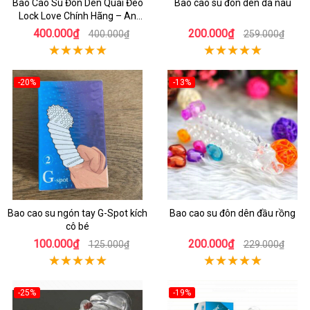
Bao Cao Su Đôn Dên Quai Đeo
Bao cao su đôn dên da nâu
Lock Love Chính Hãng – An
Toàn, Đáng Tin Cậy
400.000₫
200.000₫
400.000₫
259.000₫
-20%
-13%
Bao cao su ngón tay G-Spot kích
Bao cao su đôn dên đầu rồng
cô bé
100.000₫
200.000₫
125.000₫
229.000₫
-25%
-19%