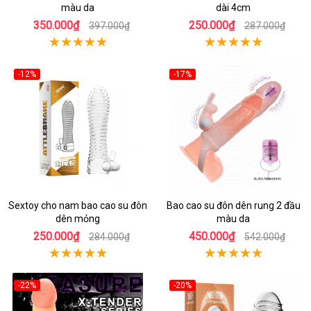
màu da
dài 4cm
350.000₫
250.000₫
397.000₫
287.000₫
-12%
-17%
Sextoy cho nam bao cao su đôn
Bao cao su đôn dên rung 2 đầu
dên mỏng
màu da
250.000₫
450.000₫
284.000₫
542.000₫
-22%
-20%