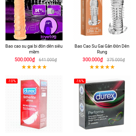
Bao cao su gai bi đôn dên siêu
Bao Cao Su Gai Gân Đôn Dên
mềm
Rung
500.000₫
300.000₫
641.000₫
375.000₫
-10%
-16%