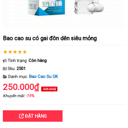
Bao cao su có gai đôn dên siêu mỏng
Tình trạng:
Còn hàng
Sku:
2501
Danh mục:
Bao Cao Su OK
250.000₫
308.000₫
Khuyến mãi:
-19%
ĐẶT HÀNG