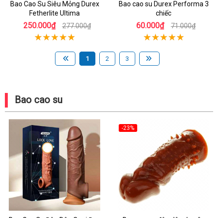
Bao Cao Su Siêu Mỏng Durex
Bao cao su Durex Performa 3
Fetherlite Ultima
chiếc
250.000₫
60.000₫
277.000₫
71.000₫
1
2
3
Bao cao su
-23%