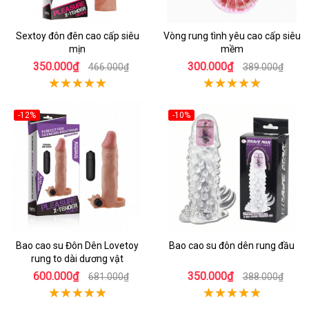
Sextoy đôn đên cao cấp siêu
Vòng rung tình yêu cao cấp siêu
mịn
mềm
350.000₫
300.000₫
466.000₫
389.000₫
-12%
-10%
Bao cao su Đôn Dên Lovetoy
Bao cao su đôn dên rung đầu
rung to dài dương vật
600.000₫
350.000₫
681.000₫
388.000₫