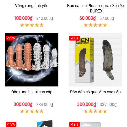
Vòng rung tình yêu
Bao cao su Pleasuremax 3chiếc
- DUREX
180.000₫
60.000₫
240.000₫
67.000₫
-22%
-11%
Đôn rung bi gai cao cấp
Đôn dên có quai đeo cao cấp
300.000₫
300.000₫
384.000₫
337.000₫
-15%
-19%