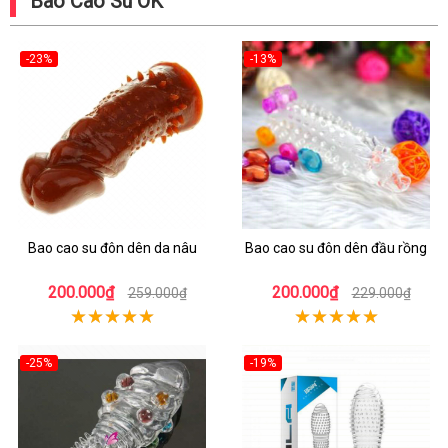
Bao Cao Su OK
-23%
-13%
Bao cao su đôn dên da nâu
Bao cao su đôn dên đầu rồng
200.000₫
200.000₫
259.000₫
229.000₫
-25%
-19%