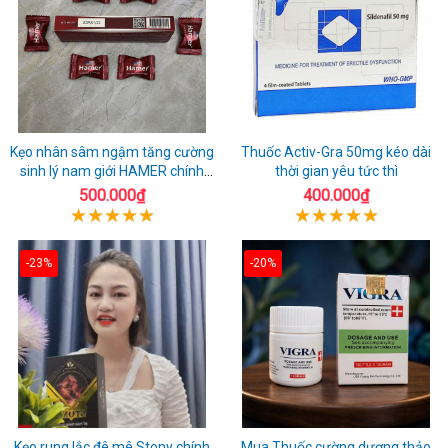
Kẹo nhân sâm ngậm tăng cường
Thuốc Activ-Gra 50mg kéo dài
sinh lý nam giới HAMER chính
thời gian yêu tức thì
hãng
500.000₫
400.000₫
-23%
-20%
Kẹo rung lắc đê mê Stony chính
Mua Thuốc cường dương thảo