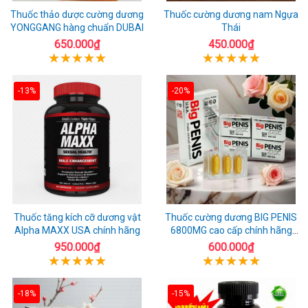
Thuốc thảo dược cường dương
Thuốc cường dương nam Ngựa
YONGGANG hàng chuẩn DUBAI
Thái
650.000₫
450.000₫
-13%
-20%
Thuốc tăng kích cỡ dương vật
Thuốc cường dương BIG PENIS
Alpha MAXX USA chính hãng
6800MG cao cấp chính hãng
USA
950.000₫
600.000₫
-18%
-15%