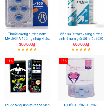
Thuốc cường dương nam
Viên sủi Xtrazex tăng cường
MAJEGRA 100mg nhập khẩu
sinh lý nam giới tốt nhất 2020
chính hãng
300.000₫
600.000₫
-18%
-17%
Thuốc tăng sinh lý Peaca Men
THUỐC CƯỜNG DƯƠNG