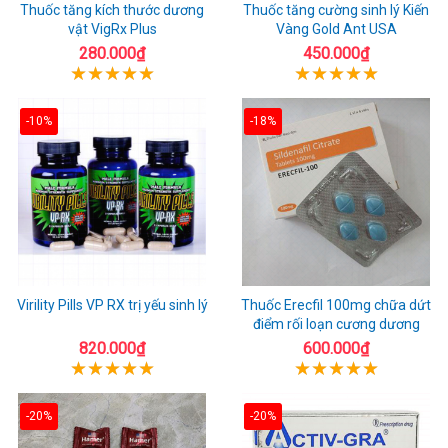
Thuốc tăng kích thước dương
Thuốc tăng cường sinh lý Kiến
vật VigRx Plus
Vàng Gold Ant USA
280.000₫
450.000₫
-10%
-18%
Virility Pills VP RX trị yếu sinh lý
Thuốc Erecfil 100mg chữa dứt
điểm rối loạn cương dương
820.000₫
600.000₫
-20%
-20%