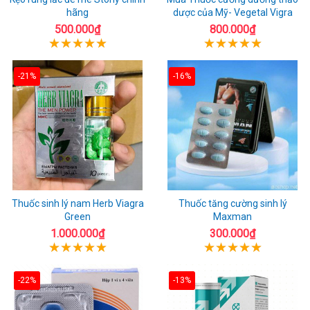
hãng
dược của Mỹ- Vegetal Vigra
500.000₫
800.000₫
-21%
-16%
Thuốc sinh lý nam Herb Viagra
Thuốc tăng cường sinh lý
Green
Maxman
1.000.000₫
300.000₫
-22%
-13%