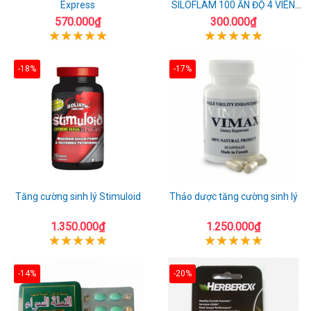
Express
SILOFLAM 100 ẤN ĐỘ 4 VIÊN
CAO CẤP
570.000₫
300.000₫
-18%
-17%
Tăng cường sinh lý Stimuloid
Thảo dược tăng cường sinh lý
1.350.000₫
1.250.000₫
-14%
-20%