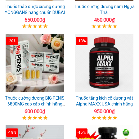
Thuốc thảo dược cường dương
Thuốc cường dương nam Ngựa
YONGGANG hàng chuẩn DUBAI
Thái
650.000₫
450.000₫
-20%
-13%
Thuốc cường dương BIG PENIS
Thuốc tăng kích cỡ dương vật
6800MG cao cấp chính hãng
Alpha MAXX USA chính hãng
USA
600.000₫
950.000₫
-18%
-15%