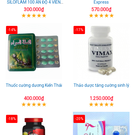
SILOFLAM 100 ẤN ĐỘ 4 VIÊN
Express
CAO CẤP
300.000₫
570.000₫
-14%
-17%
Thuốc cường dương Kiến Thái
Thảo dược tăng cường sinh lý
400.000₫
1.250.000₫
-18%
-20%