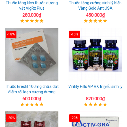
Thuốc tăng kích thước dương
Thuốc tăng cường sinh lý Kiến
vật VigRx Plus
Vàng Gold Ant USA
280.000₫
450.000₫
-18%
-10%
Thuốc Erecfil 100mg chữa dứt
Virility Pills VP RX trị yếu sinh lý
điểm rối loạn cương dương
600.000₫
820.000₫
-20%
-20%