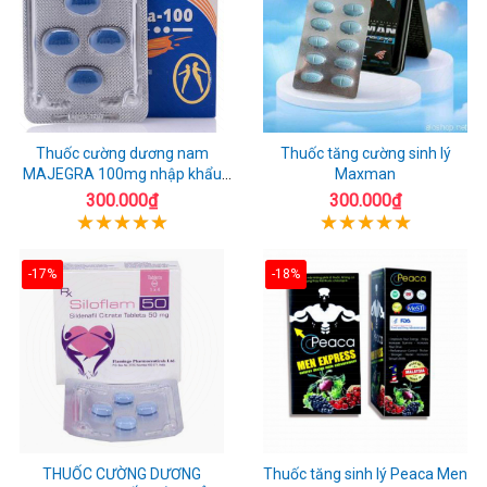
Thuốc cường dương nam
Thuốc tăng cường sinh lý
MAJEGRA 100mg nhập khẩu
Maxman
chính hãng
300.000₫
300.000₫
-17%
-18%
THUỐC CƯỜNG DƯƠNG
Thuốc tăng sinh lý Peaca Men