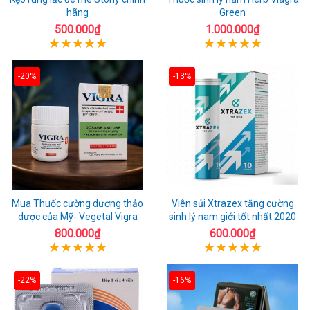
hãng
Green
500.000₫
1.000.000₫
-20%
-13%
Mua Thuốc cường dương thảo
Viên sủi Xtrazex tăng cường
dược của Mỹ- Vegetal Vigra
sinh lý nam giới tốt nhất 2020
800.000₫
600.000₫
-22%
-16%