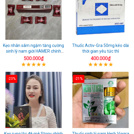
Kẹo nhân sâm ngậm tăng cường
Thuốc Activ-Gra 50mg kéo dài
sinh lý nam giới HAMER chính
thời gian yêu tức thì
hãng
500.000₫
400.000₫
-23%
-21%
Kẹo rung lắc đê mê Stony chính
Thuốc sinh lý nam Herb Viagra