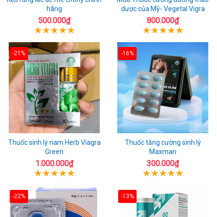
hãng
dược của Mỹ- Vegetal Vigra
500.000₫
800.000₫
-21%
-16%
Thuốc sinh lý nam Herb Viagra
Thuốc tăng cường sinh lý
Green
Maxman
1.000.000₫
300.000₫
-22%
-13%