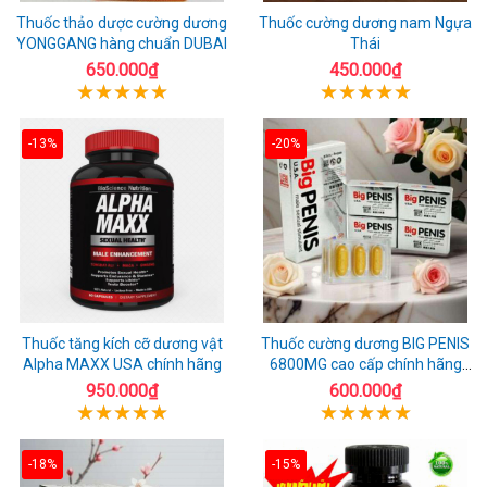
Thuốc thảo dược cường dương
Thuốc cường dương nam Ngựa
YONGGANG hàng chuẩn DUBAI
Thái
650.000₫
450.000₫
-13%
-20%
Thuốc tăng kích cỡ dương vật
Thuốc cường dương BIG PENIS
Alpha MAXX USA chính hãng
6800MG cao cấp chính hãng
USA
950.000₫
600.000₫
-18%
-15%