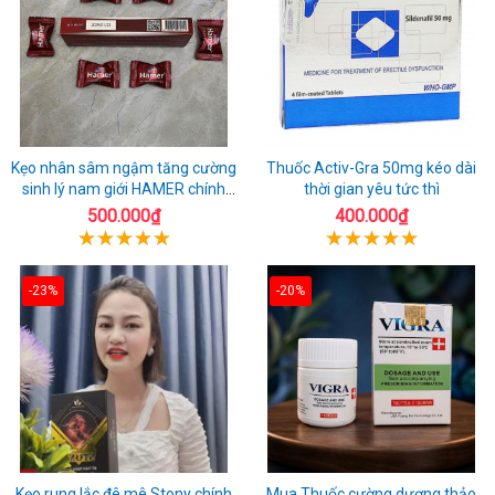
Kẹo nhân sâm ngậm tăng cường
Thuốc Activ-Gra 50mg kéo dài
sinh lý nam giới HAMER chính
thời gian yêu tức thì
hãng
500.000₫
400.000₫
-23%
-20%
Kẹo rung lắc đê mê Stony chính
Mua Thuốc cường dương thảo