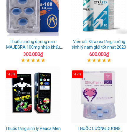
Thuốc cường dương nam
Viên sủi Xtrazex tăng cường
MAJEGRA 100mg nhập khẩu
sinh lý nam giới tốt nhất 2020
chính hãng
300.000₫
600.000₫
-18%
-17%
Thuốc tăng sinh lý Peaca Men
THUỐC CƯỜNG DƯƠNG