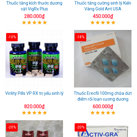
Thuốc tăng kích thước dương
Thuốc tăng cường sinh lý Kiến
vật VigRx Plus
Vàng Gold Ant USA
280.000₫
450.000₫
-10%
-18%
Virility Pills VP RX trị yếu sinh lý
Thuốc Erecfil 100mg chữa dứt
điểm rối loạn cương dương
820.000₫
600.000₫
-20%
-20%