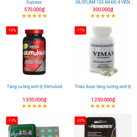
Express
SILOFLAM 100 ẤN ĐỘ 4 VIÊN
CAO CẤP
570.000₫
300.000₫
-18%
-17%
Tăng cường sinh lý Stimuloid
Thảo dược tăng cường sinh lý
1.350.000₫
1.250.000₫
-14%
-20%