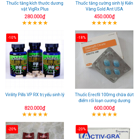
Thuốc tăng kích thước dương
Thuốc tăng cường sinh lý Kiến
vật VigRx Plus
Vàng Gold Ant USA
280.000₫
450.000₫
-10%
-18%
Virility Pills VP RX trị yếu sinh lý
Thuốc Erecfil 100mg chữa dứt
điểm rối loạn cương dương
820.000₫
600.000₫
-20%
-20%