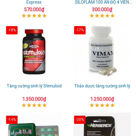
Express
SILOFLAM 100 ẤN ĐỘ 4 VIÊN
CAO CẤP
570.000₫
300.000₫
-18%
-17%
Tăng cường sinh lý Stimuloid
Thảo dược tăng cường sinh lý
1.350.000₫
1.250.000₫
-14%
-20%