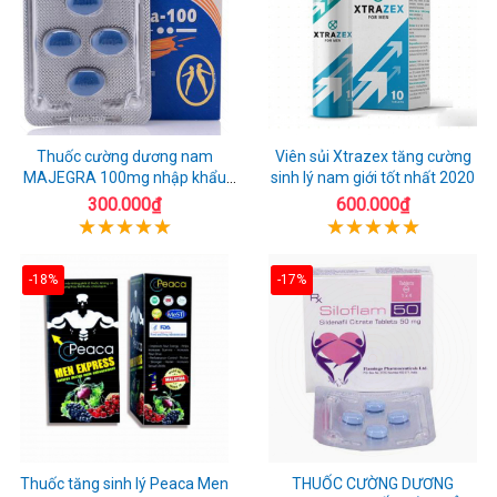
Thuốc cường dương nam
Viên sủi Xtrazex tăng cường
MAJEGRA 100mg nhập khẩu
sinh lý nam giới tốt nhất 2020
chính hãng
300.000₫
600.000₫
-18%
-17%
Thuốc tăng sinh lý Peaca Men
THUỐC CƯỜNG DƯƠNG