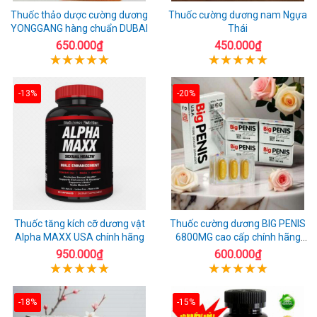
Thuốc thảo dược cường dương
Thuốc cường dương nam Ngựa
YONGGANG hàng chuẩn DUBAI
Thái
650.000₫
450.000₫
-13%
-20%
Thuốc tăng kích cỡ dương vật
Thuốc cường dương BIG PENIS
Alpha MAXX USA chính hãng
6800MG cao cấp chính hãng
USA
950.000₫
600.000₫
-18%
-15%