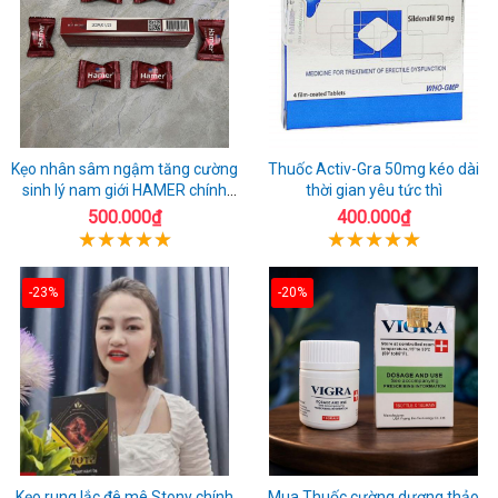
Kẹo nhân sâm ngậm tăng cường
Thuốc Activ-Gra 50mg kéo dài
sinh lý nam giới HAMER chính
thời gian yêu tức thì
hãng
500.000₫
400.000₫
-23%
-20%
Kẹo rung lắc đê mê Stony chính
Mua Thuốc cường dương thảo