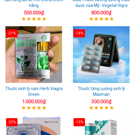
hãng
dược của Mỹ- Vegetal Vigra
500.000₫
800.000₫
-21%
-16%
Thuốc sinh lý nam Herb Viagra
Thuốc tăng cường sinh lý
Green
Maxman
1.000.000₫
300.000₫
-22%
-13%