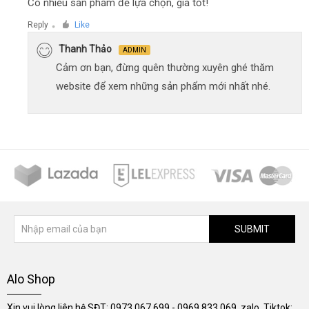
Có nhiều sản phẩm để lựa chọn, giá tốt!
Reply
Like
●
Thanh Thảo
ADMIN
Cảm ơn bạn, đừng quên thường xuyên ghé thăm
website để xem những sản phẩm mới nhất nhé.
SUBMIT
Alo Shop
Xin vui lòng liên hệ SĐT: 0973.067.699 - 0969.833.069, zalo, Tiktok: