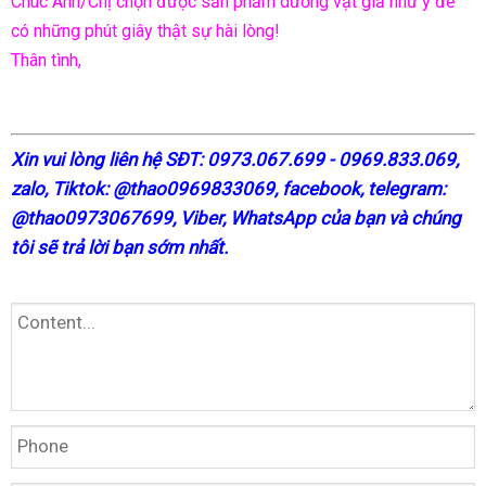
Chúc Anh/Chị chọn được sản phẩm dương vật giả như ý để
có những phút giây thật sự hài lòng!
Thân tình,
X
in vui lòng liên hệ SĐT: 0973.067.699 - 0969.833.069,
zalo, Tiktok: @thao0969833069,
facebook
, telegram:
@thao0973067699
, Viber, WhatsApp của bạn và chúng
tôi sẽ trả lời bạn sớm nhất.