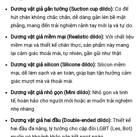
Dương vật giả gắn tường (Suction cup dildo):
Có đế
hút chân không chắc chắn, dễ dàng gắn lên bề mặt
phẳng, mang đến trải nghiệm rảnh tay mới lạ và tự do.
Dương vật giả mềm mại (Realistic dildo):
Với chất liệu
mềm mại và thiết kế chân thực, sản phẩm này mang
lại cảm giác thoải mái, tự nhiên, gần gũi như thật.
Dương vật giả silicon (Silicone dildo):
Silicon mềm
mại, dễ làm sạch và an toàn, giúp bạn tận hưởng cảm
giác mượt mà và thoải mái.
Dương vật giả nhỏ gọn (Mini dildo):
Nhỏ gọn và tinh
tế, hoàn hảo cho người mới hoặc ai muốn trải nghiệm
nhẹ nhàng.
Dương vật giả hai đầu (Double-ended dildo):
Thiết kế
hai đầu đa năng, lý tưởng cho cặp đôi LGBT (Les, Bot)
muốn có khoảnh khắc gắn kết ngọt ngào.