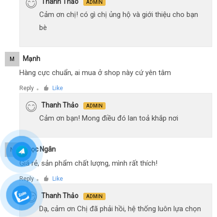
Thanh Thảo
ADMIN
Cảm ơn chị! có gì chị ủng hộ và giới thiệu cho bạn
bè
Mạnh
M
Hàng cực chuẩn, ai mua ở shop này cứ yên tâm
Reply
Like
●
Thanh Thảo
ADMIN
Cảm ơn bạn! Mong điều đó lan toả khắp nơi
Ngọc Ngân
N
Giá rẻ, sản phẩm chất lượng, mình rất thích!
Reply
Like
●
Thanh Thảo
ADMIN
Dạ, cảm ơn Chị đã phải hồi, hệ thống luôn lựa chọn