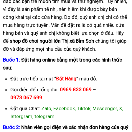
đảo các bạn trẻ muốn tìm mua và thử nghiệm. Tuy nhiên,
vì đây là sản phẩm tế nhị, nên hiếm khi được bày bán
công khai tại các cửa hàng. Do đó, quý anh chị chỉ có thể
mua hàng trực tuyến. Vấn đề đặt ra là có quá nhiều cửa
hàng bán và quý anh chị không biết lựa chọn ở đâu. Hãy
để
shop đồ chơi người lớn Thị xã Bỉm Sơn
chúng tôi giúp
đỡ và đáp ứng mọi nhu cầu của quý khách.
B
ướ
c 1:
Đặ
t hàng online b
ằ
ng m
ộ
t trong các hình th
ứ
c
sau:
Đặt trực tiếp tại nút “
Đặ
t Hàng
” màu đỏ.
Gọi điện đến tổng đài:
0969.833.069
–
0973.067.699
.
Đặt qua Chat:
Zalo, Facebook, Tiktok, Messenger, X,
Intergram, telegram
.
B
ướ
c 2:
Nhân viên g
ọ
i
đ
i
ệ
n và xác nh
ậ
n
đơ
n hàng c
ủ
a quý