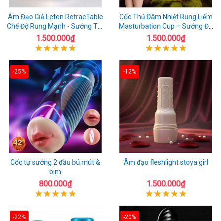
Âm Đạo Giả Leten RetracTable
Cốc Thủ Dâm Nhiệt Rung Liếm
Chế Độ Rung Mạnh - Sướng Tột
Masturbation Cup – Sướng Đã
Đỉnh!
Đời
1.500.000₫
1.500.000₫
-25%
-12%
Cốc tự sướng 2 đầu bú mút &
Âm đạo fleshlight stoya girl
bim
800.000₫
1.500.000₫
-22%
-20%