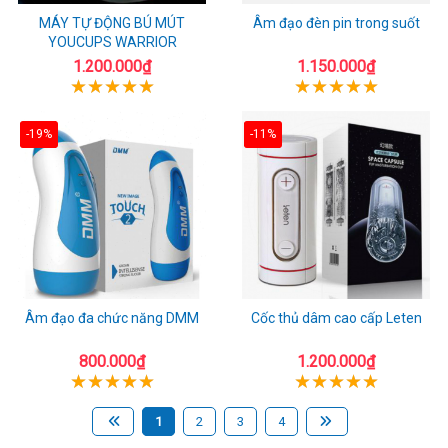
MÁY TỰ ĐỘNG BÚ MÚT
Âm đạo đèn pin trong suốt
YOUCUPS WARRIOR
1.200.000₫
1.150.000₫
-19%
-11%
Âm đạo đa chức năng DMM
Cốc thủ dâm cao cấp Leten
800.000₫
1.200.000₫
1
2
3
4