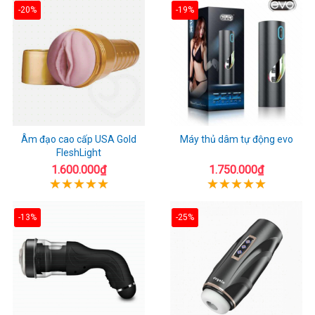
-20%
-19%
Âm đạo cao cấp USA Gold
Máy thủ dâm tự động evo
FleshLight
1.600.000₫
1.750.000₫
-13%
-25%