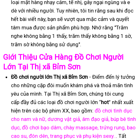
loại mặt hàng nhạy cảm, tế nhị, gây ngại ngùng và e
dè với nhiều người. Tuy nhiên, tôi tin rằng sau khi đọc
hết bài viết này, bạn sẽ vượt qua mặc cảm và quyết
tâm mua được sản phẩm phù hợp. Nhớ rằng "Trăm
nghe không bằng 1 thấy, trăm thấy không bằng 1 sờ,
trăm sờ không bằng sử dụng".
Gi
ớ
i Thi
ệ
u C
ử
a Hàng
Đồ
Ch
ơ
i Ng
ườ
i
L
ớ
n T
ạ
i Thị xã Bỉm Sơn
Đồ
ch
ơ
i ng
ườ
i l
ớ
n Thị xã Bỉm Sơn
- Điểm đến lý tưởng
cho những cặp đôi muốn khám phá và thoả mãn tình
yêu của mình. Tại Thị xã Bỉm Sơn, chúng tôi cung
cấp đầy đủ các loại đồ chơi người lớn “
hot
” nhất xuất
hiện trên các bộ phim XX, bao gồm:
đồ chơi tình dục
cho nam và nữ, dương vật giả, âm đạo giả, búp bê tình
dục, đồ chơi bạo dâm, chày massage, trứng rung, bao
cao su, đôn dên, trang phục và phụ kiện sexy..
. Tất