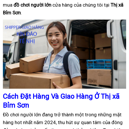
mua
đồ
ch
ơ
i ng
ườ
i l
ớ
n
cửa hàng của chúng tôi tại
Thị xã
Bỉm Sơn
.
Cách
Đặ
t Hàng Và Giao Hàng
Ở
Thị xã
Bỉm Sơn
Đồ chơi người lớn đang trở thành một trong những mặt
hàng hot nhất năm 2024, thu hút sự quan tâm của đông