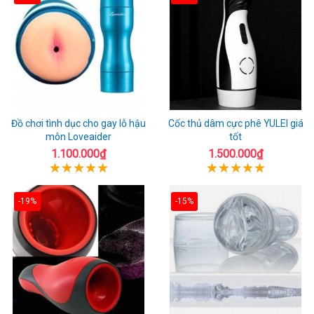
Đồ chơi tình dục cho gay lỗ hậu
Cốc thủ dâm cực phê YULEI giá
môn Loveaider
tốt
1.100.000₫
1.500.000₫
-19%
-15%