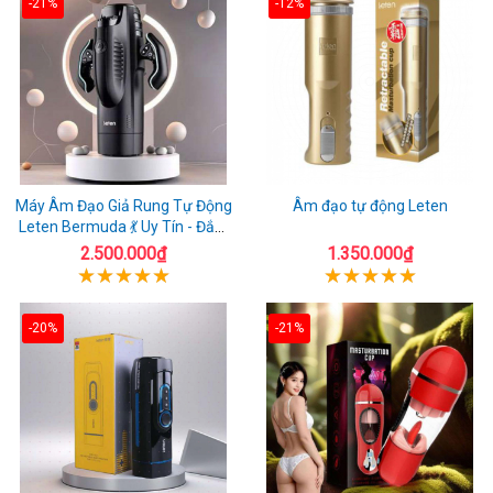
-21%
-12%
Máy Âm Đạo Giả Rung Tự Động
Âm đạo tự động Leten
Leten Bermuda 💃 Uy Tín - Đắm
Chìm Đê Mê
2.500.000₫
1.350.000₫
-20%
-21%