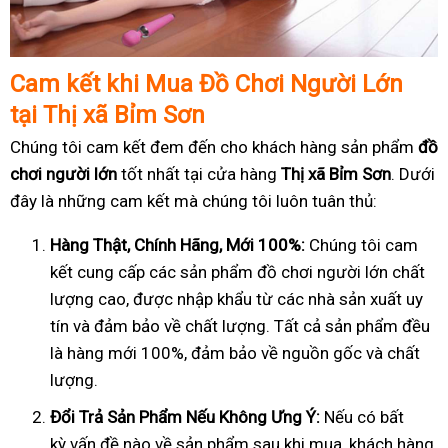
Cam k
ế
t khi Mua
Đồ
Ch
ơ
i Ng
ườ
i L
ớ
n
t
ạ
i Thị xã Bỉm Sơn
Chúng tôi cam kết đem đến cho khách hàng sản phẩm
đồ
chơi người lớn
tốt nhất tại cửa hàng
Thị xã Bỉm Sơn
. Dưới
đây là những cam kết mà chúng tôi luôn tuân thủ:
Hàng Th
ậ
t, Chính Hãng, M
ớ
i 100%:
Chúng tôi cam
kết cung cấp các sản phẩm đồ chơi người lớn chất
lượng cao, được nhập khẩu từ các nhà sản xuất uy
tín và đảm bảo về chất lượng. Tất cả sản phẩm đều
là hàng mới 100%, đảm bảo về nguồn gốc và chất
lượng.
Đổ
i Tr
ả
S
ả
n Ph
ẩ
m N
ế
u Không
Ư
ng Ý:
Nếu có bất
kỳ vấn đề nào về sản phẩm sau khi mua, khách hàng