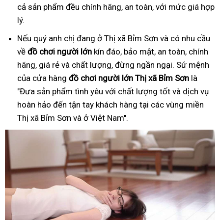
cả sản phẩm đều chính hãng, an toàn, với mức giá hợp
lý.
Nếu quý anh chị đang ở Thị xã Bỉm Sơn và có nhu cầu
về
đồ
ch
ơ
i ng
ườ
i l
ớ
n
kín đáo, bảo mật, an toàn, chính
hãng, giá rẻ và chất lượng, đừng ngần ngại. Sứ mệnh
của cửa hàng
đồ
ch
ơ
i ng
ườ
i l
ớ
n Thị xã Bỉm Sơn
là
"Đưa sản phẩm tình yêu với chất lượng tốt và dịch vụ
hoàn hảo đến tận tay khách hàng tại các vùng miền
Thị xã Bỉm Sơn và ở Việt Nam".