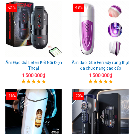
-21%
-18%
Âm Đạo Giả Leten Kết Nối Điện
Âm đạo Dibe Ferrady rung thụt
Thoại
đa chức năng cao cấp
1.500.000₫
1.500.000₫
-16%
-20%