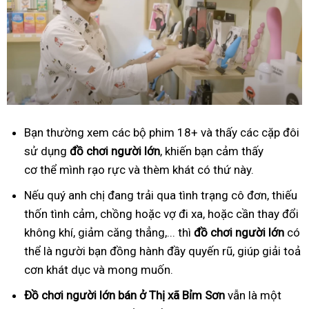
Bạn thường xem các bộ phim 18+ và thấy các cặp đôi
sử dụng
đồ
ch
ơ
i ng
ườ
i l
ớ
n
, khiến bạn cảm thấy
cơ thể mình rạo rực và thèm khát có thứ này.
Nếu quý anh chị đang trải qua tình trạng cô đơn, thiếu
thốn tình cảm, chồng hoặc vợ đi xa, hoặc cần thay đổi
không khí, giảm căng thẳng,... thì
đồ
ch
ơ
i ng
ườ
i l
ớ
n
có
thể là người bạn đồng hành đầy quyến rũ, giúp giải toả
cơn khát dục và mong muốn.
Đồ
ch
ơ
i ng
ườ
i l
ớ
n
bán ở Thị xã Bỉm Sơn
vẫn là một