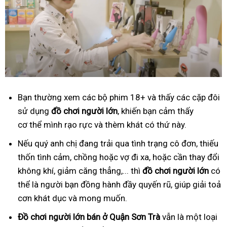
Bạn thường xem các bộ phim 18+ và thấy các cặp đôi
sử dụng
đồ
ch
ơ
i ng
ườ
i l
ớ
n
, khiến bạn cảm thấy
cơ thể mình rạo rực và thèm khát có thứ này.
Nếu quý anh chị đang trải qua tình trạng cô đơn, thiếu
thốn tình cảm, chồng hoặc vợ đi xa, hoặc cần thay đổi
không khí, giảm căng thẳng,... thì
đồ
ch
ơ
i ng
ườ
i l
ớ
n
có
thể là người bạn đồng hành đầy quyến rũ, giúp giải toả
cơn khát dục và mong muốn.
Đồ
ch
ơ
i ng
ườ
i l
ớ
n
bán ở Quận Sơn Trà
vẫn là một loại