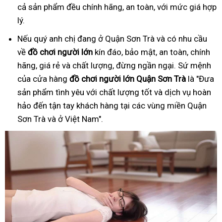
cả sản phẩm đều chính hãng, an toàn, với mức giá hợp
lý.
Nếu quý anh chị đang ở Quận Sơn Trà và có nhu cầu
về
đồ
ch
ơ
i ng
ườ
i l
ớ
n
kín đáo, bảo mật, an toàn, chính
hãng, giá rẻ và chất lượng, đừng ngần ngại. Sứ mệnh
của cửa hàng
đồ
ch
ơ
i ng
ườ
i l
ớ
n Quận Sơn Trà
là "Đưa
sản phẩm tình yêu với chất lượng tốt và dịch vụ hoàn
hảo đến tận tay khách hàng tại các vùng miền Quận
Sơn Trà và ở Việt Nam".