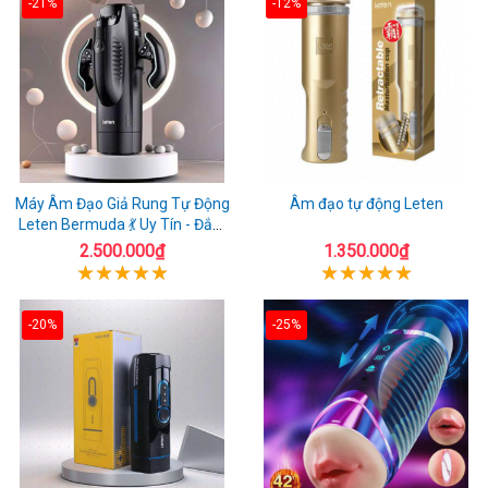
-21%
-12%
Máy Âm Đạo Giả Rung Tự Động
Âm đạo tự động Leten
Leten Bermuda 💃 Uy Tín - Đắm
Chìm Đê Mê
2.500.000₫
1.350.000₫
-20%
-25%