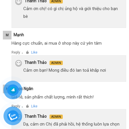
Thanh Thảo
ADMIN
Cảm ơn chị! có gì chị ủng hộ và giới thiệu cho bạn
bè
Mạnh
M
Hàng cực chuẩn, ai mua ở shop này cứ yên tâm
Reply
Like
●
Thanh Thảo
ADMIN
Cảm ơn bạn! Mong điều đó lan toả khắp nơi
Ngọc Ngân
N
Giá rẻ, sản phẩm chất lượng, mình rất thích!
Reply
Like
●
Thanh Thảo
ADMIN
Dạ, cảm ơn Chị đã phải hồi, hệ thống luôn lựa chọn