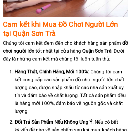
Cam k
ế
t khi Mua
Đồ
Ch
ơ
i Ng
ườ
i L
ớ
n
t
ạ
i Quận Sơn Trà
Chúng tôi cam kết đem đến cho khách hàng sản phẩm
đồ
chơi người lớn
tốt nhất tại cửa hàng
Quận Sơn Trà
. Dưới
đây là những cam kết mà chúng tôi luôn tuân thủ:
Hàng Th
ậ
t, Chính Hãng, M
ớ
i 100%:
Chúng tôi cam
kết cung cấp các sản phẩm đồ chơi người lớn chất
lượng cao, được nhập khẩu từ các nhà sản xuất uy
tín và đảm bảo về chất lượng. Tất cả sản phẩm đều
là hàng mới 100%, đảm bảo về nguồn gốc và chất
lượng.
Đổ
i Tr
ả
S
ả
n Ph
ẩ
m N
ế
u Không
Ư
ng Ý:
Nếu có bất
kỳ vấn đề nào về sản phẩm sau khi mua, khách hàng