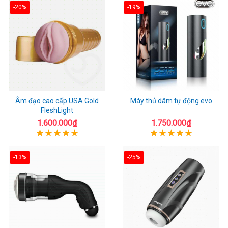
-20%
-19%
Âm đạo cao cấp USA Gold
Máy thủ dâm tự động evo
FleshLight
1.600.000₫
1.750.000₫
-13%
-25%