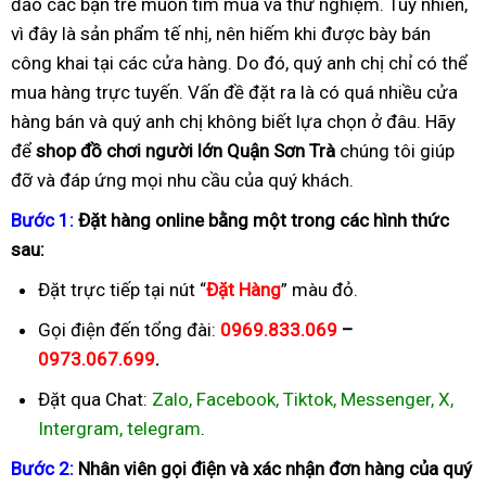
đảo các bạn trẻ muốn tìm mua và thử nghiệm. Tuy nhiên,
vì đây là sản phẩm tế nhị, nên hiếm khi được bày bán
công khai tại các cửa hàng. Do đó, quý anh chị chỉ có thể
mua hàng trực tuyến. Vấn đề đặt ra là có quá nhiều cửa
hàng bán và quý anh chị không biết lựa chọn ở đâu. Hãy
để
shop đồ chơi người lớn Quận Sơn Trà
chúng tôi giúp
đỡ và đáp ứng mọi nhu cầu của quý khách.
B
ướ
c 1:
Đặ
t hàng online b
ằ
ng m
ộ
t trong các hình th
ứ
c
sau:
Đặt trực tiếp tại nút “
Đặ
t Hàng
” màu đỏ.
Gọi điện đến tổng đài:
0969.833.069
–
0973.067.699
.
Đặt qua Chat:
Zalo, Facebook, Tiktok, Messenger, X,
Intergram, telegram
.
B
ướ
c 2:
Nhân viên g
ọ
i
đ
i
ệ
n và xác nh
ậ
n
đơ
n hàng c
ủ
a quý