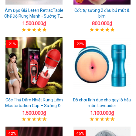
Âm Đạo Giả Leten RetracTable
Cốc tự sướng 2 đầu bú mút &
Chế Độ Rung Mạnh - Sướng Tột
bim
Đỉnh!
1.500.000₫
800.000₫
-21%
-22%
Cốc Thủ Dâm Nhiệt Rung Liếm
Đồ chơi tình dục cho gay lỗ hậu
Masturbation Cup – Sướng Đã
môn Loveaider
Đời
1.500.000₫
1.100.000₫
-12%
-15%