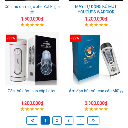
Cốc thủ dâm cực phê YULEI giá
MÁY TỰ ĐỘNG BÚ MÚT
tốt
YOUCUPS WARRIOR
1.500.000₫
1.200.000₫
-11%
-22%
Cốc thủ dâm cao cấp Leten
Âm đạo bú mút cao cấp MiGyy
1.200.000₫
2.300.000₫
1
2
3
4