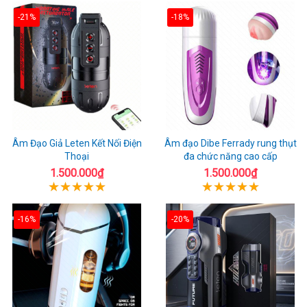
-21%
-18%
Âm Đạo Giả Leten Kết Nối Điện
Âm đạo Dibe Ferrady rung thụt
Thoại
đa chức năng cao cấp
1.500.000₫
1.500.000₫
-16%
-20%