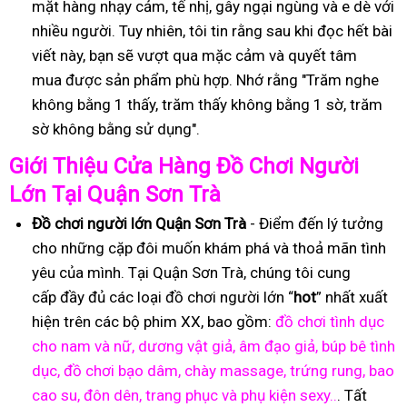
mặt hàng nhạy cảm, tế nhị, gây ngại ngùng và e dè với
nhiều người. Tuy nhiên, tôi tin rằng sau khi đọc hết bài
viết này, bạn sẽ vượt qua mặc cảm và quyết tâm
mua được sản phẩm phù hợp. Nhớ rằng "Trăm nghe
không bằng 1 thấy, trăm thấy không bằng 1 sờ, trăm
sờ không bằng sử dụng".
Gi
ớ
i Thi
ệ
u C
ử
a Hàng
Đồ
Ch
ơ
i Ng
ườ
i
L
ớ
n T
ạ
i Quận Sơn Trà
Đồ
ch
ơ
i ng
ườ
i l
ớ
n Quận Sơn Trà
- Điểm đến lý tưởng
cho những cặp đôi muốn khám phá và thoả mãn tình
yêu của mình. Tại Quận Sơn Trà, chúng tôi cung
cấp đầy đủ các loại đồ chơi người lớn “
hot
” nhất xuất
hiện trên các bộ phim XX, bao gồm:
đồ chơi tình dục
cho nam và nữ, dương vật giả, âm đạo giả, búp bê tình
dục, đồ chơi bạo dâm, chày massage, trứng rung, bao
cao su, đôn dên, trang phục và phụ kiện sexy..
. Tất