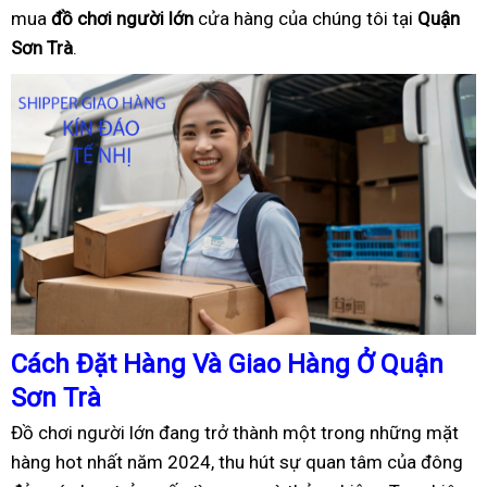
mua
đồ
ch
ơ
i ng
ườ
i l
ớ
n
cửa hàng của chúng tôi tại
Quận
Sơn Trà
.
Cách
Đặ
t Hàng Và Giao Hàng
Ở
Quận
Sơn Trà
Đồ chơi người lớn đang trở thành một trong những mặt
hàng hot nhất năm 2024, thu hút sự quan tâm của đông