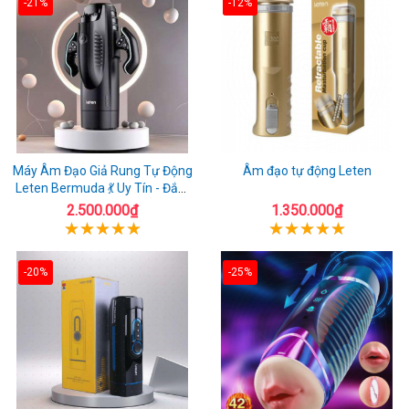
-21%
-12%
Máy Âm Đạo Giả Rung Tự Động
Âm đạo tự động Leten
Leten Bermuda 💃 Uy Tín - Đắm
Chìm Đê Mê
2.500.000₫
1.350.000₫
-20%
-25%