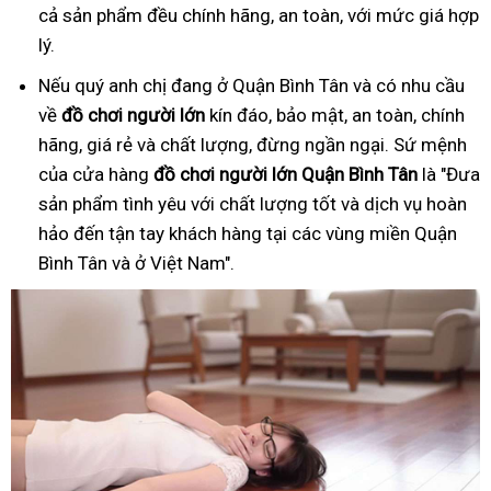
cả sản phẩm đều chính hãng, an toàn, với mức giá hợp
lý.
Nếu quý anh chị đang ở Quận Bình Tân và có nhu cầu
về
đồ
ch
ơ
i ng
ườ
i l
ớ
n
kín đáo, bảo mật, an toàn, chính
hãng, giá rẻ và chất lượng, đừng ngần ngại. Sứ mệnh
của cửa hàng
đồ
ch
ơ
i ng
ườ
i l
ớ
n Quận Bình Tân
là "Đưa
sản phẩm tình yêu với chất lượng tốt và dịch vụ hoàn
hảo đến tận tay khách hàng tại các vùng miền Quận
Bình Tân và ở Việt Nam".