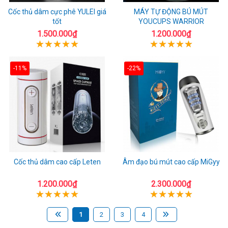
Cốc thủ dâm cực phê YULEI giá
MÁY TỰ ĐỘNG BÚ MÚT
tốt
YOUCUPS WARRIOR
1.500.000₫
1.200.000₫
-11%
-22%
Cốc thủ dâm cao cấp Leten
Âm đạo bú mút cao cấp MiGyy
1.200.000₫
2.300.000₫
1
2
3
4