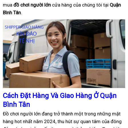
mua
đồ
ch
ơ
i ng
ườ
i l
ớ
n
cửa hàng của chúng tôi tại
Quận
Bình Tân
.
Cách
Đặ
t Hàng Và Giao Hàng
Ở
Quận
Bình Tân
Đồ chơi người lớn đang trở thành một trong những mặt
hàng hot nhất năm 2024, thu hút sự quan tâm của đông