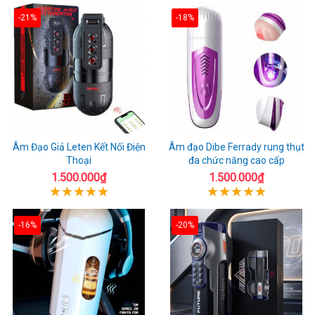
-21%
-18%
Âm Đạo Giả Leten Kết Nối Điện
Âm đạo Dibe Ferrady rung thụt
Thoại
đa chức năng cao cấp
1.500.000₫
1.500.000₫
-16%
-20%