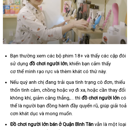
Bạn thường xem các bộ phim 18+ và thấy các cặp đôi
sử dụng
đồ
ch
ơ
i ng
ườ
i l
ớ
n
, khiến bạn cảm thấy
cơ thể mình rạo rực và thèm khát có thứ này.
Nếu quý anh chị đang trải qua tình trạng cô đơn, thiếu
thốn tình cảm, chồng hoặc vợ đi xa, hoặc cần thay đổi
không khí, giảm căng thẳng,... thì
đồ
ch
ơ
i ng
ườ
i l
ớ
n
có
thể là người bạn đồng hành đầy quyến rũ, giúp giải toả
cơn khát dục và mong muốn.
Đồ
ch
ơ
i ng
ườ
i l
ớ
n
bán ở Quận Bình Tân
vẫn là một loại