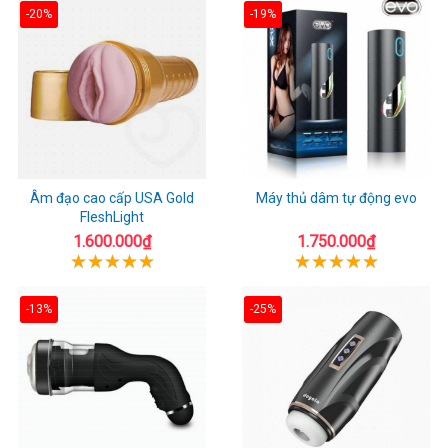
-20%
-19%
Âm đạo cao cấp USA Gold
Máy thủ dâm tự động evo
FleshLight
1.600.000₫
1.750.000₫
-13%
-25%