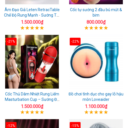
Âm Đạo Giả Leten RetracTable
Cốc tự sướng 2 đầu bú mút &
Chế Độ Rung Mạnh - Sướng Tột
bim
Đỉnh!
1.500.000₫
800.000₫
-21%
-22%
Cốc Thủ Dâm Nhiệt Rung Liếm
Đồ chơi tình dục cho gay lỗ hậu
Masturbation Cup – Sướng Đã
môn Loveaider
Đời
1.500.000₫
1.100.000₫
-12%
-15%