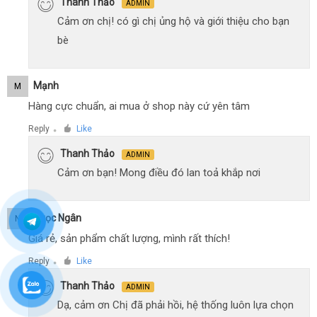
Thanh Thảo
ADMIN
Cảm ơn chị! có gì chị ủng hộ và giới thiệu cho bạn
bè
Mạnh
M
Hàng cực chuẩn, ai mua ở shop này cứ yên tâm
Reply
Like
●
Thanh Thảo
ADMIN
Cảm ơn bạn! Mong điều đó lan toả khắp nơi
Ngọc Ngân
N
Giá rẻ, sản phẩm chất lượng, mình rất thích!
Reply
Like
●
Thanh Thảo
ADMIN
Dạ, cảm ơn Chị đã phải hồi, hệ thống luôn lựa chọn