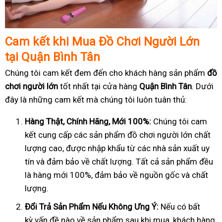
Cam k
ế
t khi Mua
Đồ
Ch
ơ
i Ng
ườ
i L
ớ
n
t
ạ
i Quận Bình Tân
Chúng tôi cam kết đem đến cho khách hàng sản phẩm
đồ
chơi người lớn
tốt nhất tại cửa hàng
Quận Bình Tân
. Dưới
đây là những cam kết mà chúng tôi luôn tuân thủ:
Hàng Th
ậ
t, Chính Hãng, M
ớ
i 100%:
Chúng tôi cam
kết cung cấp các sản phẩm đồ chơi người lớn chất
lượng cao, được nhập khẩu từ các nhà sản xuất uy
tín và đảm bảo về chất lượng. Tất cả sản phẩm đều
là hàng mới 100%, đảm bảo về nguồn gốc và chất
lượng.
Đổ
i Tr
ả
S
ả
n Ph
ẩ
m N
ế
u Không
Ư
ng Ý:
Nếu có bất
kỳ vấn đề nào về sản phẩm sau khi mua, khách hàng