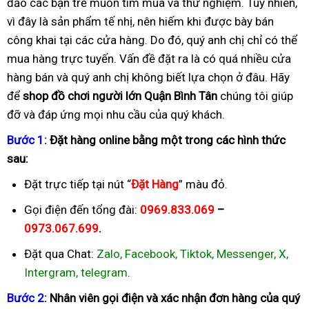
đảo các bạn trẻ muốn tìm mua và thử nghiệm. Tuy nhiên,
vì đây là sản phẩm tế nhị, nên hiếm khi được bày bán
công khai tại các cửa hàng. Do đó, quý anh chị chỉ có thể
mua hàng trực tuyến. Vấn đề đặt ra là có quá nhiều cửa
hàng bán và quý anh chị không biết lựa chọn ở đâu. Hãy
để
shop đồ chơi người lớn Quận Bình Tân
chúng tôi giúp
đỡ và đáp ứng mọi nhu cầu của quý khách.
B
ướ
c 1:
Đặ
t hàng online b
ằ
ng m
ộ
t trong các hình th
ứ
c
sau:
Đặt trực tiếp tại nút “
Đặ
t Hàng
” màu đỏ.
Gọi điện đến tổng đài:
0969.833.069
–
0973.067.699
.
Đặt qua Chat:
Zalo, Facebook, Tiktok, Messenger, X,
Intergram, telegram
.
B
ướ
c 2:
Nhân viên g
ọ
i
đ
i
ệ
n và xác nh
ậ
n
đơ
n hàng c
ủ
a quý