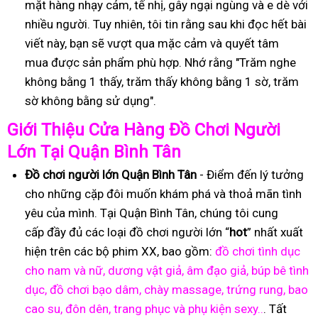
mặt hàng nhạy cảm, tế nhị, gây ngại ngùng và e dè với
nhiều người. Tuy nhiên, tôi tin rằng sau khi đọc hết bài
viết này, bạn sẽ vượt qua mặc cảm và quyết tâm
mua được sản phẩm phù hợp. Nhớ rằng "Trăm nghe
không bằng 1 thấy, trăm thấy không bằng 1 sờ, trăm
sờ không bằng sử dụng".
Gi
ớ
i Thi
ệ
u C
ử
a Hàng
Đồ
Ch
ơ
i Ng
ườ
i
L
ớ
n T
ạ
i Quận Bình Tân
Đồ
ch
ơ
i ng
ườ
i l
ớ
n Quận Bình Tân
- Điểm đến lý tưởng
cho những cặp đôi muốn khám phá và thoả mãn tình
yêu của mình. Tại Quận Bình Tân, chúng tôi cung
cấp đầy đủ các loại đồ chơi người lớn “
hot
” nhất xuất
hiện trên các bộ phim XX, bao gồm:
đồ chơi tình dục
cho nam và nữ, dương vật giả, âm đạo giả, búp bê tình
dục, đồ chơi bạo dâm, chày massage, trứng rung, bao
cao su, đôn dên, trang phục và phụ kiện sexy..
. Tất