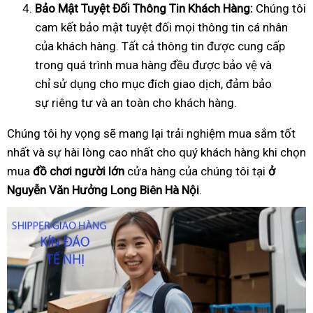
B
ả
o M
ậ
t Tuy
ệ
t
Đố
i Thông Tin Khách Hàng:
Chúng tôi
cam kết bảo mật tuyệt đối mọi thông tin cá nhân
của khách hàng. Tất cả thông tin được cung cấp
trong quá trình mua hàng đều được bảo vệ và
chỉ sử dụng cho mục đích giao dịch, đảm bảo
sự riêng tư và an toàn cho khách hàng.
Chúng tôi hy vọng sẽ mang lại trải nghiệm mua sắm tốt
nhất và sự hài lòng cao nhất cho quý khách hàng khi chọn
mua
đồ
ch
ơ
i ng
ườ
i l
ớ
n
cửa hàng của chúng tôi tại
ở
Nguyễn Văn Hưởng Long Biên Hà Nội
.