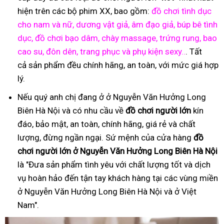
hiện trên các bộ phim XX, bao gồm:
đồ chơi tình dục
cho nam và nữ, dương vật giả, âm đạo giả, búp bê tình
dục, đồ chơi bạo dâm, chày massage, trứng rung, bao
cao su, đôn dên, trang phục và phụ kiện sexy..
. Tất
cả sản phẩm đều chính hãng, an toàn, với mức giá hợp
lý.
Nếu quý anh chị đang ở ở Nguyễn Văn Hưởng Long
Biên Hà Nội và có nhu cầu về
đồ
ch
ơ
i ng
ườ
i l
ớ
n
kín
đáo, bảo mật, an toàn, chính hãng, giá rẻ và chất
lượng, đừng ngần ngại. Sứ mệnh của cửa hàng
đồ
ch
ơ
i ng
ườ
i l
ớ
n ở Nguyễn Văn Hưởng Long Biên Hà Nội
là "Đưa sản phẩm tình yêu với chất lượng tốt và dịch
vụ hoàn hảo đến tận tay khách hàng tại các vùng miền
ở Nguyễn Văn Hưởng Long Biên Hà Nội và ở Việt
Nam".