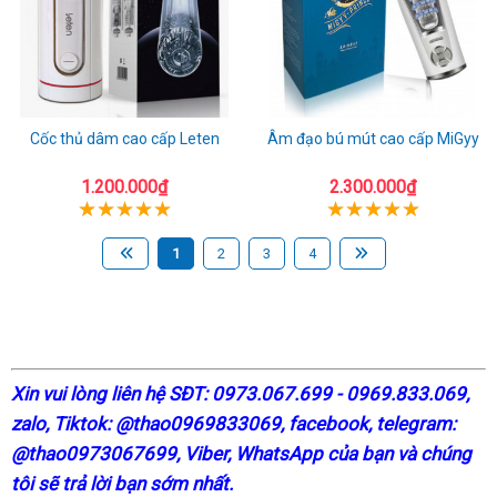
Cốc thủ dâm cao cấp Leten
Âm đạo bú mút cao cấp MiGyy
1.200.000₫
2.300.000₫
1
2
3
4
X
in vui lòng liên hệ SĐT: 0973.067.699 - 0969.833.069,
zalo, Tiktok: @thao0969833069,
facebook
, telegram:
@thao0973067699
, Viber, WhatsApp của bạn và chúng
tôi sẽ trả lời bạn sớm nhất.