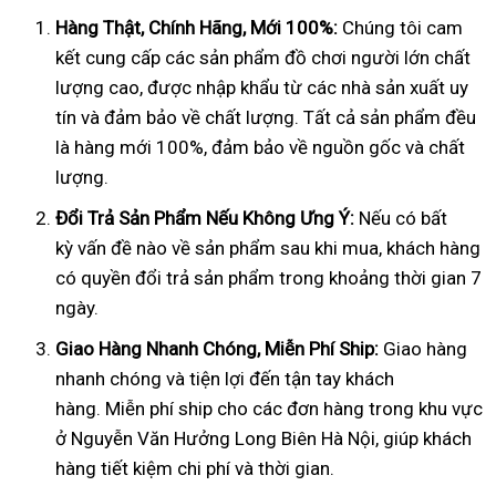
Hàng Th
ậ
t, Chính Hãng, M
ớ
i 100%:
Chúng tôi cam
kết cung cấp các sản phẩm đồ chơi người lớn chất
lượng cao, được nhập khẩu từ các nhà sản xuất uy
tín và đảm bảo về chất lượng. Tất cả sản phẩm đều
là hàng mới 100%, đảm bảo về nguồn gốc và chất
lượng.
Đổ
i Tr
ả
S
ả
n Ph
ẩ
m N
ế
u Không
Ư
ng Ý:
Nếu có bất
kỳ vấn đề nào về sản phẩm sau khi mua, khách hàng
có quyền đổi trả sản phẩm trong khoảng thời gian 7
ngày.
Giao Hàng Nhanh Chóng, Mi
ễ
n Phí Ship:
Giao hàng
nhanh chóng và tiện lợi đến tận tay khách
hàng. Miễn phí ship cho các đơn hàng trong khu vực
ở Nguyễn Văn Hưởng Long Biên Hà Nội, giúp khách
hàng tiết kiệm chi phí và thời gian.