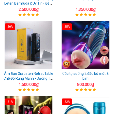
Leten Bermuda 💃 Uy Tín - Đắm
Chìm Đê Mê
2.500.000₫
1.350.000₫
-20%
-25%
Âm Đạo Giả Leten RetracTable
Cốc tự sướng 2 đầu bú mút &
Chế Độ Rung Mạnh - Sướng Tột
bim
Đỉnh!
1.500.000₫
800.000₫
-21%
-22%