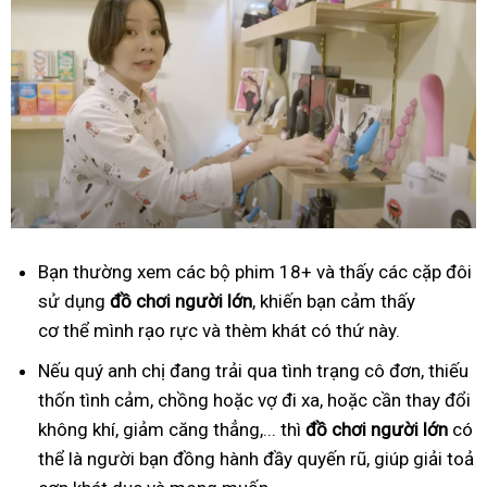
Bạn thường xem các bộ phim 18+ và thấy các cặp đôi
sử dụng
đồ
ch
ơ
i ng
ườ
i l
ớ
n
, khiến bạn cảm thấy
cơ thể mình rạo rực và thèm khát có thứ này.
Nếu quý anh chị đang trải qua tình trạng cô đơn, thiếu
thốn tình cảm, chồng hoặc vợ đi xa, hoặc cần thay đổi
không khí, giảm căng thẳng,... thì
đồ
ch
ơ
i ng
ườ
i l
ớ
n
có
thể là người bạn đồng hành đầy quyến rũ, giúp giải toả