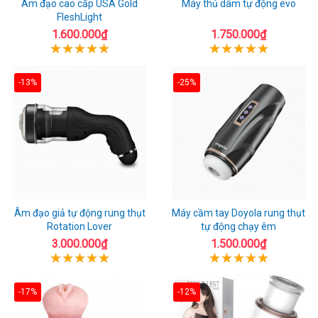
Âm đạo cao cấp USA Gold
Máy thủ dâm tự động evo
FleshLight
1.600.000₫
1.750.000₫
-13%
-25%
Âm đạo giả tự động rung thụt
Máy cầm tay Doyola rung thụt
Rotation Lover
tự động chạy êm
3.000.000₫
1.500.000₫
-17%
-12%