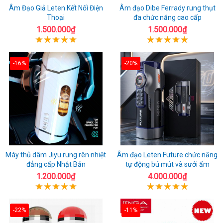
Âm Đạo Giả Leten Kết Nối Điện
Âm đạo Dibe Ferrady rung thụt
Thoại
đa chức năng cao cấp
1.500.000₫
1.500.000₫
-16%
-20%
Máy thủ dâm Jiyu rung rên nhiệt
Âm đạo Leten Future chức năng
đẳng cấp Nhật Bản
tự động bú mút và sưởi ấm
1.200.000₫
4.000.000₫
-22%
-11%