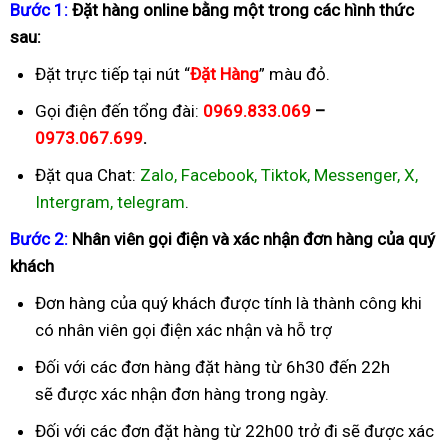
B
ướ
c 1:
Đặ
t hàng online b
ằ
ng m
ộ
t trong các hình th
ứ
c
sau:
Đặt trực tiếp tại nút “
Đặ
t Hàng
” màu đỏ.
Gọi điện đến tổng đài:
0969.833.069
–
0973.067.699
.
Đặt qua Chat:
Zalo, Facebook, Tiktok, Messenger, X,
Intergram, telegram
.
B
ướ
c 2:
Nhân viên g
ọ
i
đ
i
ệ
n và xác nh
ậ
n
đơ
n hàng c
ủ
a quý
khách
Đơn hàng của quý khách được tính là thành công khi
có nhân viên gọi điện xác nhận và hỗ trợ
Đối với các đơn hàng đặt hàng từ 6h30 đến 22h
sẽ được xác nhận đơn hàng trong ngày.
Đối với các đơn đặt hàng từ 22h00 trở đi sẽ được xác