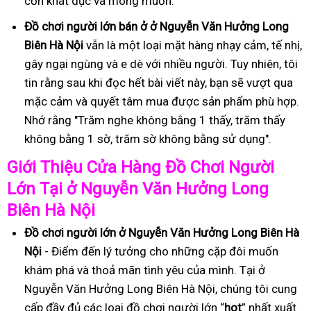
cơn khát dục và mong muốn.
Đồ
ch
ơ
i ng
ườ
i l
ớ
n
bán ở ở Nguyễn Văn Hưởng Long
Biên Hà Nội
vẫn là một loại mặt hàng nhạy cảm, tế nhị,
gây ngại ngùng và e dè với nhiều người. Tuy nhiên, tôi
tin rằng sau khi đọc hết bài viết này, bạn sẽ vượt qua
mặc cảm và quyết tâm mua được sản phẩm phù hợp.
Nhớ rằng "Trăm nghe không bằng 1 thấy, trăm thấy
không bằng 1 sờ, trăm sờ không bằng sử dụng".
Gi
ớ
i Thi
ệ
u C
ử
a Hàng
Đồ
Ch
ơ
i Ng
ườ
i
L
ớ
n T
ạ
i ở Nguyễn Văn Hưởng Long
Biên Hà Nội
Đồ
ch
ơ
i ng
ườ
i l
ớ
n ở Nguyễn Văn Hưởng Long Biên Hà
Nội
- Điểm đến lý tưởng cho những cặp đôi muốn
khám phá và thoả mãn tình yêu của mình. Tại ở
Nguyễn Văn Hưởng Long Biên Hà Nội, chúng tôi cung
cấp đầy đủ các loại đồ chơi người lớn “
hot
” nhất xuất