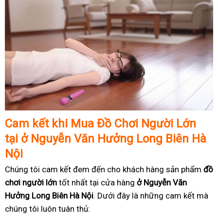
Cam k
ế
t khi Mua
Đồ
Ch
ơ
i Ng
ườ
i L
ớ
n
t
ạ
i ở Nguyễn Văn Hưởng Long Biên Hà
Nội
Chúng tôi cam kết đem đến cho khách hàng sản phẩm
đồ
chơi người lớn
tốt nhất tại cửa hàng
ở Nguyễn Văn
Hưởng Long Biên Hà Nội
. Dưới đây là những cam kết mà
chúng tôi luôn tuân thủ: