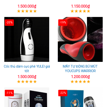
1.500.000₫
1.150.000₫
-20%
-19%
Cốc thủ dâm cực phê YULEI giá
MÁY TỰ ĐỘNG BÚ MÚT
tốt
YOUCUPS WARRIOR
1.500.000₫
1.200.000₫
-11%
-22%