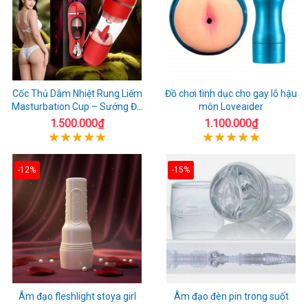
Cốc Thủ Dâm Nhiệt Rung Liếm
Đồ chơi tình dục cho gay lỗ hậu
Masturbation Cup – Sướng Đã
môn Loveaider
Đời
1.500.000₫
1.100.000₫
-12%
-15%
Âm đạo fleshlight stoya girl
Âm đạo đèn pin trong suốt