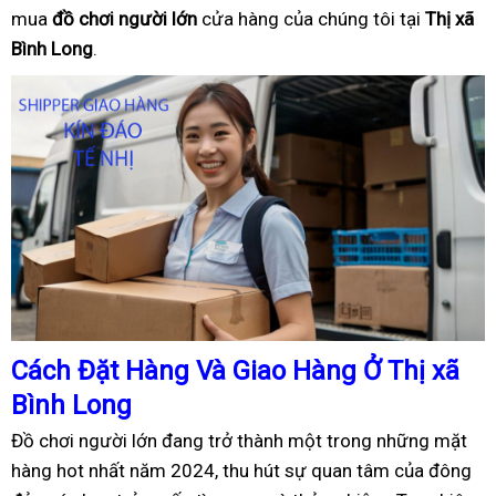
mua
đồ
ch
ơ
i ng
ườ
i l
ớ
n
cửa hàng của chúng tôi tại
Thị xã
Bình Long
.
Cách
Đặ
t Hàng Và Giao Hàng
Ở
Thị xã
Bình Long
Đồ chơi người lớn đang trở thành một trong những mặt
hàng hot nhất năm 2024, thu hút sự quan tâm của đông