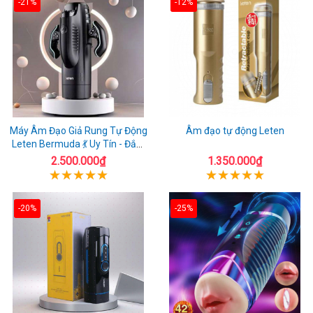
-21%
-12%
Máy Âm Đạo Giả Rung Tự Động
Âm đạo tự động Leten
Leten Bermuda 💃 Uy Tín - Đắm
Chìm Đê Mê
2.500.000₫
1.350.000₫
-20%
-25%