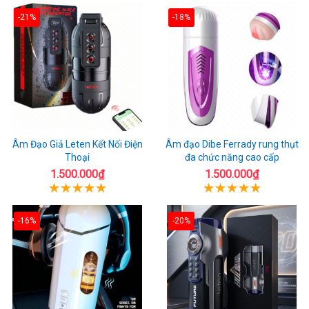
-21%
-18%
Âm Đạo Giả Leten Kết Nối Điện
Âm đạo Dibe Ferrady rung thụt
Thoại
đa chức năng cao cấp
1.500.000₫
1.500.000₫
-16%
-20%