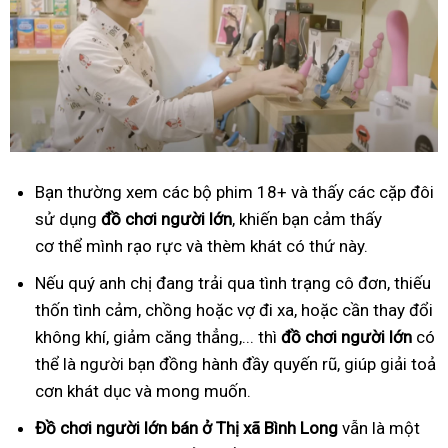
Bạn thường xem các bộ phim 18+ và thấy các cặp đôi
sử dụng
đồ
ch
ơ
i ng
ườ
i l
ớ
n
, khiến bạn cảm thấy
cơ thể mình rạo rực và thèm khát có thứ này.
Nếu quý anh chị đang trải qua tình trạng cô đơn, thiếu
thốn tình cảm, chồng hoặc vợ đi xa, hoặc cần thay đổi
không khí, giảm căng thẳng,... thì
đồ
ch
ơ
i ng
ườ
i l
ớ
n
có
thể là người bạn đồng hành đầy quyến rũ, giúp giải toả
cơn khát dục và mong muốn.
Đồ
ch
ơ
i ng
ườ
i l
ớ
n
bán ở Thị xã Bình Long
vẫn là một