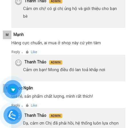
Thanh Thảo
ADMIN
Cảm ơn chị! có gì chị ủng hộ và giới thiệu cho bạn
bè
Mạnh
M
Hàng cực chuẩn, ai mua ở shop này cứ yên tâm
Reply
Like
●
Thanh Thảo
ADMIN
Cảm ơn bạn! Mong điều đó lan toả khắp nơi
Ngọc Ngân
N
Giá rẻ, sản phẩm chất lượng, mình rất thích!
Reply
Like
●
Thanh Thảo
ADMIN
Dạ, cảm ơn Chị đã phải hồi, hệ thống luôn lựa chọn