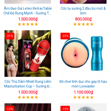
Âm Đạo Giả Leten RetracTable
Cốc tự sướng 2 đầu bú mút &
Chế Độ Rung Mạnh - Sướng Tột
bim
Đỉnh!
1.500.000₫
800.000₫
-21%
-22%
Cốc Thủ Dâm Nhiệt Rung Liếm
Đồ chơi tình dục cho gay lỗ hậu
Masturbation Cup – Sướng Đã
môn Loveaider
Đời
1.500.000₫
1.100.000₫
-12%
-15%