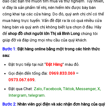
đảo các bạn trẻ muốn tìm mua và thử nghiệm. Tuy nhiên,
vì đây là sản phẩm tế nhị, nên hiếm khi được bày bán
công khai tại các cửa hàng. Do đó, quý anh chị chỉ có thể
mua hàng trực tuyến. Vấn đề đặt ra là có quá nhiều cửa
hàng bán và quý anh chị không biết lựa chọn ở đâu. Hãy
để
shop đồ chơi người lớn Thị xã Bình Long
chúng tôi
giúp đỡ và đáp ứng mọi nhu cầu của quý khách.
B
ướ
c 1:
Đặ
t hàng online b
ằ
ng m
ộ
t trong các hình th
ứ
c
sau:
Đặt trực tiếp tại nút “
Đặ
t Hàng
” màu đỏ.
Gọi điện đến tổng đài:
0969.833.069
–
0973.067.699
.
Đặt qua Chat:
Zalo, Facebook, Tiktok, Messenger, X,
Intergram, telegram
.
B
ướ
c 2:
Nhân viên g
ọ
i
đ
i
ệ
n và xác nh
ậ
n
đơ
n hàng c
ủ
a quý