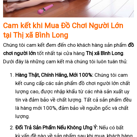
Cam k
ế
t khi Mua
Đồ
Ch
ơ
i Ng
ườ
i L
ớ
n
t
ạ
i Thị xã Bình Long
Chúng tôi cam kết đem đến cho khách hàng sản phẩm
đồ
chơi người lớn
tốt nhất tại cửa hàng
Thị xã Bình Long
.
Dưới đây là những cam kết mà chúng tôi luôn tuân thủ:
Hàng Th
ậ
t, Chính Hãng, M
ớ
i 100%:
Chúng tôi cam
kết cung cấp các sản phẩm đồ chơi người lớn chất
lượng cao, được nhập khẩu từ các nhà sản xuất uy
tín và đảm bảo về chất lượng. Tất cả sản phẩm đều
là hàng mới 100%, đảm bảo về nguồn gốc và chất
lượng.
Đổ
i Tr
ả
S
ả
n Ph
ẩ
m N
ế
u Không
Ư
ng Ý:
Nếu có bất
kỳ vấn đề nào về sản phẩm sau khi mua, khách hàng