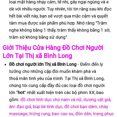
loại mặt hàng nhạy cảm, tế nhị, gây ngại ngùng và e
dè với nhiều người. Tuy nhiên, tôi tin rằng sau khi đọc
hết bài viết này, bạn sẽ vượt qua mặc cảm và quyết
tâm mua được sản phẩm phù hợp. Nhớ rằng "Trăm
nghe không bằng 1 thấy, trăm thấy không bằng 1 sờ,
trăm sờ không bằng sử dụng".
Gi
ớ
i Thi
ệ
u C
ử
a Hàng
Đồ
Ch
ơ
i Ng
ườ
i
L
ớ
n T
ạ
i Thị xã Bình Long
Đồ
ch
ơ
i ng
ườ
i l
ớ
n Thị xã Bình Long
- Điểm đến lý
tưởng cho những cặp đôi muốn khám phá và
thoả mãn tình yêu của mình. Tại Thị xã Bình Long,
chúng tôi cung cấp đầy đủ các loại đồ chơi người
lớn “
hot
” nhất xuất hiện trên các bộ phim XX, bao
gồm:
đồ chơi tình dục cho nam và nữ, dương vật giả,
âm đạo giả, búp bê tình dục, đồ chơi bạo dâm, chày
massage, trứng rung, bao cao su, đôn dên, trang phục