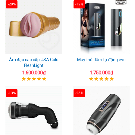
-20%
-19%
Âm đạo cao cấp USA Gold
Máy thủ dâm tự động evo
FleshLight
1.600.000₫
1.750.000₫
-13%
-25%