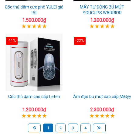
Cốc thủ dâm cực phê YULEI giá
MÁY TỰ ĐỘNG BÚ MÚT
tốt
YOUCUPS WARRIOR
1.500.000₫
1.200.000₫
-11%
-22%
Cốc thủ dâm cao cấp Leten
Âm đạo bú mút cao cấp MiGyy
1.200.000₫
2.300.000₫
1
2
3
4