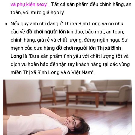
và phụ kiện sexy..
. Tất cả sản phẩm đều chính hãng, an
toàn, với mức giá hợp lý.
Nếu quý anh chị đang ở Thị xã Bình Long và có nhu
cầu về
đồ
ch
ơ
i ng
ườ
i l
ớ
n
kín đáo, bảo mật, an toàn,
chính hãng, giá rẻ và chất lượng, đừng ngần ngại. Sứ
mệnh của cửa hàng
đồ
ch
ơ
i ng
ườ
i l
ớ
n Thị xã Bình
Long
là "Đưa sản phẩm tình yêu với chất lượng tốt và
dịch vụ hoàn hảo đến tận tay khách hàng tại các vùng
miền Thị xã Bình Long và ở Việt Nam".