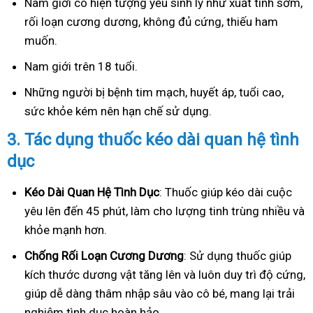
Nam giới có hiện tượng yếu sinh lý như xuất tinh sớm,
rối loạn cương dương, không đủ cứng, thiếu ham
muốn.
Nam giới trên 18 tuổi.
Những người bị bệnh tim mạch, huyết áp, tuổi cao,
sức khỏe kém nên hạn chế sử dụng.
3.
Tác dụng thuốc kéo dài quan hệ tình
dục
Kéo Dài Quan Hệ Tình Dục
: Thuốc giúp kéo dài cuộc
yêu lên đến 45 phút, làm cho lượng tinh trùng nhiều và
khỏe mạnh hơn.
Ch
ống Rối Loạn Cương Dương
: Sử dụng thuốc giúp
kích thước dương vật tăng lên và luôn duy trì độ cứng,
giúp dễ dàng thâm nhập sâu vào cô bé, mang lại trải
nghiệm tình dục hoàn hảo.