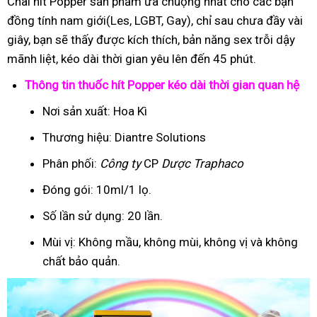
Chai hít Popper sản phẩm ưa chuộng nhất cho các bạn
đồng tính nam giới(Les, LGBT, Gay), chỉ sau chưa đầy vài
giây, bạn sẽ thấy được kích thích, bản năng sex trỗi dậy
mãnh liệt, kéo dài thời gian yêu lên đến 45 phút.
Thông tin thuốc hít Popper kéo dài thời gian quan hệ
Nơi sản xuất: Hoa Kì
Thương hiệu: Diantre Solutions
Phân phối:
Công ty
CP
Dược Traphaco
Đóng gói: 10ml/1 lọ.
Số lần sử dụng: 20 lần.
Mùi vị: Không mầu, không mùi, không vị và không
chất bảo quản.