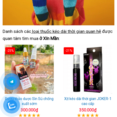
Danh sách các
loại thuốc kéo dài thời gian quan hệ
được
quan tâm tìm mua
ở Xín Mần
:
-25%
-21%
Rượu thảo dược Sìn Sú chống
Xịt kéo dài thời gian JOKER-1
xuất sớm
cao cấp
300.000₫
350.000₫