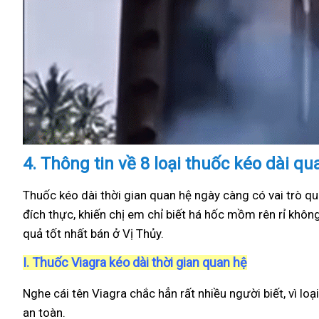
4.
Thông tin về 8 loại thuốc kéo dài qu
Thuốc kéo dài thời gian quan hệ ngày càng có vai trò qu
đích thực, khiến chị em chỉ biết há hốc mồm rên rỉ khôn
quả tốt nhất bán ở Vị Thủy.
I.
Thuốc Viagra kéo dài thời gian quan hệ
Nghe cái tên Viagra chắc hẳn rất nhiều người biết, vì loạ
an toàn.