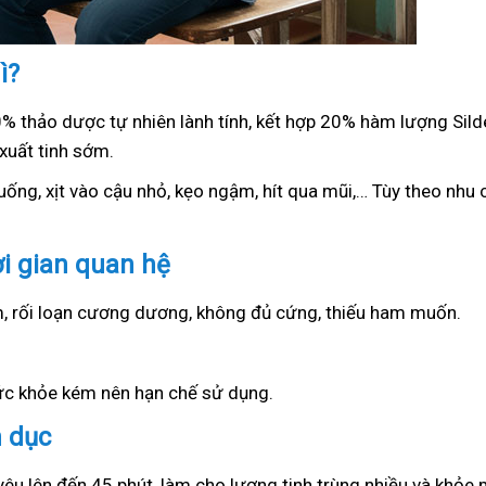
ì?
0% thảo dược tự nhiên lành tính, kết hợp 20% hàm lượng Sil
xuất tinh sớm.
ống, xịt vào cậu nhỏ, kẹo ngậm, hít qua mũi,… Tùy theo nhu c
ời gian quan hệ
ớm, rối loạn cương dương, không đủ cứng, thiếu ham muốn.
sức khỏe kém nên hạn chế sử dụng.
h dục
yêu lên đến 45 phút, làm cho lượng tinh trùng nhiều và khỏe