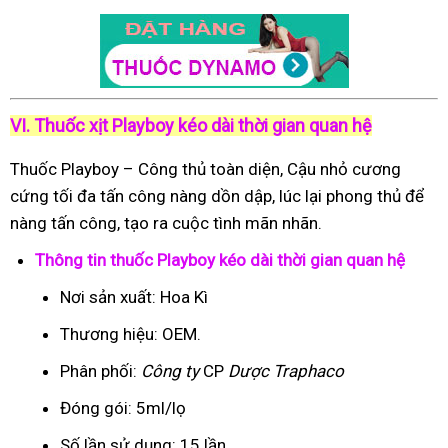
VI. Thuốc xịt Playboy kéo dài thời gian quan hệ
Thuốc Playboy – Công thủ toàn diện, Cậu nhỏ cương
cứng tối đa tấn công nàng dồn dập, lúc lại phong thủ để
nàng tấn công, tạo ra cuộc tình mãn nhãn.
Thông tin thuốc Playboy kéo dài thời gian quan hệ
Nơi sản xuất: Hoa Kì
Thương hiệu: OEM.
Phân phối:
Công ty
CP
Dược Traphaco
Đóng gói: 5ml/lọ
Số lần sử dụng: 15 lần.