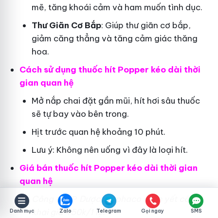
mẽ, tăng khoái cảm và ham muốn tình dục.
Thư Giãn Cơ Bắp
: Giúp thư giãn cơ bắp,
giảm căng thẳng và tăng cảm giác thăng
hoa.
Cách sử dụng thuốc hít Popper kéo dài thời
gian quan hệ
Mở nắp chai đặt gần mũi, hít hơi sâu thuốc
sẽ tự bay vào bên trong.
Hịt trước quan hệ khoảng 10 phút.
Lưu ý: Không nên uống vì đây là loại hít.
Giá bán thuốc hít Popper kéo dài thời gian
quan hệ
Công ty
CP
Dược Traphaco
niêm yết công
khai giá 450k/1 lọ.
Danh mục
Zalo
Telegram
Gọi ngay
SMS