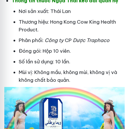
Thông tin thuốc Ngựa Thái kéo dài quan hệ
Nơi sản xuất: Thái Lan
Thương hiệu: Hong Kong Cow King Health
Product.
Phân phối:
Công ty
CP
Dược Traphaco
Đóng gói: Hộp 10 viên.
Số lần sử dụng: 10 lần.
Mùi vị: Không mầu, không mùi, không vị và
không chất bảo quản.