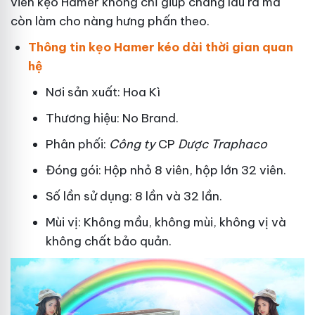
viên kẹo Hamer không chỉ giúp chàng lâu ra mà
còn làm cho nàng hưng phấn theo.
Thông tin kẹo Hamer kéo dài thời gian quan
hệ
Nơi sản xuất: Hoa Kì
Thương hiệu: No Brand.
Phân phối:
Công ty
CP
Dược Traphaco
Đóng gói: Hộp nhỏ 8 viên, hộp lớn 32 viên.
Số lần sử dụng: 8 lần và 32 lần.
Mùi vị: Không mầu, không mùi, không vị và
không chất bảo quản.