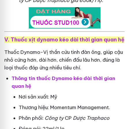
ty
CP
Dược Traphaco
giá 650k/1 lọ.
V. Thuốc xịt dynamo kéo dài thời gian quan hệ
Thuốc Dynamo-Vị thần cứu tinh đàn ông, giúp cậu
nhỏ cứng hơn, dài hơn, chiến đấu lâu hơn, đúng là
loại thuốc đáp ứng nhiều tiêu chí.
Thông tin thuốc Dynamo kéo dài thời gian
quan hệ
Nơi sản xuất: Mỹ
Thương hiệu: Momentum Management.
Phân phối:
Công ty
CP
Dược Traphaco
Đóng gói: 22ml/1 lọ.