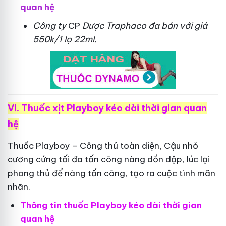
quan hệ
Công ty
CP
Dược Traphaco
đa bán với giá
550k/1 lọ 22ml.
VI. Thuốc xịt Playboy kéo dài thời gian quan
hệ
Thuốc Playboy – Công thủ toàn diện, Cậu nhỏ
cương cứng tối đa tấn công nàng dồn dập, lúc lại
phong thủ để nàng tấn công, tạo ra cuộc tình mãn
nhãn.
Thông tin thuốc Playboy kéo dài thời gian
quan hệ