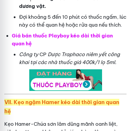
dương vật.
Đợi khoảng 5 đến 10 phút có thuốc ngấm, lúc
này có thể quan hệ hoặc rửa qua nếu thích.
Giá bán thuốc Playboy kéo dài thời gian
quan hệ
Công ty
CP
Dược Traphaco
niêm yết công
khai tại các nhà thuốc giá 400k/1 lọ 5ml.
VII. Kẹo ngậm Hamer kéo dài thời gian quan
hệ
Kẹo Hamer-Chúa sơn lâm dũng mãnh oanh liệt,