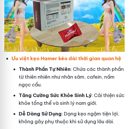
Ưu việt kẹo Hamer kéo dài thời gian quan hệ
Thành Phần Tự Nhiên
: Chứa các thành phần
từ thiên nhiên như nhân sâm, cafein, nấm
ngọc cẩu.
T
ăng Cường Sức Khỏe Sinh Lý
: Cải thiện sức
khỏe tổng thể và sinh lý nam giới.
Dễ Dàng Sử Dụng
: Dạng kẹo ngậm tiện lợi,
không gây phụ thuộc khi sử dụng lâu dài.