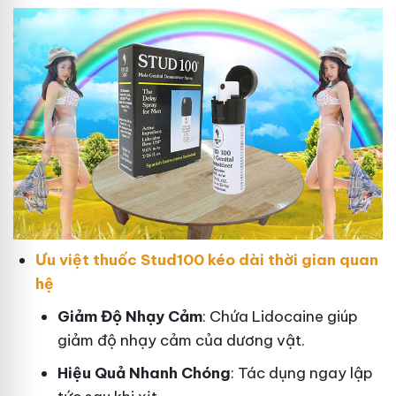
Ưu việt thuốc Stud100 kéo dài thời gian quan
hệ
Giảm Độ Nhạy Cảm
: Chứa Lidocaine giúp
giảm độ nhạy cảm của dương vật.
Hiệu Quả Nhanh Chóng
: Tác dụng ngay lập