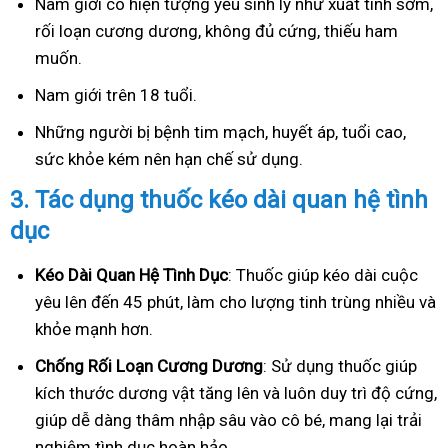
Nam giới có hiện tượng yếu sinh lý như xuất tinh sớm,
rối loạn cương dương, không đủ cứng, thiếu ham
muốn.
Nam giới trên 18 tuổi.
Những người bị bệnh tim mạch, huyết áp, tuổi cao,
sức khỏe kém nên hạn chế sử dụng.
3.
Tác dụng thuốc kéo dài quan hệ tình
dục
Kéo Dài Quan Hệ Tình Dục
: Thuốc giúp kéo dài cuộc
yêu lên đến 45 phút, làm cho lượng tinh trùng nhiều và
khỏe mạnh hơn.
Ch
ống Rối Loạn Cương Dương
: Sử dụng thuốc giúp
kích thước dương vật tăng lên và luôn duy trì độ cứng,
giúp dễ dàng thâm nhập sâu vào cô bé, mang lại trải
nghiệm tình dục hoàn hảo.