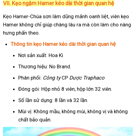
VII. Kẹo ngậm Hamer kéo dài thời gian quan hệ
Kẹo Hamer-Chúa sơn lâm dũng mãnh oanh liệt, viên kẹo
Hamer không chỉ giúp chàng lâu ra mà còn làm cho nàng
hưng phấn theo.
Thông tin kẹo Hamer kéo dài thời gian quan hệ
Nơi sản xuất: Hoa Kì
Thương hiệu: No Brand.
Phân phối:
Công ty
CP
Dược Traphaco
Đóng gói: Hộp nhỏ 8 viên, hộp lớn 32 viên.
Số lần sử dụng: 8 lần và 32 lần.
Mùi vị: Không mầu, không mùi, không vị và không
chất bảo quản.