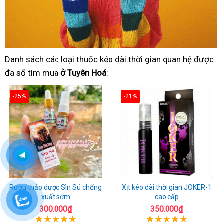
Danh sách các
loại thuốc kéo dài thời gian quan hệ
được
đa số tìm mua
ở Tuyên Hoá
:
-25%
-21%
Rượu thảo dược Sìn Sú chống
Xịt kéo dài thời gian JOKER-1
xuất sớm
cao cấp
300.000₫
350.000₫