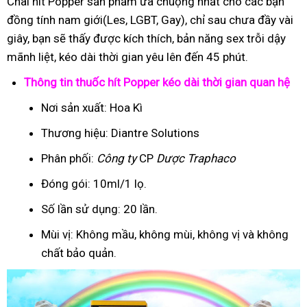
Chai hít Popper sản phẩm ưa chuộng nhất cho các bạn
đồng tính nam giới(Les, LGBT, Gay), chỉ sau chưa đầy vài
giây, bạn sẽ thấy được kích thích, bản năng sex trỗi dậy
mãnh liệt, kéo dài thời gian yêu lên đến 45 phút.
Thông tin thuốc hít Popper kéo dài thời gian quan hệ
Nơi sản xuất: Hoa Kì
Thương hiệu: Diantre Solutions
Phân phối:
Công ty
CP
Dược Traphaco
Đóng gói: 10ml/1 lọ.
Số lần sử dụng: 20 lần.
Mùi vị: Không mầu, không mùi, không vị và không
chất bảo quản.