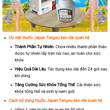
Ưu việt thuốc Japan Tengsu kéo dài quan hệ
Thành Phần Tự Nhiên
: Chứa nhiều thành phần thảo
dược tự nhiên lấy trên núi cao, an toàn cho sức
khỏe.
Hiệu Quả Dài Lâu
: Tác dụng kéo dài đến 24 giờ sau
khi dùng.
Tăng Cường Sức Khỏe Tổng Thể
: Cải thiện sức
khỏe tổng thể và sinh lý nam giới.
Cách sử dụng thuốc Japan Tengsu kéo dài quan hệ
Uống 1 viên trước khi quan hệ 30 phút.