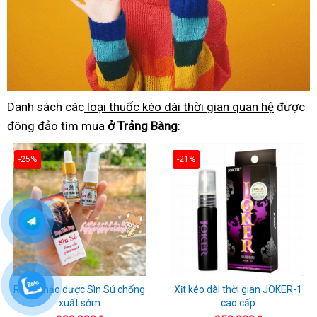
Danh sách các
loại thuốc kéo dài thời gian quan hệ
được
đông đảo tìm mua
ở Trảng Bàng
:
-25%
-21%
Rượu thảo dược Sìn Sú chống
Xịt kéo dài thời gian JOKER-1
xuất sớm
cao cấp