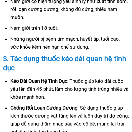
Nam giới có hiện tượng yếu sinh lý như xuất tinh sớm,
rối loạn cương dương, không đủ cứng, thiếu ham
muốn.
Nam giới trên 18 tuổi.
Những người bị bệnh tim mạch, huyết áp, tuổi cao,
sức khỏe kém nên hạn chế sử dụng.
3.
Tác dụng thuốc kéo dài quan hệ tình
dục
Kéo Dài Quan Hệ Tình Dục
: Thuốc giúp kéo dài cuộc
yêu lên đến 45 phút, làm cho lượng tinh trùng nhiều và
khỏe mạnh hơn.
Ch
ống Rối Loạn Cương Dương
: Sử dụng thuốc giúp
kích thước dương vật tăng lên và luôn duy trì độ cứng,
giúp dễ dàng thâm nhập sâu vào cô bé, mang lại trải
nghiệm tình dục hoàn hảo.