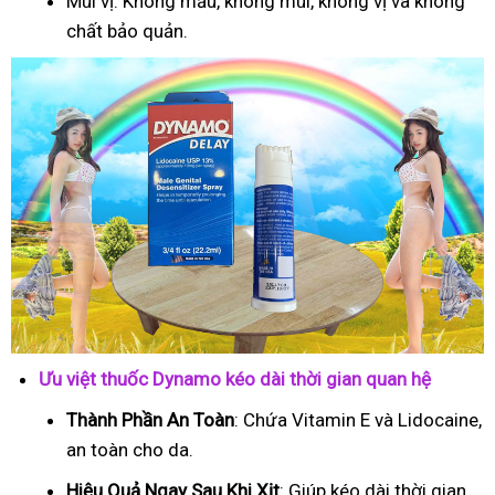
Mùi vị: Không mầu, không mùi, không vị và không
chất bảo quản.
Ưu việt thuốc Dynamo kéo dài thời gian quan hệ
Thành Phần An Toàn
: Chứa Vitamin E và Lidocaine,
an toàn cho da.
Hiệu Quả Ngay Sau Khi Xịt
: Giúp kéo dài thời gian