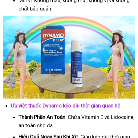
Mùi vị: Không mầu, không mùi, không vị và không
chất bảo quản.
Ưu việt thuốc Dynamo kéo dài thời gian quan hệ
Thành Phần An Toàn
: Chứa Vitamin E và Lidocaine,
an toàn cho da.
Hiệu Quả Ngay Sau Khi Xịt
: Giúp kéo dài thời gian