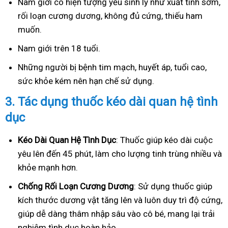
Nam giới có hiện tượng yếu sinh lý như xuất tinh sớm,
rối loạn cương dương, không đủ cứng, thiếu ham
muốn.
Nam giới trên 18 tuổi.
Những người bị bệnh tim mạch, huyết áp, tuổi cao,
sức khỏe kém nên hạn chế sử dụng.
3.
Tác dụng thuốc kéo dài quan hệ tình
dục
Kéo Dài Quan Hệ Tình Dục
: Thuốc giúp kéo dài cuộc
yêu lên đến 45 phút, làm cho lượng tinh trùng nhiều và
khỏe mạnh hơn.
Ch
ống Rối Loạn Cương Dương
: Sử dụng thuốc giúp
kích thước dương vật tăng lên và luôn duy trì độ cứng,
giúp dễ dàng thâm nhập sâu vào cô bé, mang lại trải
nghiệm tình dục hoàn hảo.