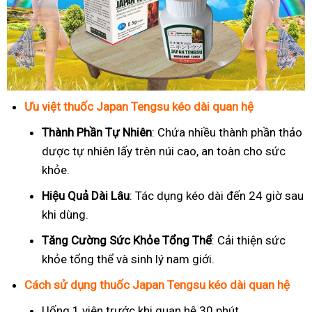
Ưu việt thuốc Japan Tengsu kéo dài quan hệ
Thành Phần Tự Nhiên
: Chứa nhiều thành phần thảo
dược tự nhiên lấy trên núi cao, an toàn cho sức
khỏe.
Hiệu Quả Dài Lâu
: Tác dụng kéo dài đến 24 giờ sau
khi dùng.
Tăng Cường Sức Khỏe Tổng Thể
: Cải thiện sức
khỏe tổng thể và sinh lý nam giới.
Cách sử dụng thuốc Japan Tengsu kéo dài quan hệ
Uống 1 viên trước khi quan hệ 30 phút.