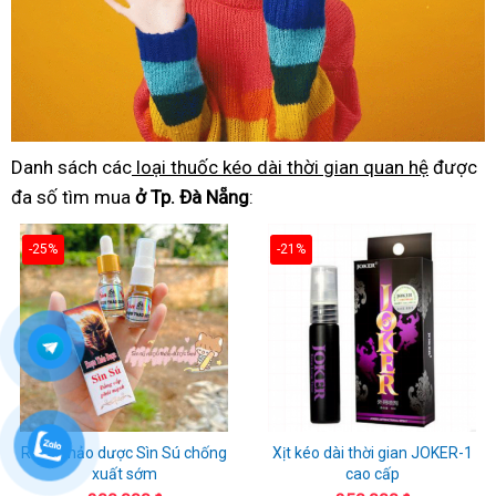
Danh sách các
loại thuốc kéo dài thời gian quan hệ
được
đa số tìm mua
ở Tp. Đà Nẵng
:
-25%
-21%
Rượu thảo dược Sìn Sú chống
Xịt kéo dài thời gian JOKER-1
xuất sớm
cao cấp