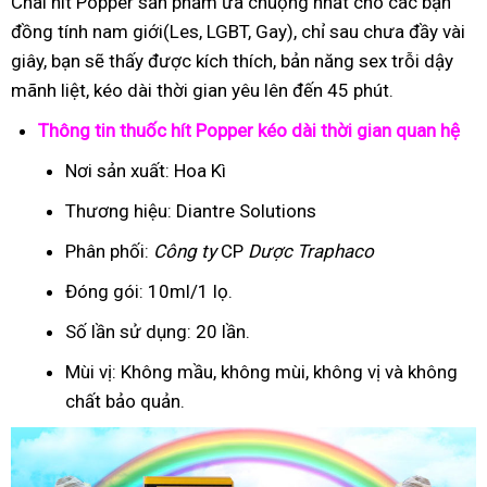
Chai hít Popper sản phẩm ưa chuộng nhất cho các bạn
đồng tính nam giới(Les, LGBT, Gay), chỉ sau chưa đầy vài
giây, bạn sẽ thấy được kích thích, bản năng sex trỗi dậy
mãnh liệt, kéo dài thời gian yêu lên đến 45 phút.
Thông tin thuốc hít Popper kéo dài thời gian quan hệ
Nơi sản xuất: Hoa Kì
Thương hiệu: Diantre Solutions
Phân phối:
Công ty
CP
Dược Traphaco
Đóng gói: 10ml/1 lọ.
Số lần sử dụng: 20 lần.
Mùi vị: Không mầu, không mùi, không vị và không
chất bảo quản.