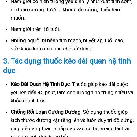
Nam giới có hiện tượng yếu sinh lý như xuất tinh sớm,
rối loạn cương dương, không đủ cứng, thiếu ham
muốn.
Nam giới trên 18 tuổi.
Những người bị bệnh tim mạch, huyết áp, tuổi cao,
sức khỏe kém nên hạn chế sử dụng.
3.
Tác dụng thuốc kéo dài quan hệ tình
dục
Kéo Dài Quan Hệ Tình Dục
: Thuốc giúp kéo dài cuộc
yêu lên đến 45 phút, làm cho lượng tinh trùng nhiều và
khỏe mạnh hơn.
Ch
ống Rối Loạn Cương Dương
: Sử dụng thuốc giúp
kích thước dương vật tăng lên và luôn duy trì độ cứng,
giúp dễ dàng thâm nhập sâu vào cô bé, mang lại trải
nghiệm tình dục hoàn hảo.