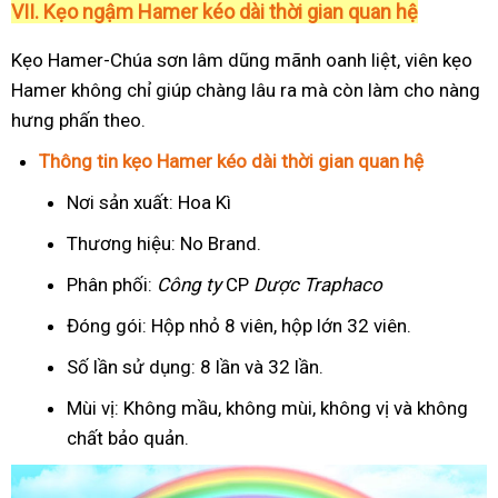
VII. Kẹo ngậm Hamer kéo dài thời gian quan hệ
Kẹo Hamer-Chúa sơn lâm dũng mãnh oanh liệt, viên kẹo
Hamer không chỉ giúp chàng lâu ra mà còn làm cho nàng
hưng phấn theo.
Thông tin kẹo Hamer kéo dài thời gian quan hệ
Nơi sản xuất: Hoa Kì
Thương hiệu: No Brand.
Phân phối:
Công ty
CP
Dược Traphaco
Đóng gói: Hộp nhỏ 8 viên, hộp lớn 32 viên.
Số lần sử dụng: 8 lần và 32 lần.
Mùi vị: Không mầu, không mùi, không vị và không
chất bảo quản.