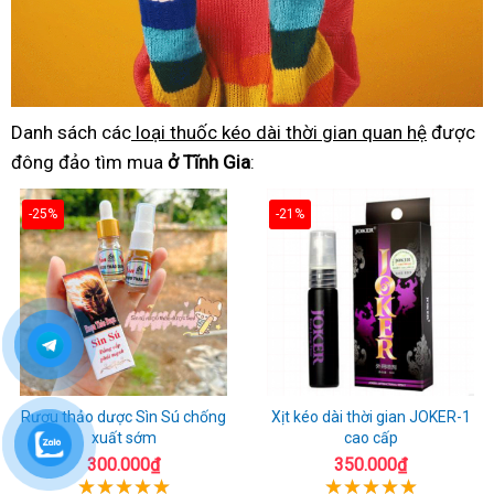
Danh sách các
loại thuốc kéo dài thời gian quan hệ
được
đông đảo tìm mua
ở Tĩnh Gia
:
-25%
-21%
Rượu thảo dược Sìn Sú chống
Xịt kéo dài thời gian JOKER-1
xuất sớm
cao cấp
300.000₫
350.000₫