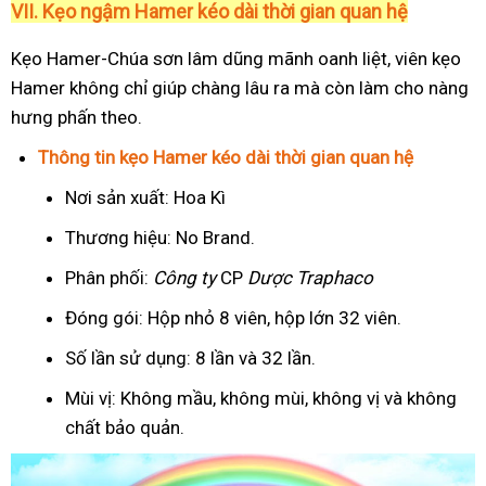
VII. Kẹo ngậm Hamer kéo dài thời gian quan hệ
Kẹo Hamer-Chúa sơn lâm dũng mãnh oanh liệt, viên kẹo
Hamer không chỉ giúp chàng lâu ra mà còn làm cho nàng
hưng phấn theo.
Thông tin kẹo Hamer kéo dài thời gian quan hệ
Nơi sản xuất: Hoa Kì
Thương hiệu: No Brand.
Phân phối:
Công ty
CP
Dược Traphaco
Đóng gói: Hộp nhỏ 8 viên, hộp lớn 32 viên.
Số lần sử dụng: 8 lần và 32 lần.
Mùi vị: Không mầu, không mùi, không vị và không
chất bảo quản.