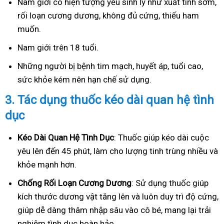
Nam giới có hiện tượng yếu sinh lý như xuất tinh sớm,
rối loạn cương dương, không đủ cứng, thiếu ham
muốn.
Nam giới trên 18 tuổi.
Những người bị bệnh tim mạch, huyết áp, tuổi cao,
sức khỏe kém nên hạn chế sử dụng.
3.
Tác dụng thuốc kéo dài quan hệ tình
dục
Kéo Dài Quan Hệ Tình Dục
: Thuốc giúp kéo dài cuộc
yêu lên đến 45 phút, làm cho lượng tinh trùng nhiều và
khỏe mạnh hơn.
Ch
ống Rối Loạn Cương Dương
: Sử dụng thuốc giúp
kích thước dương vật tăng lên và luôn duy trì độ cứng,
giúp dễ dàng thâm nhập sâu vào cô bé, mang lại trải
nghiệm tình dục hoàn hảo.