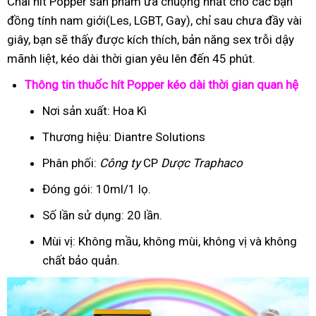
Chai hít Popper sản phẩm ưa chuộng nhất cho các bạn
đồng tính nam giới(Les, LGBT, Gay), chỉ sau chưa đầy vài
giây, bạn sẽ thấy được kích thích, bản năng sex trỗi dậy
mãnh liệt, kéo dài thời gian yêu lên đến 45 phút.
Thông tin thuốc hít Popper kéo dài thời gian quan hệ
Nơi sản xuất: Hoa Kì
Thương hiệu: Diantre Solutions
Phân phối:
Công ty
CP
Dược Traphaco
Đóng gói: 10ml/1 lọ.
Số lần sử dụng: 20 lần.
Mùi vị: Không mầu, không mùi, không vị và không
chất bảo quản.