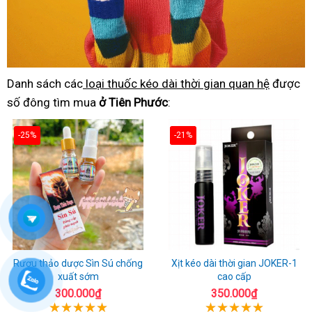
Danh sách các
loại thuốc kéo dài thời gian quan hệ
được
số đông tìm mua
ở Tiên Phước
:
-25%
-21%
Rượu thảo dược Sìn Sú chống
Xịt kéo dài thời gian JOKER-1
xuất sớm
cao cấp
300.000₫
350.000₫