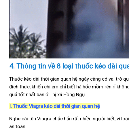
4.
Thông tin về 8 loại thuốc kéo dài q
Thuốc kéo dài thời gian quan hệ ngày càng có vai trò qu
đích thực, khiến chị em chỉ biết há hốc mồm rên rỉ khôn
quả tốt nhất bán ở Thị xã Hồng Ngự.
I.
Thuốc Viagra kéo dài thời gian quan hệ
Nghe cái tên Viagra chắc hẳn rất nhiều người biết, vì loạ
an toàn.