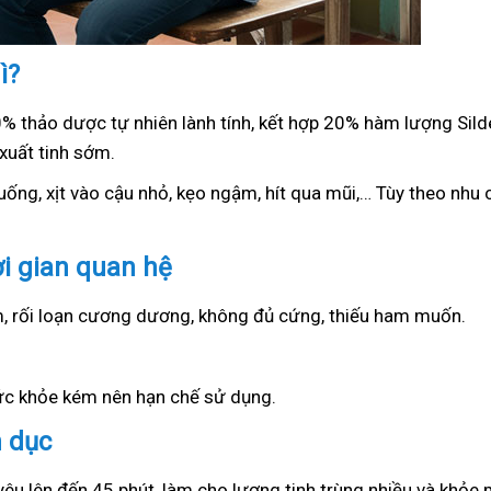
ì?
0% thảo dược tự nhiên lành tính, kết hợp 20% hàm lượng Sil
xuất tinh sớm.
ống, xịt vào cậu nhỏ, kẹo ngậm, hít qua mũi,… Tùy theo nhu c
ời gian quan hệ
ớm, rối loạn cương dương, không đủ cứng, thiếu ham muốn.
sức khỏe kém nên hạn chế sử dụng.
h dục
yêu lên đến 45 phút, làm cho lượng tinh trùng nhiều và khỏe