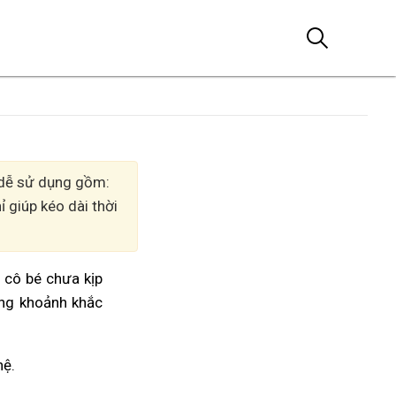
, dễ sử dụng gồm:
 giúp kéo dài thời
m cô bé chưa kịp
ởng khoảnh khắc
hệ.