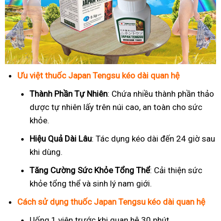
Ưu việt thuốc Japan Tengsu kéo dài quan hệ
Thành Phần Tự Nhiên
: Chứa nhiều thành phần thảo
dược tự nhiên lấy trên núi cao, an toàn cho sức
khỏe.
Hiệu Quả Dài Lâu
: Tác dụng kéo dài đến 24 giờ sau
khi dùng.
Tăng Cường Sức Khỏe Tổng Thể
: Cải thiện sức
khỏe tổng thể và sinh lý nam giới.
Cách sử dụng thuốc Japan Tengsu kéo dài quan hệ
Uống 1 viên trước khi quan hệ 30 phút.