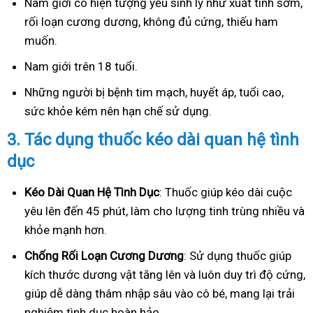
Nam giới có hiện tượng yếu sinh lý như xuất tinh sớm,
rối loạn cương dương, không đủ cứng, thiếu ham
muốn.
Nam giới trên 18 tuổi.
Những người bị bệnh tim mạch, huyết áp, tuổi cao,
sức khỏe kém nên hạn chế sử dụng.
3.
Tác dụng thuốc kéo dài quan hệ tình
dục
Kéo Dài Quan Hệ Tình Dục
: Thuốc giúp kéo dài cuộc
yêu lên đến 45 phút, làm cho lượng tinh trùng nhiều và
khỏe mạnh hơn.
Ch
ống Rối Loạn Cương Dương
: Sử dụng thuốc giúp
kích thước dương vật tăng lên và luôn duy trì độ cứng,
giúp dễ dàng thâm nhập sâu vào cô bé, mang lại trải
nghiệm tình dục hoàn hảo.