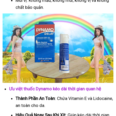
Mùi vị: Không mầu, không mùi, không vị và không
chất bảo quản.
Ưu việt thuốc Dynamo kéo dài thời gian quan hệ
Thành Phần An Toàn
: Chứa Vitamin E và Lidocaine,
an toàn cho da.
Hiệu Quả Ngay Sau Khi Xịt
: Giúp kéo dài thời gian