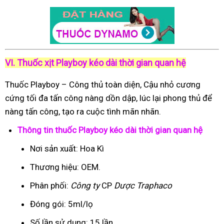
VI. Thuốc xịt Playboy kéo dài thời gian quan hệ
Thuốc Playboy – Công thủ toàn diện, Cậu nhỏ cương
cứng tối đa tấn công nàng dồn dập, lúc lại phong thủ để
nàng tấn công, tạo ra cuộc tình mãn nhãn.
Thông tin thuốc Playboy kéo dài thời gian quan hệ
Nơi sản xuất: Hoa Kì
Thương hiệu: OEM.
Phân phối:
Công ty
CP
Dược Traphaco
Đóng gói: 5ml/lọ
Số lần sử dụng: 15 lần.