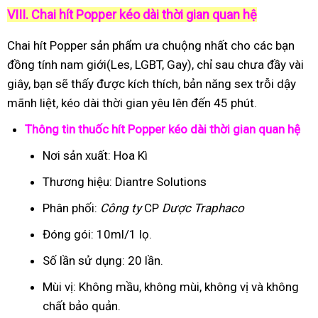
VIII. Chai hít Popper kéo dài thời gian quan hệ
Chai hít Popper sản phẩm ưa chuộng nhất cho các bạn
đồng tính nam giới(Les, LGBT, Gay), chỉ sau chưa đầy vài
giây, bạn sẽ thấy được kích thích, bản năng sex trỗi dậy
mãnh liệt, kéo dài thời gian yêu lên đến 45 phút.
Thông tin thuốc hít Popper kéo dài thời gian quan hệ
Nơi sản xuất: Hoa Kì
Thương hiệu: Diantre Solutions
Phân phối:
Công ty
CP
Dược Traphaco
Đóng gói: 10ml/1 lọ.
Số lần sử dụng: 20 lần.
Mùi vị: Không mầu, không mùi, không vị và không
chất bảo quản.