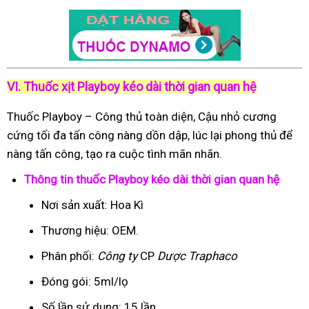
VI. Thuốc xịt Playboy kéo dài thời gian quan hệ
Thuốc Playboy – Công thủ toàn diện, Cậu nhỏ cương
cứng tối đa tấn công nàng dồn dập, lúc lại phong thủ để
nàng tấn công, tạo ra cuộc tình mãn nhãn.
Thông tin thuốc Playboy kéo dài thời gian quan hệ
Nơi sản xuất: Hoa Kì
Thương hiệu: OEM.
Phân phối:
Công ty
CP
Dược Traphaco
Đóng gói: 5ml/lọ
Số lần sử dụng: 15 lần.