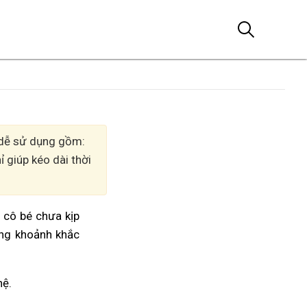
, dễ sử dụng gồm:
 giúp kéo dài thời
m cô bé chưa kịp
ởng khoảnh khắc
hệ.