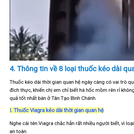
4.
Thông tin về 8 loại thuốc kéo dài q
Thuốc kéo dài thời gian quan hệ ngày càng có vai trò qu
đích thực, khiến chị em chỉ biết há hốc mồm rên rỉ khôn
quả tốt nhất bán ở Tân Tạo Bình Chánh.
I.
Thuốc Viagra kéo dài thời gian quan hệ
Nghe cái tên Viagra chắc hẳn rất nhiều người biết, vì loạ
an toàn.