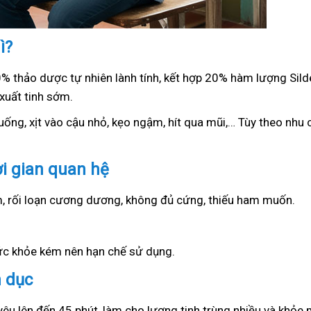
ì?
0% thảo dược tự nhiên lành tính, kết hợp 20% hàm lượng Sil
xuất tinh sớm.
ống, xịt vào cậu nhỏ, kẹo ngậm, hít qua mũi,… Tùy theo nhu c
ời gian quan hệ
ớm, rối loạn cương dương, không đủ cứng, thiếu ham muốn.
sức khỏe kém nên hạn chế sử dụng.
h dục
yêu lên đến 45 phút, làm cho lượng tinh trùng nhiều và khỏe