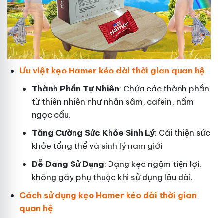
Ưu việt kẹo Hamer kéo dài thời gian quan hệ
Thành Phần Tự Nhiên
: Chứa các thành phần
từ thiên nhiên như nhân sâm, cafein, nấm
ngọc cẩu.
T
ăng Cường Sức Khỏe Sinh Lý
: Cải thiện sức
khỏe tổng thể và sinh lý nam giới.
Dễ Dàng Sử Dụng
: Dạng kẹo ngậm tiện lợi,
không gây phụ thuộc khi sử dụng lâu dài.
Cách sử dụng kẹo Hamer kéo dài thời gian
quan hệ