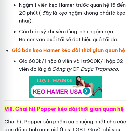
Ngậm 1 viên kẹo Hamer trước quan hệ 15 đến
20 phút ( đây là kẹo ngậm không phải là kẹo
nhai).
Các bác sỹ khuyên dùng: nên ngậm kẹo
Hamer vào buổi tối sẽ đạt hiệu quả tối đa.
Giá bán kẹo Hamer kéo dài thời gian quan hệ
Giá 600k/1 hộp 8 viên và 1tr900K/1 hộp 32
viên đó là giá
Công ty
CP
Dược Traphaco
.
VIII. Chai hít Popper kéo dài thời gian quan hệ
Chai hít Popper sản phẩm ưa chuộng nhất cho các
bạn đồng tính nam giới(Les, LGBT, Gay), chỉ sau