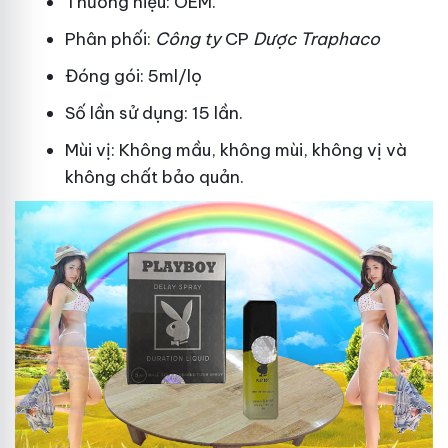
Thương hiệu: OEM.
Phân phối:
Công ty
CP
Dược Traphaco
Đóng gói: 5ml/lọ
Số lần sử dụng: 15 lần.
Mùi vị: Không mầu, không mùi, không vị và
không chất bảo quản.