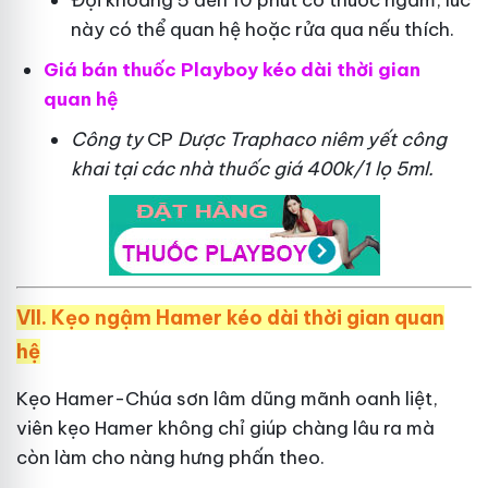
Đợi khoảng 5 đến 10 phút có thuốc ngấm, lúc
này có thể quan hệ hoặc rửa qua nếu thích.
Giá bán thuốc Playboy kéo dài thời gian
quan hệ
Công ty
CP
Dược Traphaco
niêm yết công
khai tại các nhà thuốc giá 400k/1 lọ 5ml.
VII. Kẹo ngậm Hamer kéo dài thời gian quan
hệ
Kẹo Hamer-Chúa sơn lâm dũng mãnh oanh liệt,
viên kẹo Hamer không chỉ giúp chàng lâu ra mà
còn làm cho nàng hưng phấn theo.