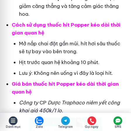
giảm căng thẳng và tăng cảm giác thăng
hoa.
Cách sử dụng thuốc hít Popper kéo dài thời
gian quan hệ
Mở nắp chai đặt gần mũi, hít hơi sâu thuốc
sẽ tự bay vào bên trong.
Hịt trước quan hệ khoảng 10 phút.
Lưu ý: Không nên uống vì đây là loại hít.
Giá bán thuốc hít Popper kéo dài thời gian
quan hệ
Công ty
CP
Dược Traphaco
niêm yết công
khai giá 450k/1 lọ.
Danh mục
Zalo
Telegram
Gọi ngay
SMS