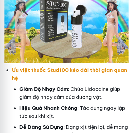
Ưu việt thuốc Stud100 kéo dài thời gian quan
hệ
Giảm Độ Nhạy Cảm
: Chứa Lidocaine giúp
giảm độ nhạy cảm của dương vật.
Hiệu Quả Nhanh Chóng
: Tác dụng ngay lập
tức sau khi xịt.
Dễ Dàng Sử Dụng
: Dạng xịt tiện lợi, dễ mang