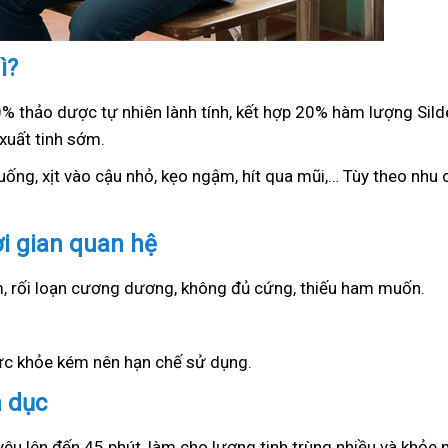
ì?
0% thảo dược tự nhiên lành tính, kết hợp 20% hàm lượng Sil
xuất tinh sớm.
ống, xịt vào cậu nhỏ, kẹo ngậm, hít qua mũi,… Tùy theo nhu c
ời gian quan hệ
ớm, rối loạn cương dương, không đủ cứng, thiếu ham muốn.
sức khỏe kém nên hạn chế sử dụng.
h dục
yêu lên đến 45 phút, làm cho lượng tinh trùng nhiều và khỏe