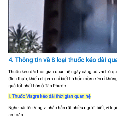
4.
Thông tin về 8 loại thuốc kéo dài q
Thuốc kéo dài thời gian quan hệ ngày càng có vai trò qu
đích thực, khiến chị em chỉ biết há hốc mồm rên rỉ khôn
quả tốt nhất bán ở Tân Phước.
I.
Thuốc Viagra kéo dài thời gian quan hệ
Nghe cái tên Viagra chắc hẳn rất nhiều người biết, vì loạ
an toàn.