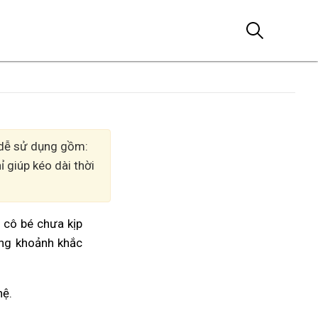
, dễ sử dụng gồm:
 giúp kéo dài thời
m cô bé chưa kịp
ởng khoảnh khắc
hệ.