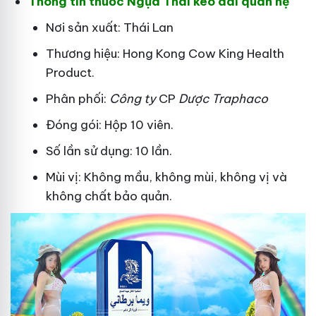
Thông tin thuốc Ngựa Thái kéo dài quan hệ
Nơi sản xuất: Thái Lan
Thương hiệu: Hong Kong Cow King Health
Product.
Phân phối:
Công ty
CP
Dược Traphaco
Đóng gói: Hộp 10 viên.
Số lần sử dụng: 10 lần.
Mùi vị: Không mầu, không mùi, không vị và
không chất bảo quản.