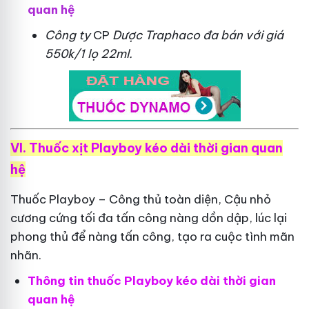
quan hệ
Công ty
CP
Dược Traphaco
đa bán với giá
550k/1 lọ 22ml.
VI. Thuốc xịt Playboy kéo dài thời gian quan
hệ
Thuốc Playboy – Công thủ toàn diện, Cậu nhỏ
cương cứng tối đa tấn công nàng dồn dập, lúc lại
phong thủ để nàng tấn công, tạo ra cuộc tình mãn
nhãn.
Thông tin thuốc Playboy kéo dài thời gian
quan hệ