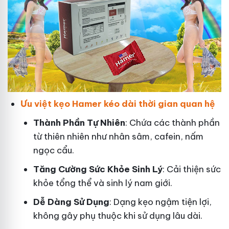
Ưu việt kẹo Hamer kéo dài thời gian quan hệ
Thành Phần Tự Nhiên
: Chứa các thành phần
từ thiên nhiên như nhân sâm, cafein, nấm
ngọc cẩu.
T
ăng Cường Sức Khỏe Sinh Lý
: Cải thiện sức
khỏe tổng thể và sinh lý nam giới.
Dễ Dàng Sử Dụng
: Dạng kẹo ngậm tiện lợi,
không gây phụ thuộc khi sử dụng lâu dài.