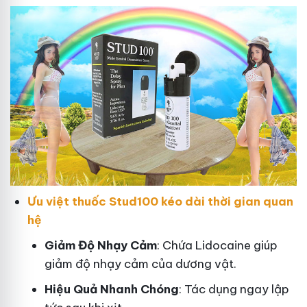
Ưu việt thuốc Stud100 kéo dài thời gian quan
hệ
Giảm Độ Nhạy Cảm
: Chứa Lidocaine giúp
giảm độ nhạy cảm của dương vật.
Hiệu Quả Nhanh Chóng
: Tác dụng ngay lập