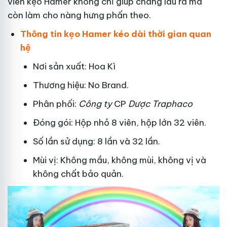
viên kẹo Hamer không chỉ giúp chàng lâu ra mà
còn làm cho nàng hưng phấn theo.
Thông tin kẹo Hamer kéo dài thời gian quan
hệ
Nơi sản xuất: Hoa Kì
Thương hiệu: No Brand.
Phân phối:
Công ty
CP
Dược Traphaco
Đóng gói: Hộp nhỏ 8 viên, hộp lớn 32 viên.
Số lần sử dụng: 8 lần và 32 lần.
Mùi vị: Không mầu, không mùi, không vị và
không chất bảo quản.