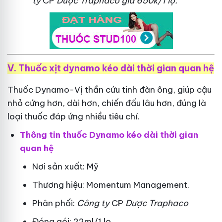
ty
CP
Dược Traphaco
giá 650k/1 lọ.
V. Thuốc xịt dynamo kéo dài thời gian quan hệ
Thuốc Dynamo-Vị thần cứu tinh đàn ông, giúp cậu
nhỏ cứng hơn, dài hơn, chiến đấu lâu hơn, đúng là
loại thuốc đáp ứng nhiều tiêu chí.
Thông tin thuốc Dynamo kéo dài thời gian
quan hệ
Nơi sản xuất: Mỹ
Thương hiệu: Momentum Management.
Phân phối:
Công ty
CP
Dược Traphaco
Đóng gói: 22ml/1 lọ.