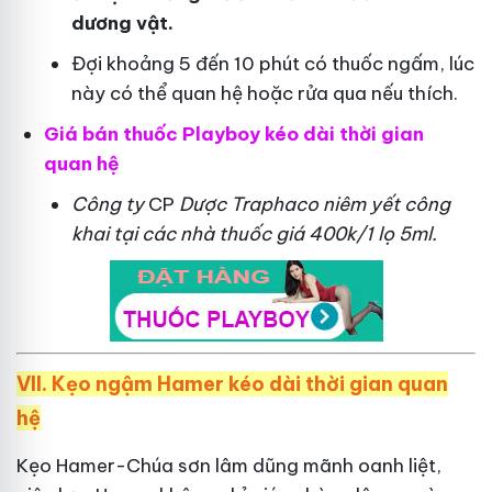
dương vật.
Đợi khoảng 5 đến 10 phút có thuốc ngấm, lúc
này có thể quan hệ hoặc rửa qua nếu thích.
Giá bán thuốc Playboy kéo dài thời gian
quan hệ
Công ty
CP
Dược Traphaco
niêm yết công
khai tại các nhà thuốc giá 400k/1 lọ 5ml.
VII. Kẹo ngậm Hamer kéo dài thời gian quan
hệ
Kẹo Hamer-Chúa sơn lâm dũng mãnh oanh liệt,