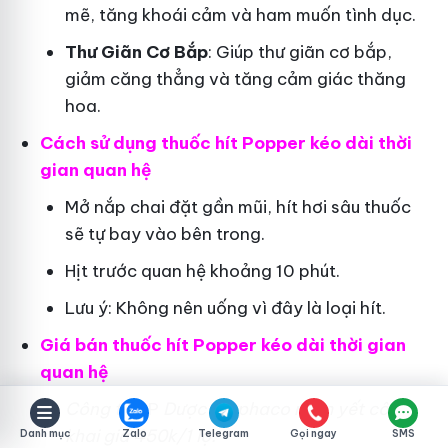
mẽ, tăng khoái cảm và ham muốn tình dục.
Thư Giãn Cơ Bắp
: Giúp thư giãn cơ bắp,
giảm căng thẳng và tăng cảm giác thăng
hoa.
Cách sử dụng thuốc hít Popper kéo dài thời
gian quan hệ
Mở nắp chai đặt gần mũi, hít hơi sâu thuốc
sẽ tự bay vào bên trong.
Hịt trước quan hệ khoảng 10 phút.
Lưu ý: Không nên uống vì đây là loại hít.
Giá bán thuốc hít Popper kéo dài thời gian
quan hệ
Công ty
CP
Dược Traphaco
niêm yết công
khai giá 450k/1 lọ.
Danh mục
Zalo
Telegram
Gọi ngay
SMS