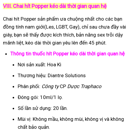
VIII. Chai hít Popper kéo dài thời gian quan hệ
Chai hít Popper sản phẩm ưa chuộng nhất cho các bạn
đồng tính nam giới(Les, LGBT, Gay), chỉ sau chưa đầy vài
giây, bạn sẽ thấy được kích thích, bản năng sex trỗi dậy
mãnh liệt, kéo dài thời gian yêu lên đến 45 phút.
Thông tin thuốc hít Popper kéo dài thời gian quan hệ
Nơi sản xuất: Hoa Kì
Thương hiệu: Diantre Solutions
Phân phối:
Công ty
CP
Dược Traphaco
Đóng gói: 10ml/1 lọ.
Số lần sử dụng: 20 lần.
Mùi vị: Không mầu, không mùi, không vị và không
chất bảo quản.