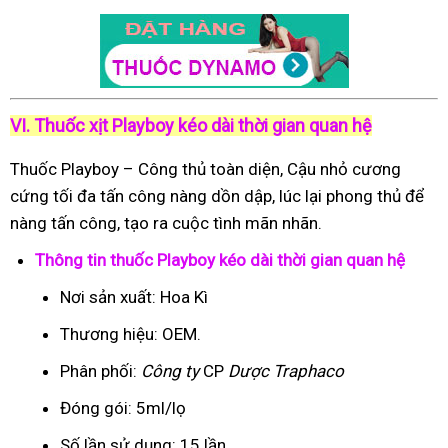
VI. Thuốc xịt Playboy kéo dài thời gian quan hệ
Thuốc Playboy – Công thủ toàn diện, Cậu nhỏ cương
cứng tối đa tấn công nàng dồn dập, lúc lại phong thủ để
nàng tấn công, tạo ra cuộc tình mãn nhãn.
Thông tin thuốc Playboy kéo dài thời gian quan hệ
Nơi sản xuất: Hoa Kì
Thương hiệu: OEM.
Phân phối:
Công ty
CP
Dược Traphaco
Đóng gói: 5ml/lọ
Số lần sử dụng: 15 lần.