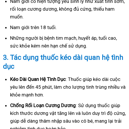
Nam giới có hiện tượng yếu sinh lý như xuất tinh sớm,
rối loạn cương dương, không đủ cứng, thiếu ham
muốn.
Nam giới trên 18 tuổi.
Những người bị bệnh tim mạch, huyết áp, tuổi cao,
sức khỏe kém nên hạn chế sử dụng.
3.
Tác dụng thuốc kéo dài quan hệ tình
dục
Kéo Dài Quan Hệ Tình Dục
: Thuốc giúp kéo dài cuộc
yêu lên đến 45 phút, làm cho lượng tinh trùng nhiều và
khỏe mạnh hơn.
Ch
ống Rối Loạn Cương Dương
: Sử dụng thuốc giúp
kích thước dương vật tăng lên và luôn duy trì độ cứng,
giúp dễ dàng thâm nhập sâu vào cô bé, mang lại trải
nghiệm tình dục hoàn hảo.