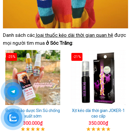
Danh sách các
loại thuốc kéo dài thời gian quan hệ
được
mọi người tìm mua
ở Sóc Trăng
:
-25%
-21%
Rượu thảo dược Sìn Sú chống
Xịt kéo dài thời gian JOKER-1
xuất sớm
cao cấp
300.000₫
350.000₫