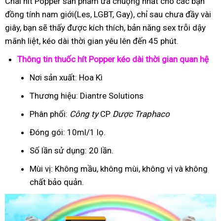
Chai hít Popper sản phẩm ưa chuộng nhất cho các bạn
đồng tính nam giới(Les, LGBT, Gay), chỉ sau chưa đầy vài
giây, bạn sẽ thấy được kích thích, bản năng sex trỗi dậy
mãnh liệt, kéo dài thời gian yêu lên đến 45 phút.
Thông tin thuốc hít Popper kéo dài thời gian quan hệ
Nơi sản xuất: Hoa Kì
Thương hiệu: Diantre Solutions
Phân phối:
Công ty
CP
Dược Traphaco
Đóng gói: 10ml/1 lọ.
Số lần sử dụng: 20 lần.
Mùi vị: Không mầu, không mùi, không vị và không
chất bảo quản.