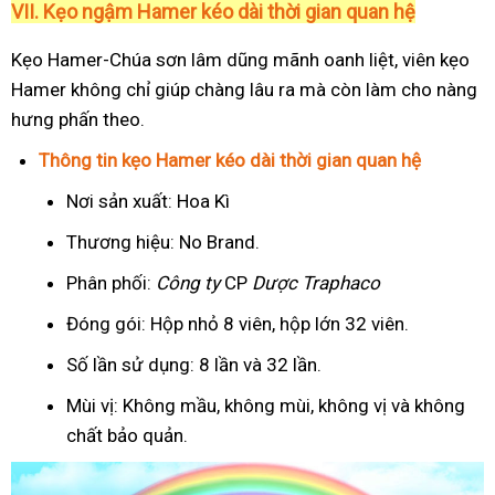
VII. Kẹo ngậm Hamer kéo dài thời gian quan hệ
Kẹo Hamer-Chúa sơn lâm dũng mãnh oanh liệt, viên kẹo
Hamer không chỉ giúp chàng lâu ra mà còn làm cho nàng
hưng phấn theo.
Thông tin kẹo Hamer kéo dài thời gian quan hệ
Nơi sản xuất: Hoa Kì
Thương hiệu: No Brand.
Phân phối:
Công ty
CP
Dược Traphaco
Đóng gói: Hộp nhỏ 8 viên, hộp lớn 32 viên.
Số lần sử dụng: 8 lần và 32 lần.
Mùi vị: Không mầu, không mùi, không vị và không
chất bảo quản.