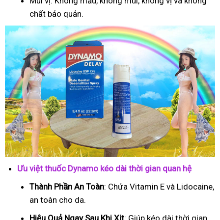
Mùi vị: Không mầu, không mùi, không vị và không
chất bảo quản.
Ưu việt thuốc Dynamo kéo dài thời gian quan hệ
Thành Phần An Toàn
: Chứa Vitamin E và Lidocaine,
an toàn cho da.
Hiệu Quả Ngay Sau Khi Xịt
: Giúp kéo dài thời gian