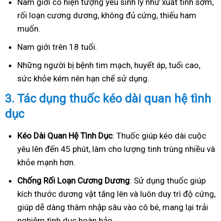
Nam giới có hiện tượng yếu sinh lý như xuất tinh sớm,
rối loạn cương dương, không đủ cứng, thiếu ham
muốn.
Nam giới trên 18 tuổi.
Những người bị bệnh tim mạch, huyết áp, tuổi cao,
sức khỏe kém nên hạn chế sử dụng.
3.
Tác dụng thuốc kéo dài quan hệ tình
dục
Kéo Dài Quan Hệ Tình Dục
: Thuốc giúp kéo dài cuộc
yêu lên đến 45 phút, làm cho lượng tinh trùng nhiều và
khỏe mạnh hơn.
Ch
ống Rối Loạn Cương Dương
: Sử dụng thuốc giúp
kích thước dương vật tăng lên và luôn duy trì độ cứng,
giúp dễ dàng thâm nhập sâu vào cô bé, mang lại trải
nghiệm tình dục hoàn hảo.