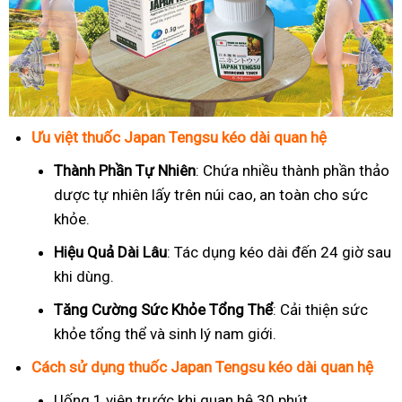
Ưu việt thuốc Japan Tengsu kéo dài quan hệ
Thành Phần Tự Nhiên
: Chứa nhiều thành phần thảo
dược tự nhiên lấy trên núi cao, an toàn cho sức
khỏe.
Hiệu Quả Dài Lâu
: Tác dụng kéo dài đến 24 giờ sau
khi dùng.
Tăng Cường Sức Khỏe Tổng Thể
: Cải thiện sức
khỏe tổng thể và sinh lý nam giới.
Cách sử dụng thuốc Japan Tengsu kéo dài quan hệ
Uống 1 viên trước khi quan hệ 30 phút.