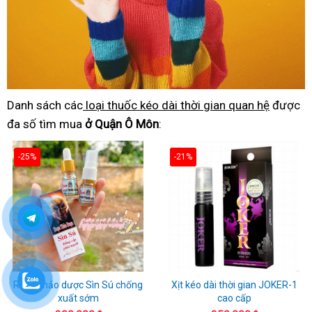
Danh sách các
loại thuốc kéo dài thời gian quan hệ
được
đa số tìm mua
ở Quận Ô Môn
:
-25%
-21%
Rượu thảo dược Sìn Sú chống
Xịt kéo dài thời gian JOKER-1
xuất sớm
cao cấp