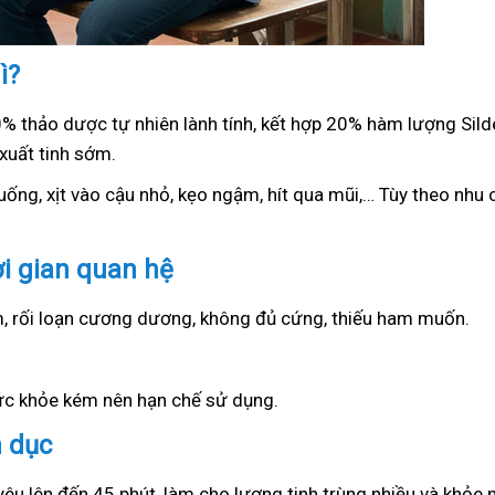
ì?
0% thảo dược tự nhiên lành tính, kết hợp 20% hàm lượng Sil
xuất tinh sớm.
ống, xịt vào cậu nhỏ, kẹo ngậm, hít qua mũi,… Tùy theo nhu c
ời gian quan hệ
ớm, rối loạn cương dương, không đủ cứng, thiếu ham muốn.
sức khỏe kém nên hạn chế sử dụng.
h dục
yêu lên đến 45 phút, làm cho lượng tinh trùng nhiều và khỏe