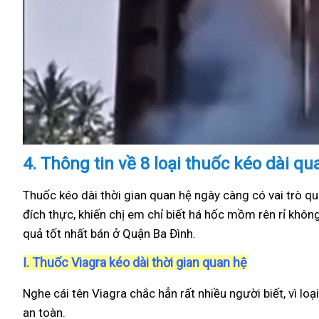
4.
Thông tin về 8 loại thuốc kéo dài q
Thuốc kéo dài thời gian quan hệ ngày càng có vai trò qu
đích thực, khiến chị em chỉ biết há hốc mồm rên rỉ khôn
quả tốt nhất bán ở Quận Ba Đình.
I.
Thuốc Viagra kéo dài thời gian quan hệ
Nghe cái tên Viagra chắc hẳn rất nhiều người biết, vì loạ
an toàn.