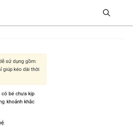
, dễ sử dụng gồm:
 giúp kéo dài thời
m cô bé chưa kịp
ởng khoảnh khắc
hệ.