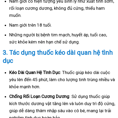
Nam giới có hiện tượng yếu sinh lý như xuất tinh sớm,
rối loạn cương dương, không đủ cứng, thiếu ham
muốn.
Nam giới trên 18 tuổi.
Những người bị bệnh tim mạch, huyết áp, tuổi cao,
sức khỏe kém nên hạn chế sử dụng.
3.
Tác dụng thuốc kéo dài quan hệ tình
dục
Kéo Dài Quan Hệ Tình Dục
: Thuốc giúp kéo dài cuộc
yêu lên đến 45 phút, làm cho lượng tinh trùng nhiều và
khỏe mạnh hơn.
Ch
ống Rối Loạn Cương Dương
: Sử dụng thuốc giúp
kích thước dương vật tăng lên và luôn duy trì độ cứng,
giúp dễ dàng thâm nhập sâu vào cô bé, mang lại trải
nghiệm tình dục hoàn hảo.