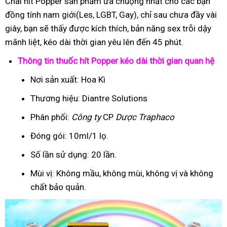
Chai hít Popper sản phẩm ưa chuộng nhất cho các bạn
đồng tính nam giới(Les, LGBT, Gay), chỉ sau chưa đầy vài
giây, bạn sẽ thấy được kích thích, bản năng sex trỗi dậy
mãnh liệt, kéo dài thời gian yêu lên đến 45 phút.
Thông tin thuốc hít Popper kéo dài thời gian quan hệ
Nơi sản xuất: Hoa Kì
Thương hiệu: Diantre Solutions
Phân phối:
Công ty
CP
Dược Traphaco
Đóng gói: 10ml/1 lọ.
Số lần sử dụng: 20 lần.
Mùi vị: Không mầu, không mùi, không vị và không
chất bảo quản.