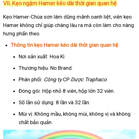
VII. Kẹo ngậm Hamer kéo dài thời gian quan hệ
Kẹo Hamer-Chúa sơn lâm dũng mãnh oanh liệt, viên kẹo
Hamer không chỉ giúp chàng lâu ra mà còn làm cho nàng
hưng phấn theo.
Thông tin kẹo Hamer kéo dài thời gian quan hệ
Nơi sản xuất: Hoa Kì
Thương hiệu: No Brand.
Phân phối:
Công ty
CP
Dược Traphaco
Đóng gói: Hộp nhỏ 8 viên, hộp lớn 32 viên.
Số lần sử dụng: 8 lần và 32 lần.
Mùi vị: Không mầu, không mùi, không vị và không
chất bảo quản.