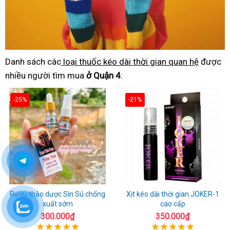
Danh sách các
loại thuốc kéo dài thời gian quan hệ
được
nhiều người tìm mua
ở Quận 4
:
-25%
-21%
Rượu thảo dược Sìn Sú chống
Xịt kéo dài thời gian JOKER-1
xuất sớm
cao cấp
300.000₫
350.000₫