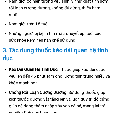
Nam giới có hiện tượng yếu sinh lý như xuất tinh sớm,
rối loạn cương dương, không đủ cứng, thiếu ham
muốn.
Nam giới trên 18 tuổi.
Những người bị bệnh tim mạch, huyết áp, tuổi cao,
sức khỏe kém nên hạn chế sử dụng.
3.
Tác dụng thuốc kéo dài quan hệ tình
dục
Kéo Dài Quan Hệ Tình Dục
: Thuốc giúp kéo dài cuộc
yêu lên đến 45 phút, làm cho lượng tinh trùng nhiều và
khỏe mạnh hơn.
Ch
ống Rối Loạn Cương Dương
: Sử dụng thuốc giúp
kích thước dương vật tăng lên và luôn duy trì độ cứng,
giúp dễ dàng thâm nhập sâu vào cô bé, mang lại trải
nghiệm tình dục hoàn hảo.