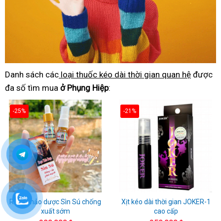
Danh sách các
loại thuốc kéo dài thời gian quan hệ
được
đa số tìm mua
ở Phụng Hiệp
:
-25%
-21%
Rượu thảo dược Sìn Sú chống
Xịt kéo dài thời gian JOKER-1
xuất sớm
cao cấp