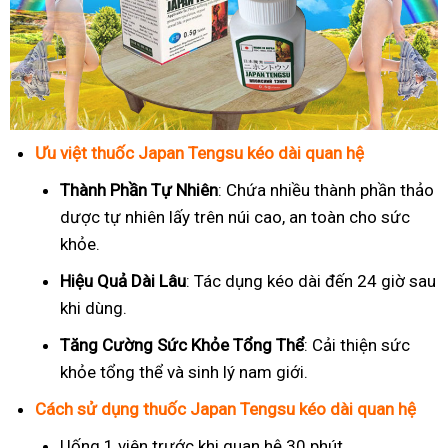
Ưu việt thuốc Japan Tengsu kéo dài quan hệ
Thành Phần Tự Nhiên
: Chứa nhiều thành phần thảo
dược tự nhiên lấy trên núi cao, an toàn cho sức
khỏe.
Hiệu Quả Dài Lâu
: Tác dụng kéo dài đến 24 giờ sau
khi dùng.
Tăng Cường Sức Khỏe Tổng Thể
: Cải thiện sức
khỏe tổng thể và sinh lý nam giới.
Cách sử dụng thuốc Japan Tengsu kéo dài quan hệ
Uống 1 viên trước khi quan hệ 30 phút.