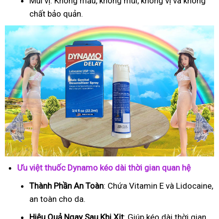
Mùi vị: Không mầu, không mùi, không vị và không
chất bảo quản.
Ưu việt thuốc Dynamo kéo dài thời gian quan hệ
Thành Phần An Toàn
: Chứa Vitamin E và Lidocaine,
an toàn cho da.
Hiệu Quả Ngay Sau Khi Xịt
: Giúp kéo dài thời gian