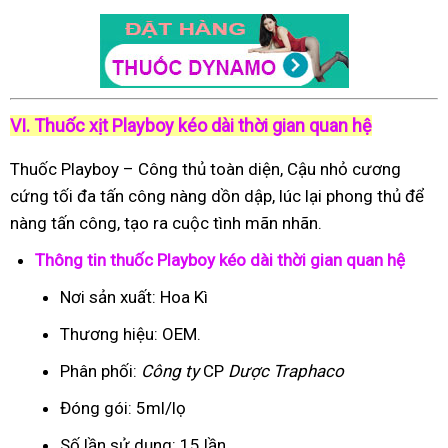
VI. Thuốc xịt Playboy kéo dài thời gian quan hệ
Thuốc Playboy – Công thủ toàn diện, Cậu nhỏ cương
cứng tối đa tấn công nàng dồn dập, lúc lại phong thủ để
nàng tấn công, tạo ra cuộc tình mãn nhãn.
Thông tin thuốc Playboy kéo dài thời gian quan hệ
Nơi sản xuất: Hoa Kì
Thương hiệu: OEM.
Phân phối:
Công ty
CP
Dược Traphaco
Đóng gói: 5ml/lọ
Số lần sử dụng: 15 lần.