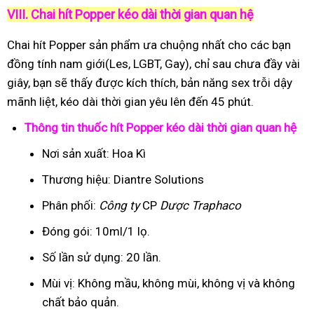
VIII. Chai hít Popper kéo dài thời gian quan hệ
Chai hít Popper sản phẩm ưa chuộng nhất cho các bạn
đồng tính nam giới(Les, LGBT, Gay), chỉ sau chưa đầy vài
giây, bạn sẽ thấy được kích thích, bản năng sex trỗi dậy
mãnh liệt, kéo dài thời gian yêu lên đến 45 phút.
Thông tin thuốc hít Popper kéo dài thời gian quan hệ
Nơi sản xuất: Hoa Kì
Thương hiệu: Diantre Solutions
Phân phối:
Công ty
CP
Dược Traphaco
Đóng gói: 10ml/1 lọ.
Số lần sử dụng: 20 lần.
Mùi vị: Không mầu, không mùi, không vị và không
chất bảo quản.