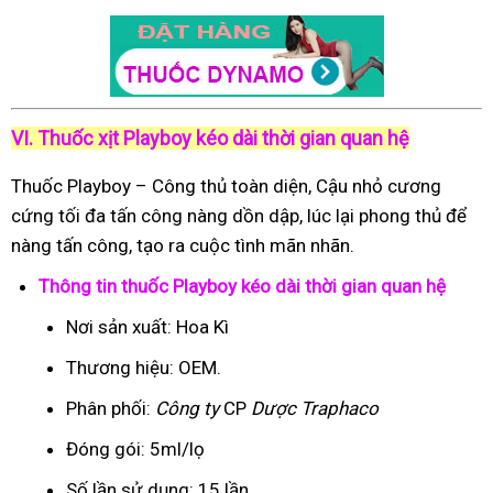
VI. Thuốc xịt Playboy kéo dài thời gian quan hệ
Thuốc Playboy – Công thủ toàn diện, Cậu nhỏ cương
cứng tối đa tấn công nàng dồn dập, lúc lại phong thủ để
nàng tấn công, tạo ra cuộc tình mãn nhãn.
Thông tin thuốc Playboy kéo dài thời gian quan hệ
Nơi sản xuất: Hoa Kì
Thương hiệu: OEM.
Phân phối:
Công ty
CP
Dược Traphaco
Đóng gói: 5ml/lọ
Số lần sử dụng: 15 lần.