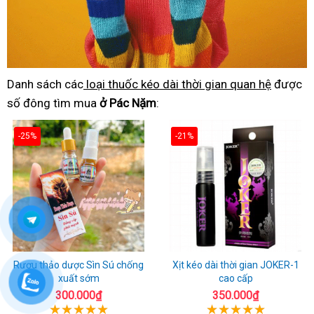
Danh sách các
loại thuốc kéo dài thời gian quan hệ
được
số đông tìm mua
ở Pác Nặm
:
-25%
-21%
Rượu thảo dược Sìn Sú chống
Xịt kéo dài thời gian JOKER-1
xuất sớm
cao cấp
300.000₫
350.000₫