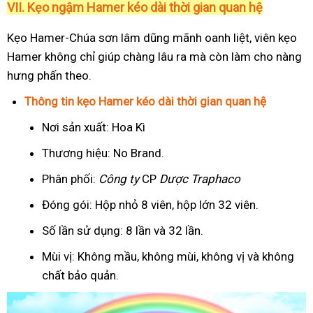
VII. Kẹo ngậm Hamer kéo dài thời gian quan hệ
Kẹo Hamer-Chúa sơn lâm dũng mãnh oanh liệt, viên kẹo
Hamer không chỉ giúp chàng lâu ra mà còn làm cho nàng
hưng phấn theo.
Thông tin kẹo Hamer kéo dài thời gian quan hệ
Nơi sản xuất: Hoa Kì
Thương hiệu: No Brand.
Phân phối:
Công ty
CP
Dược Traphaco
Đóng gói: Hộp nhỏ 8 viên, hộp lớn 32 viên.
Số lần sử dụng: 8 lần và 32 lần.
Mùi vị: Không mầu, không mùi, không vị và không
chất bảo quản.