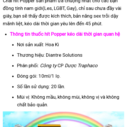
Chai hít Popper sản phẩm ưa chuộng nhất cho các bạn
đồng tính nam giới(Les, LGBT, Gay), chỉ sau chưa đầy vài
giây, bạn sẽ thấy được kích thích, bản năng sex trỗi dậy
mãnh liệt, kéo dài thời gian yêu lên đến 45 phút.
Thông tin thuốc hít Popper kéo dài thời gian quan hệ
Nơi sản xuất: Hoa Kì
Thương hiệu: Diantre Solutions
Phân phối:
Công ty
CP
Dược Traphaco
Đóng gói: 10ml/1 lọ.
Số lần sử dụng: 20 lần.
Mùi vị: Không mầu, không mùi, không vị và không
chất bảo quản.