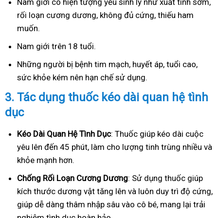
Nam giới có hiện tượng yếu sinh lý như xuất tinh sớm,
rối loạn cương dương, không đủ cứng, thiếu ham
muốn.
Nam giới trên 18 tuổi.
Những người bị bệnh tim mạch, huyết áp, tuổi cao,
sức khỏe kém nên hạn chế sử dụng.
3.
Tác dụng thuốc kéo dài quan hệ tình
dục
Kéo Dài Quan Hệ Tình Dục
: Thuốc giúp kéo dài cuộc
yêu lên đến 45 phút, làm cho lượng tinh trùng nhiều và
khỏe mạnh hơn.
Ch
ống Rối Loạn Cương Dương
: Sử dụng thuốc giúp
kích thước dương vật tăng lên và luôn duy trì độ cứng,
giúp dễ dàng thâm nhập sâu vào cô bé, mang lại trải
nghiệm tình dục hoàn hảo.