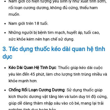
Nam giới có hiện tượng yếu sinh lý như xuất tinh sớm,
rối loạn cương dương, không đủ cứng, thiếu ham
muốn.
Nam giới trên 18 tuổi.
Những người bị bệnh tim mạch, huyết áp, tuổi cao,
sức khỏe kém nên hạn chế sử dụng.
3.
Tác dụng thuốc kéo dài quan hệ tình
dục
Kéo Dài Quan Hệ Tình Dục
: Thuốc giúp kéo dài cuộc
yêu lên đến 45 phút, làm cho lượng tinh trùng nhiều và
khỏe mạnh hơn.
Ch
ống Rối Loạn Cương Dương
: Sử dụng thuốc giúp
kích thước dương vật tăng lên và luôn duy trì độ cứng,
giúp dễ dàng thâm nhập sâu vào cô bé, mang lại trải
nghiệm tình dục hoàn hảo.