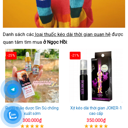
Danh sách các
loại thuốc kéo dài thời gian quan hệ
được
quan tâm tìm mua
ở Ngọc Hồi
:
-25%
-21%
Rượu thảo dược Sìn Sú chống
Xịt kéo dài thời gian JOKER-1
xuất sớm
cao cấp
300.000₫
350.000₫