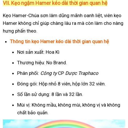
VII. Kẹo ngậm Hamer kéo dài thời gian quan hệ
Kẹo Hamer-Chúa sơn lâm dũng mãnh oanh liệt, viên kẹo
Hamer không chỉ giúp chàng lâu ra mà còn làm cho nàng
hưng phấn theo.
Thông tin kẹo Hamer kéo dài thời gian quan hệ
Nơi sản xuất: Hoa Kì
Thương hiệu: No Brand.
Phân phối:
Công ty
CP
Dược Traphaco
Đóng gói: Hộp nhỏ 8 viên, hộp lớn 32 viên.
Số lần sử dụng: 8 lần và 32 lần.
Mùi vị: Không mầu, không mùi, không vị và không
chất bảo quản.