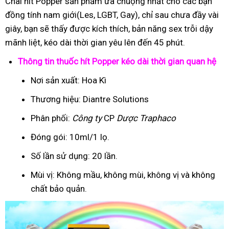
Chai hít Popper sản phẩm ưa chuộng nhất cho các bạn
đồng tính nam giới(Les, LGBT, Gay), chỉ sau chưa đầy vài
giây, bạn sẽ thấy được kích thích, bản năng sex trỗi dậy
mãnh liệt, kéo dài thời gian yêu lên đến 45 phút.
Thông tin thuốc hít Popper kéo dài thời gian quan hệ
Nơi sản xuất: Hoa Kì
Thương hiệu: Diantre Solutions
Phân phối:
Công ty
CP
Dược Traphaco
Đóng gói: 10ml/1 lọ.
Số lần sử dụng: 20 lần.
Mùi vị: Không mầu, không mùi, không vị và không
chất bảo quản.