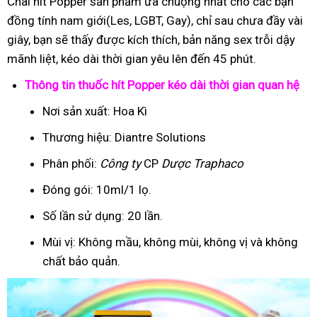
Chai hít Popper sản phẩm ưa chuộng nhất cho các bạn
đồng tính nam giới(Les, LGBT, Gay), chỉ sau chưa đầy vài
giây, bạn sẽ thấy được kích thích, bản năng sex trỗi dậy
mãnh liệt, kéo dài thời gian yêu lên đến 45 phút.
Thông tin thuốc hít Popper kéo dài thời gian quan hệ
Nơi sản xuất: Hoa Kì
Thương hiệu: Diantre Solutions
Phân phối:
Công ty
CP
Dược Traphaco
Đóng gói: 10ml/1 lọ.
Số lần sử dụng: 20 lần.
Mùi vị: Không mầu, không mùi, không vị và không
chất bảo quản.