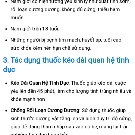
Nam giới có hiện tượng yếu sinh lý như xuất tinh sớm,
rối loạn cương dương, không đủ cứng, thiếu ham
muốn.
Nam giới trên 18 tuổi.
Những người bị bệnh tim mạch, huyết áp, tuổi cao,
sức khỏe kém nên hạn chế sử dụng.
3.
Tác dụng thuốc kéo dài quan hệ tình
dục
Kéo Dài Quan Hệ Tình Dục
: Thuốc giúp kéo dài cuộc
yêu lên đến 45 phút, làm cho lượng tinh trùng nhiều và
khỏe mạnh hơn.
Ch
ống Rối Loạn Cương Dương
: Sử dụng thuốc giúp
kích thước dương vật tăng lên và luôn duy trì độ cứng,
giúp dễ dàng thâm nhập sâu vào cô bé, mang lại trải
nghiệm tình dục hoàn hảo.