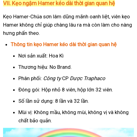
VII. Kẹo ngậm Hamer kéo dài thời gian quan hệ
Kẹo Hamer-Chúa sơn lâm dũng mãnh oanh liệt, viên kẹo
Hamer không chỉ giúp chàng lâu ra mà còn làm cho nàng
hưng phấn theo.
Thông tin kẹo Hamer kéo dài thời gian quan hệ
Nơi sản xuất: Hoa Kì
Thương hiệu: No Brand.
Phân phối:
Công ty
CP
Dược Traphaco
Đóng gói: Hộp nhỏ 8 viên, hộp lớn 32 viên.
Số lần sử dụng: 8 lần và 32 lần.
Mùi vị: Không mầu, không mùi, không vị và không
chất bảo quản.