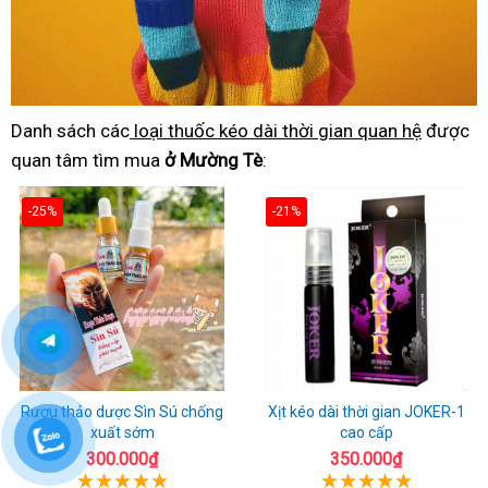
Danh sách các
loại thuốc kéo dài thời gian quan hệ
được
quan tâm tìm mua
ở Mường Tè
:
-25%
-21%
Rượu thảo dược Sìn Sú chống
Xịt kéo dài thời gian JOKER-1
xuất sớm
cao cấp
300.000₫
350.000₫