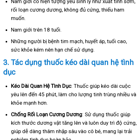
Nam giới có hiện tượng yếu sinh lý như xuất tinh sớm,
rối loạn cương dương, không đủ cứng, thiếu ham
muốn.
Nam giới trên 18 tuổi.
Những người bị bệnh tim mạch, huyết áp, tuổi cao,
sức khỏe kém nên hạn chế sử dụng.
3.
Tác dụng thuốc kéo dài quan hệ tình
dục
Kéo Dài Quan Hệ Tình Dục
: Thuốc giúp kéo dài cuộc
yêu lên đến 45 phút, làm cho lượng tinh trùng nhiều và
khỏe mạnh hơn.
Ch
ống Rối Loạn Cương Dương
: Sử dụng thuốc giúp
kích thước dương vật tăng lên và luôn duy trì độ cứng,
giúp dễ dàng thâm nhập sâu vào cô bé, mang lại trải
nghiệm tình dục hoàn hảo.