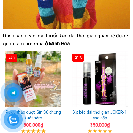
Danh sách các
loại thuốc kéo dài thời gian quan hệ
được
quan tâm tìm mua
ở Minh Hoá
:
-25%
-21%
Rượu thảo dược Sìn Sú chống
Xịt kéo dài thời gian JOKER-1
xuất sớm
cao cấp
300.000₫
350.000₫