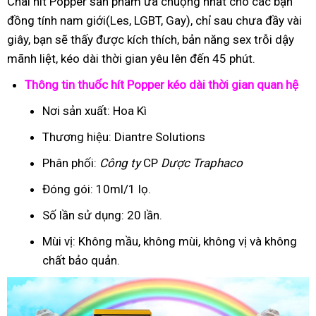
Chai hít Popper sản phẩm ưa chuộng nhất cho các bạn
đồng tính nam giới(Les, LGBT, Gay), chỉ sau chưa đầy vài
giây, bạn sẽ thấy được kích thích, bản năng sex trỗi dậy
mãnh liệt, kéo dài thời gian yêu lên đến 45 phút.
Thông tin thuốc hít Popper kéo dài thời gian quan hệ
Nơi sản xuất: Hoa Kì
Thương hiệu: Diantre Solutions
Phân phối:
Công ty
CP
Dược Traphaco
Đóng gói: 10ml/1 lọ.
Số lần sử dụng: 20 lần.
Mùi vị: Không mầu, không mùi, không vị và không
chất bảo quản.