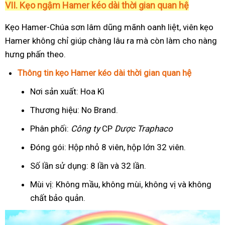
VII. Kẹo ngậm Hamer kéo dài thời gian quan hệ
Kẹo Hamer-Chúa sơn lâm dũng mãnh oanh liệt, viên kẹo
Hamer không chỉ giúp chàng lâu ra mà còn làm cho nàng
hưng phấn theo.
Thông tin kẹo Hamer kéo dài thời gian quan hệ
Nơi sản xuất: Hoa Kì
Thương hiệu: No Brand.
Phân phối:
Công ty
CP
Dược Traphaco
Đóng gói: Hộp nhỏ 8 viên, hộp lớn 32 viên.
Số lần sử dụng: 8 lần và 32 lần.
Mùi vị: Không mầu, không mùi, không vị và không
chất bảo quản.