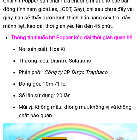
Chai hít Popper sản phẩm ưa chuộng nhất cho các bạn
đồng tính nam giới(Les, LGBT, Gay), chỉ sau chưa đầy vài
giây, bạn sẽ thấy được kích thích, bản năng sex trỗi dậy
mãnh liệt, kéo dài thời gian yêu lên đến 45 phút.
Thông tin thuốc hít Popper kéo dài thời gian quan hệ
Nơi sản xuất: Hoa Kì
Thương hiệu: Diantre Solutions
Phân phối:
Công ty
CP
Dược Traphaco
Đóng gói: 10ml/1 lọ.
Số lần sử dụng: 20 lần.
Mùi vị: Không mầu, không mùi, không vị và không
chất bảo quản.