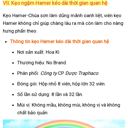
VII. Kẹo ngậm Hamer kéo dài thời gian quan hệ
Kẹo Hamer-Chúa sơn lâm dũng mãnh oanh liệt, viên kẹo
Hamer không chỉ giúp chàng lâu ra mà còn làm cho nàng
hưng phấn theo.
Thông tin kẹo Hamer kéo dài thời gian quan hệ
Nơi sản xuất: Hoa Kì
Thương hiệu: No Brand.
Phân phối:
Công ty
CP
Dược Traphaco
Đóng gói: Hộp nhỏ 8 viên, hộp lớn 32 viên.
Số lần sử dụng: 8 lần và 32 lần.
Mùi vị: Không mầu, không mùi, không vị và không
chất bảo quản.