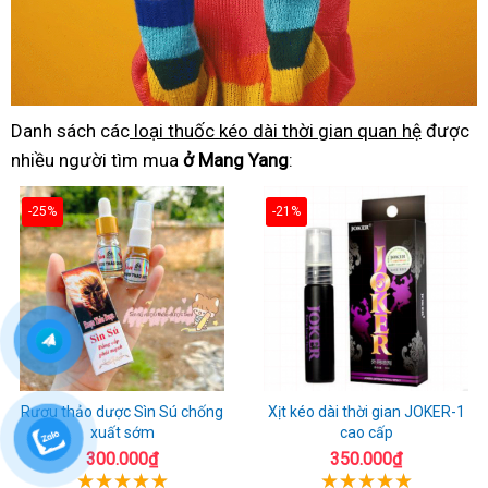
Danh sách các
loại thuốc kéo dài thời gian quan hệ
được
nhiều người tìm mua
ở Mang Yang
:
-25%
-21%
Rượu thảo dược Sìn Sú chống
Xịt kéo dài thời gian JOKER-1
xuất sớm
cao cấp
300.000₫
350.000₫