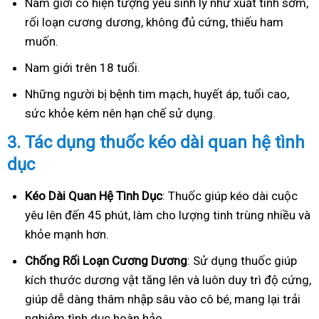
Nam giới có hiện tượng yếu sinh lý như xuất tinh sớm,
rối loạn cương dương, không đủ cứng, thiếu ham
muốn.
Nam giới trên 18 tuổi.
Những người bị bệnh tim mạch, huyết áp, tuổi cao,
sức khỏe kém nên hạn chế sử dụng.
3.
Tác dụng thuốc kéo dài quan hệ tình
dục
Kéo Dài Quan Hệ Tình Dục
: Thuốc giúp kéo dài cuộc
yêu lên đến 45 phút, làm cho lượng tinh trùng nhiều và
khỏe mạnh hơn.
Ch
ống Rối Loạn Cương Dương
: Sử dụng thuốc giúp
kích thước dương vật tăng lên và luôn duy trì độ cứng,
giúp dễ dàng thâm nhập sâu vào cô bé, mang lại trải
nghiệm tình dục hoàn hảo.