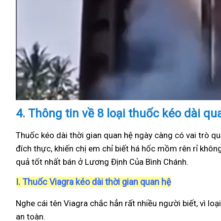
4.
Thông tin về 8 loại thuốc kéo dài q
Thuốc kéo dài thời gian quan hệ ngày càng có vai trò qu
đích thực, khiến chị em chỉ biết há hốc mồm rên rỉ khôn
quả tốt nhất bán ở Lương Định Của Bình Chánh.
I.
Thuốc Viagra kéo dài thời gian quan hệ
Nghe cái tên Viagra chắc hẳn rất nhiều người biết, vì loạ
an toàn.