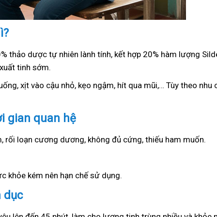
ì?
0% thảo dược tự nhiên lành tính, kết hợp 20% hàm lượng Sil
xuất tinh sớm.
ống, xịt vào cậu nhỏ, kẹo ngậm, hít qua mũi,… Tùy theo nhu c
ời gian quan hệ
ớm, rối loạn cương dương, không đủ cứng, thiếu ham muốn.
sức khỏe kém nên hạn chế sử dụng.
h dục
yêu lên đến 45 phút, làm cho lượng tinh trùng nhiều và khỏe