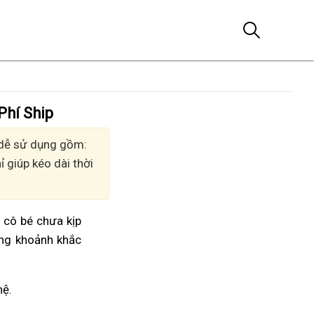
Phí Ship
, dễ sử dụng gồm:
 giúp kéo dài thời
m cô bé chưa kịp
ởng khoảnh khắc
hệ.