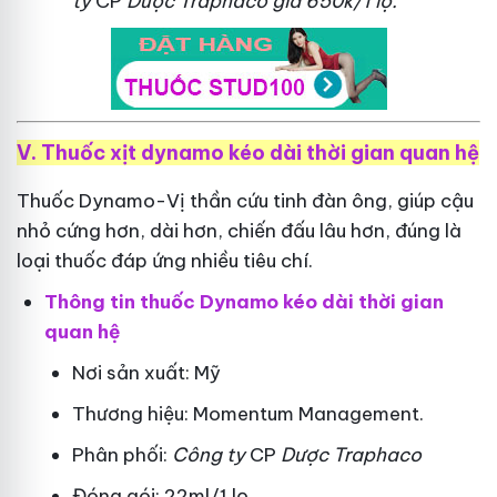
ty
CP
Dược Traphaco
giá 650k/1 lọ.
V. Thuốc xịt dynamo kéo dài thời gian quan hệ
Thuốc Dynamo-Vị thần cứu tinh đàn ông, giúp cậu
nhỏ cứng hơn, dài hơn, chiến đấu lâu hơn, đúng là
loại thuốc đáp ứng nhiều tiêu chí.
Thông tin thuốc Dynamo kéo dài thời gian
quan hệ
Nơi sản xuất: Mỹ
Thương hiệu: Momentum Management.
Phân phối:
Công ty
CP
Dược Traphaco
Đóng gói: 22ml/1 lọ.