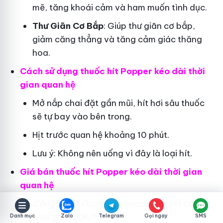
mẽ, tăng khoái cảm và ham muốn tình dục.
Thư Giãn Cơ Bắp
: Giúp thư giãn cơ bắp,
giảm căng thẳng và tăng cảm giác thăng
hoa.
Cách sử dụng thuốc hít Popper kéo dài thời
gian quan hệ
Mở nắp chai đặt gần mũi, hít hơi sâu thuốc
sẽ tự bay vào bên trong.
Hịt trước quan hệ khoảng 10 phút.
Lưu ý: Không nên uống vì đây là loại hít.
Giá bán thuốc hít Popper kéo dài thời gian
quan hệ
Công ty
CP
Dược Traphaco
niêm yết công
khai giá 450k/1 lọ.
Danh mục
Zalo
Telegram
Gọi ngay
SMS