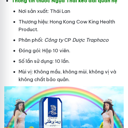
Thông tin thuốc Ngựa Thái kéo dài quan hệ
Nơi sản xuất: Thái Lan
Thương hiệu: Hong Kong Cow King Health
Product.
Phân phối:
Công ty
CP
Dược Traphaco
Đóng gói: Hộp 10 viên.
Số lần sử dụng: 10 lần.
Mùi vị: Không mầu, không mùi, không vị và
không chất bảo quản.