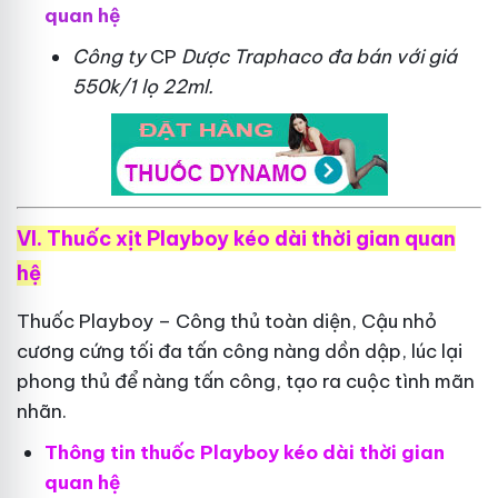
quan hệ
Công ty
CP
Dược Traphaco
đa bán với giá
550k/1 lọ 22ml.
VI. Thuốc xịt Playboy kéo dài thời gian quan
hệ
Thuốc Playboy – Công thủ toàn diện, Cậu nhỏ
cương cứng tối đa tấn công nàng dồn dập, lúc lại
phong thủ để nàng tấn công, tạo ra cuộc tình mãn
nhãn.
Thông tin thuốc Playboy kéo dài thời gian
quan hệ