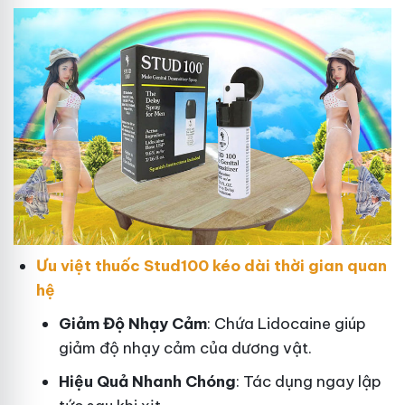
Ưu việt thuốc Stud100 kéo dài thời gian quan
hệ
Giảm Độ Nhạy Cảm
: Chứa Lidocaine giúp
giảm độ nhạy cảm của dương vật.
Hiệu Quả Nhanh Chóng
: Tác dụng ngay lập