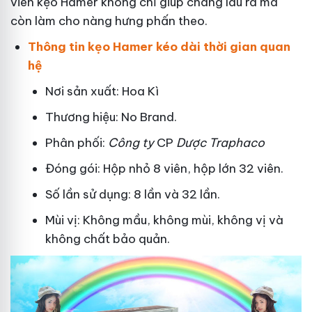
viên kẹo Hamer không chỉ giúp chàng lâu ra mà
còn làm cho nàng hưng phấn theo.
Thông tin kẹo Hamer kéo dài thời gian quan
hệ
Nơi sản xuất: Hoa Kì
Thương hiệu: No Brand.
Phân phối:
Công ty
CP
Dược Traphaco
Đóng gói: Hộp nhỏ 8 viên, hộp lớn 32 viên.
Số lần sử dụng: 8 lần và 32 lần.
Mùi vị: Không mầu, không mùi, không vị và
không chất bảo quản.