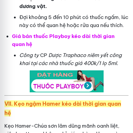
dương vật.
Đợi khoảng 5 đến 10 phút có thuốc ngấm, lúc
này có thể quan hệ hoặc rửa qua nếu thích.
Giá bán thuốc Playboy kéo dài thời gian
quan hệ
Công ty
CP
Dược Traphaco
niêm yết công
khai tại các nhà thuốc giá 400k/1 lọ 5ml.
VII. Kẹo ngậm Hamer kéo dài thời gian quan
hệ
Kẹo Hamer-Chúa sơn lâm dũng mãnh oanh liệt,