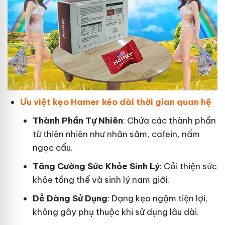
Ưu việt kẹo Hamer kéo dài thời gian quan hệ
Thành Phần Tự Nhiên
: Chứa các thành phần
từ thiên nhiên như nhân sâm, cafein, nấm
ngọc cẩu.
T
ăng Cường Sức Khỏe Sinh Lý
: Cải thiện sức
khỏe tổng thể và sinh lý nam giới.
Dễ Dàng Sử Dụng
: Dạng kẹo ngậm tiện lợi,
không gây phụ thuộc khi sử dụng lâu dài.