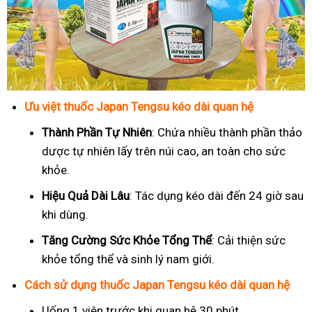
Ưu việt thuốc Japan Tengsu kéo dài quan hệ
Thành Phần Tự Nhiên
: Chứa nhiều thành phần thảo
dược tự nhiên lấy trên núi cao, an toàn cho sức
khỏe.
Hiệu Quả Dài Lâu
: Tác dụng kéo dài đến 24 giờ sau
khi dùng.
Tăng Cường Sức Khỏe Tổng Thể
: Cải thiện sức
khỏe tổng thể và sinh lý nam giới.
Cách sử dụng thuốc Japan Tengsu kéo dài quan hệ
Uống 1 viên trước khi quan hệ 30 phút.