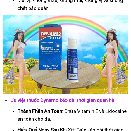
Mùi vị: Không mầu, không mùi, không vị và không
chất bảo quản.
Ưu việt thuốc Dynamo kéo dài thời gian quan hệ
Thành Phần An Toàn
: Chứa Vitamin E và Lidocaine,
an toàn cho da.
Hiệu Quả Ngay Sau Khi Xịt
: Giúp kéo dài thời gian