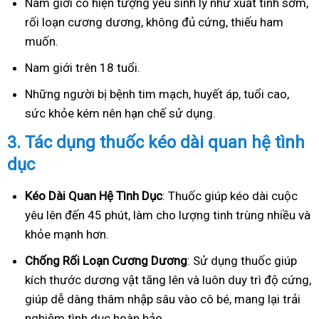
Nam giới có hiện tượng yếu sinh lý như xuất tinh sớm,
rối loạn cương dương, không đủ cứng, thiếu ham
muốn.
Nam giới trên 18 tuổi.
Những người bị bệnh tim mạch, huyết áp, tuổi cao,
sức khỏe kém nên hạn chế sử dụng.
3.
Tác dụng thuốc kéo dài quan hệ tình
dục
Kéo Dài Quan Hệ Tình Dục
: Thuốc giúp kéo dài cuộc
yêu lên đến 45 phút, làm cho lượng tinh trùng nhiều và
khỏe mạnh hơn.
Ch
ống Rối Loạn Cương Dương
: Sử dụng thuốc giúp
kích thước dương vật tăng lên và luôn duy trì độ cứng,
giúp dễ dàng thâm nhập sâu vào cô bé, mang lại trải
nghiệm tình dục hoàn hảo.