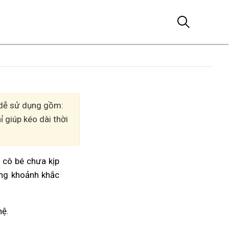
, dễ sử dụng gồm:
 giúp kéo dài thời
m cô bé chưa kịp
ởng khoảnh khắc
hệ.