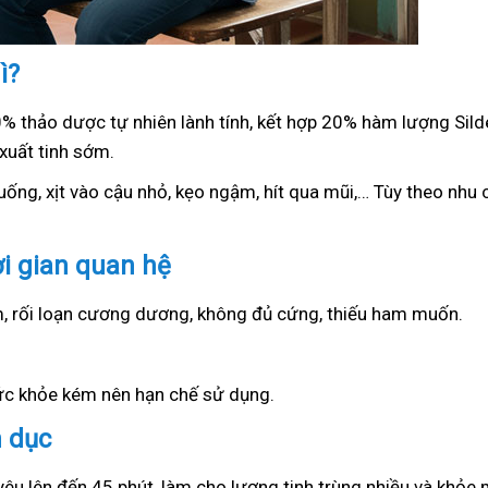
ì?
0% thảo dược tự nhiên lành tính, kết hợp 20% hàm lượng Sil
xuất tinh sớm.
ống, xịt vào cậu nhỏ, kẹo ngậm, hít qua mũi,… Tùy theo nhu c
ời gian quan hệ
ớm, rối loạn cương dương, không đủ cứng, thiếu ham muốn.
sức khỏe kém nên hạn chế sử dụng.
h dục
yêu lên đến 45 phút, làm cho lượng tinh trùng nhiều và khỏe