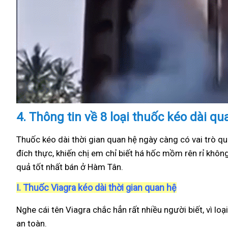
4.
Thông tin về 8 loại thuốc kéo dài q
Thuốc kéo dài thời gian quan hệ ngày càng có vai trò qu
đích thực, khiến chị em chỉ biết há hốc mồm rên rỉ khôn
quả tốt nhất bán ở Hàm Tân.
I.
Thuốc Viagra kéo dài thời gian quan hệ
Nghe cái tên Viagra chắc hẳn rất nhiều người biết, vì loạ
an toàn.