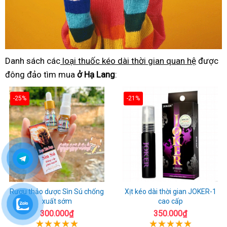
Danh sách các
loại thuốc kéo dài thời gian quan hệ
được
đông đảo tìm mua
ở Hạ Lang
:
-25%
-21%
Rượu thảo dược Sìn Sú chống
Xịt kéo dài thời gian JOKER-1
xuất sớm
cao cấp
300.000₫
350.000₫