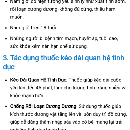
Nam giới có hiện tượng yếu sinh lý như xuất tinh sớm,
rối loạn cương dương, không đủ cứng, thiếu ham
muốn.
Nam giới trên 18 tuổi.
Những người bị bệnh tim mạch, huyết áp, tuổi cao,
sức khỏe kém nên hạn chế sử dụng.
3.
Tác dụng thuốc kéo dài quan hệ tình
dục
Kéo Dài Quan Hệ Tình Dục
: Thuốc giúp kéo dài cuộc
yêu lên đến 45 phút, làm cho lượng tinh trùng nhiều và
khỏe mạnh hơn.
Ch
ống Rối Loạn Cương Dương
: Sử dụng thuốc giúp
kích thước dương vật tăng lên và luôn duy trì độ cứng,
giúp dễ dàng thâm nhập sâu vào cô bé, mang lại trải
nghiệm tình dục hoàn hảo.