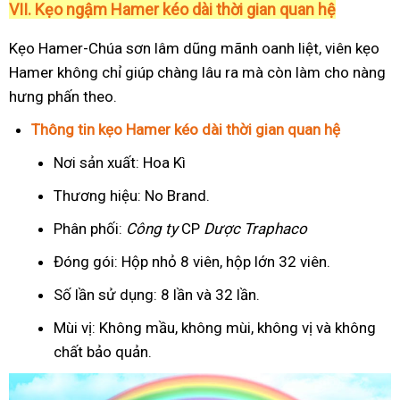
VII. Kẹo ngậm Hamer kéo dài thời gian quan hệ
Kẹo Hamer-Chúa sơn lâm dũng mãnh oanh liệt, viên kẹo
Hamer không chỉ giúp chàng lâu ra mà còn làm cho nàng
hưng phấn theo.
Thông tin kẹo Hamer kéo dài thời gian quan hệ
Nơi sản xuất: Hoa Kì
Thương hiệu: No Brand.
Phân phối:
Công ty
CP
Dược Traphaco
Đóng gói: Hộp nhỏ 8 viên, hộp lớn 32 viên.
Số lần sử dụng: 8 lần và 32 lần.
Mùi vị: Không mầu, không mùi, không vị và không
chất bảo quản.