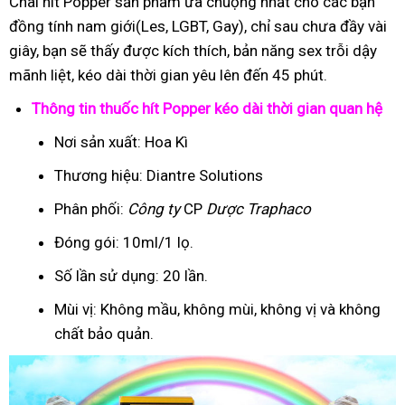
Chai hít Popper sản phẩm ưa chuộng nhất cho các bạn
đồng tính nam giới(Les, LGBT, Gay), chỉ sau chưa đầy vài
giây, bạn sẽ thấy được kích thích, bản năng sex trỗi dậy
mãnh liệt, kéo dài thời gian yêu lên đến 45 phút.
Thông tin thuốc hít Popper kéo dài thời gian quan hệ
Nơi sản xuất: Hoa Kì
Thương hiệu: Diantre Solutions
Phân phối:
Công ty
CP
Dược Traphaco
Đóng gói: 10ml/1 lọ.
Số lần sử dụng: 20 lần.
Mùi vị: Không mầu, không mùi, không vị và không
chất bảo quản.