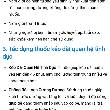
Nam giới có hiện tượng yếu sinh lý như xuất tinh sớm,
rối loạn cương dương, không đủ cứng, thiếu ham
muốn.
Nam giới trên 18 tuổi.
Những người bị bệnh tim mạch, huyết áp, tuổi cao,
sức khỏe kém nên hạn chế sử dụng.
3.
Tác dụng thuốc kéo dài quan hệ tình
dục
Kéo Dài Quan Hệ Tình Dục
: Thuốc giúp kéo dài cuộc
yêu lên đến 45 phút, làm cho lượng tinh trùng nhiều và
khỏe mạnh hơn.
Ch
ống Rối Loạn Cương Dương
: Sử dụng thuốc giúp
kích thước dương vật tăng lên và luôn duy trì độ cứng,
giúp dễ dàng thâm nhập sâu vào cô bé, mang lại trải
nghiệm tình dục hoàn hảo.