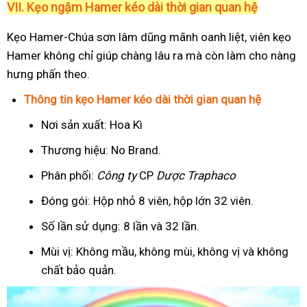
VII. Kẹo ngậm Hamer kéo dài thời gian quan hệ
Kẹo Hamer-Chúa sơn lâm dũng mãnh oanh liệt, viên kẹo
Hamer không chỉ giúp chàng lâu ra mà còn làm cho nàng
hưng phấn theo.
Thông tin kẹo Hamer kéo dài thời gian quan hệ
Nơi sản xuất: Hoa Kì
Thương hiệu: No Brand.
Phân phối:
Công ty
CP
Dược Traphaco
Đóng gói: Hộp nhỏ 8 viên, hộp lớn 32 viên.
Số lần sử dụng: 8 lần và 32 lần.
Mùi vị: Không mầu, không mùi, không vị và không
chất bảo quản.