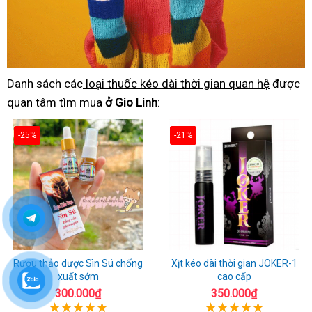
Danh sách các
loại thuốc kéo dài thời gian quan hệ
được
quan tâm tìm mua
ở Gio Linh
:
-25%
-21%
Rượu thảo dược Sìn Sú chống
Xịt kéo dài thời gian JOKER-1
xuất sớm
cao cấp
300.000₫
350.000₫