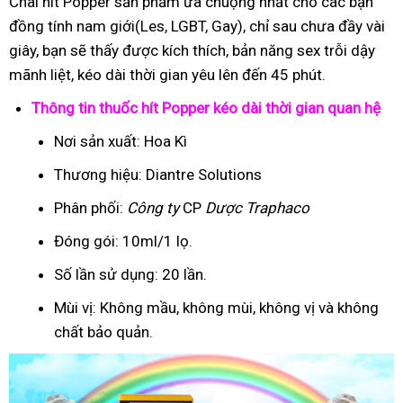
Chai hít Popper sản phẩm ưa chuộng nhất cho các bạn
đồng tính nam giới(Les, LGBT, Gay), chỉ sau chưa đầy vài
giây, bạn sẽ thấy được kích thích, bản năng sex trỗi dậy
mãnh liệt, kéo dài thời gian yêu lên đến 45 phút.
Thông tin thuốc hít Popper kéo dài thời gian quan hệ
Nơi sản xuất: Hoa Kì
Thương hiệu: Diantre Solutions
Phân phối:
Công ty
CP
Dược Traphaco
Đóng gói: 10ml/1 lọ.
Số lần sử dụng: 20 lần.
Mùi vị: Không mầu, không mùi, không vị và không
chất bảo quản.