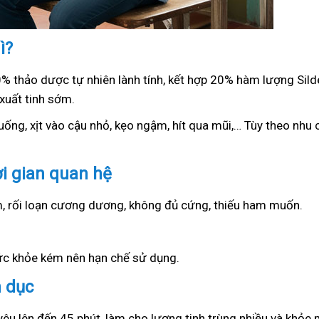
ì?
0% thảo dược tự nhiên lành tính, kết hợp 20% hàm lượng Sil
xuất tinh sớm.
ống, xịt vào cậu nhỏ, kẹo ngậm, hít qua mũi,… Tùy theo nhu c
ời gian quan hệ
ớm, rối loạn cương dương, không đủ cứng, thiếu ham muốn.
sức khỏe kém nên hạn chế sử dụng.
h dục
yêu lên đến 45 phút, làm cho lượng tinh trùng nhiều và khỏe