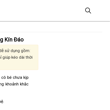
g Kín Đáo
, dễ sử dụng gồm:
 giúp kéo dài thời
m cô bé chưa kịp
ởng khoảnh khắc
hệ.